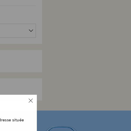
resse située
un e-mail