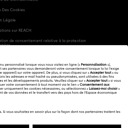
n Des Cookies
n Légale
ations sur REACH
tion de consentement relative à la protection
nnées
enregistre la
z lire notre