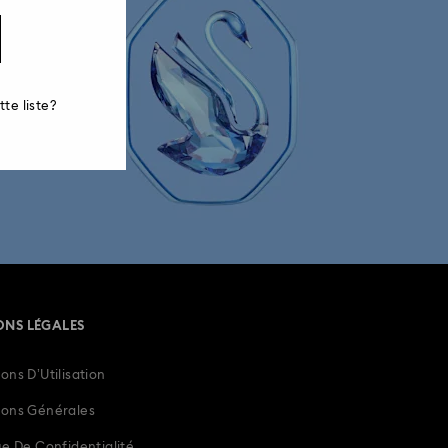
aire ci-dessous.
te liste?
ez-nous
ONS LÉGALES
ons D’Utilisation
ions Générales
ue De Confidentialité