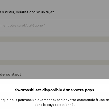
assister, veuillez choisir un sujet
des sujets suivants
 de contact
moyen de contact préféré
Swarovski est disponible dans votre pays
ter que nous pouvons uniquement expédier votre commande à une ad
tez de 10% de remise*
Envoyez 
dans le pays sélectionné.
ttente estimé:
1 à 3 jours ouvrables