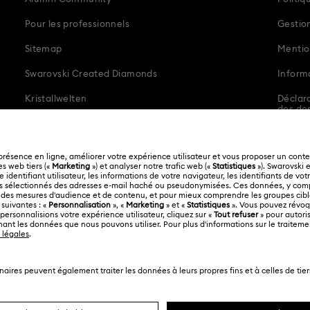
Pour les professionnels
Gestio
du programme de fidélité Swarovski Club ?
Sitemap
Mentio
No
Swarovski Created Diamonds
Inform
e la Swarovski Crystal Society (SCS) ?
Kristallwelten
Déclara
des do
non
Code of Conduct & Policies
restant
Español
Français
’en cliquant sur le bouton «Envoyer», vous acceptez que Swarovski 
s informations que vous fournissez. Pour plus d’informations, veuille
dentialité des données.
Envoyer