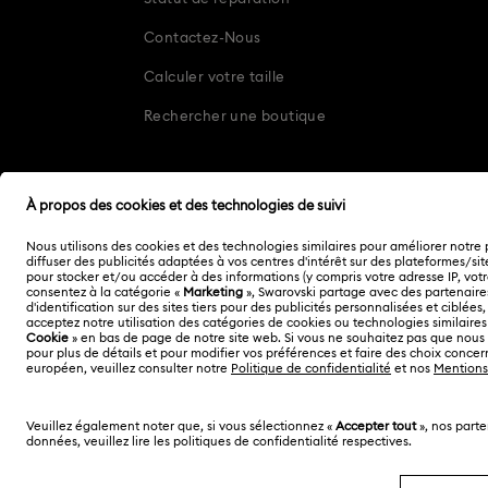
Contactez-Nous
Etes vous membre 
Calculer votre taille
Yes
Rechercher une boutique
Etes-vous membre d
oui
1000
caractères 
Autres pays/régions
English
Deutsch
Veuillez noter qu
conversation et le
politique de confi
Copyright ⓒ 2026 Swarovski. Tous droits réservés.
SWAROVSKI et le logo Cygne sont des marques
déposées de Swarovski AG.