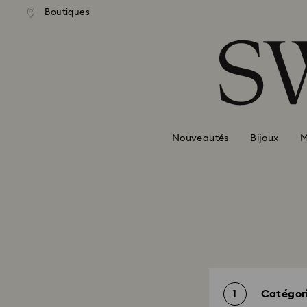
Boutiques
Accesskeys list
0 - Header
1 - Main content
2 - Footer
Nouveautés
Bijoux
M
1
Catégor