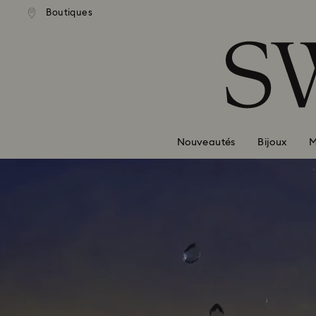
Boutiques
Accesskeys list
0 - Header
1 - Main content
2 - Footer
Nouveautés
Bijoux
M