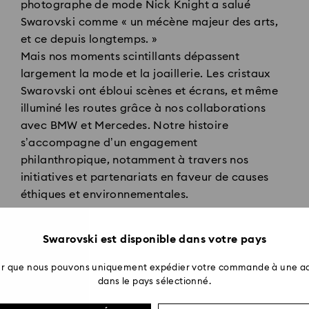
photographe de mode Nick Knight a salué
Swarovski comme « un mécène majeur des arts,
et ce depuis longtemps. »
Mais nos moments scintillants dépassent
largement la mode et la joaillerie. Les cristaux
Swarovski ont ébloui scènes et écrans, et même
illuminé les routes grâce à nos collaborations
avec BMW et Mercedes. Notre histoire
s’accompagne d’un engagement
philanthropique, notamment à travers nos
initiatives et partenariats en faveur de causes
éthiques et environnementales.
Nos étapes majeures
Swarovski est disponible dans votre pays
ter que nous pouvons uniquement expédier votre commande à une ad
dans le pays sélectionné.