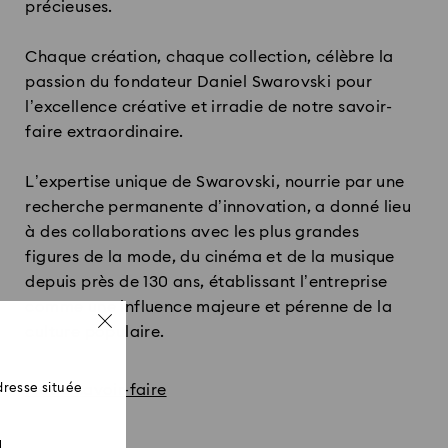
précieuses.
Chaque création, chaque collection, célèbre la
passion du fondateur Daniel Swarovski pour
l’excellence créative et irradie de notre savoir-
faire extraordinaire.
L’expertise unique de Swarovski, nourrie par une
recherche permanente d’innovation, a donné lieu
à des collaborations avec les plus grandes
figures de la mode, du cinéma et de la musique
depuis près de 130 ans, établissant l’entreprise
comme une influence majeure et pérenne de la
culture populaire.
Notre savoir-faire
resse située