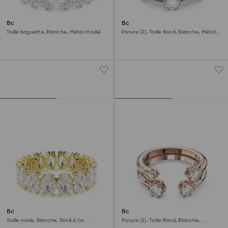
Bague Matrix Vittore
Bague Constella
Taille baguette, Blanche, Métal rhodié
Parure (2), Taille Rond, Blanche, Métal
rhodié
Bague Matrix
Bague Constella
Taille ovale, Blanche, Doré à l’or
Parure (2), Taille Rond, Blanche,
18 carats (750/1000)
Placage de ton or rosé