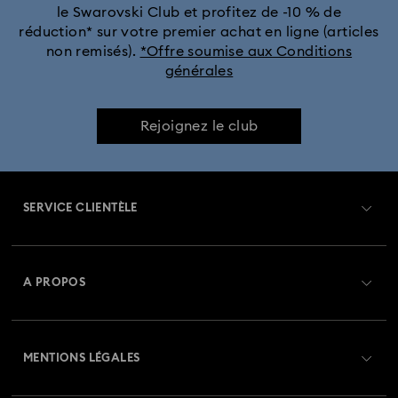
le Swarovski Club et profitez de -10 % de
réduction* sur votre premier achat en ligne (articles
non remisés).
*Offre soumise aux Conditions
générales
Rejoignez le club
SERVICE CLIENTÈLE
Aperçu du service clientèle
A PROPOS
Solde de la carte cadeau
À propos de Swarovski
Statut de réparation
MENTIONS LÉGALES
Emploi & Carrières
Contactez-Nous