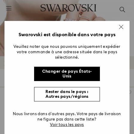
Accesskeys list
0 - Header
1 - Main content
2 - Footer
Swarovski est disponible dans votre pays
3 - Filter
Veuillez noter que nous pouvons uniquement expédier
votre commande à une adresse située dans le pays
4 - Search results
sélectionné.
Bagues de fiançailles et alliances
Changer de pays États-
Unis
48 Résultats
Filtres
Trier selon
Filtres
Trier
selon
Rester dans le pays :
Autres pays/régions
Nous livrons dans d’autres pays. Votre pays de livraison
ne figure pas dans cette liste?
Voir tous les pays