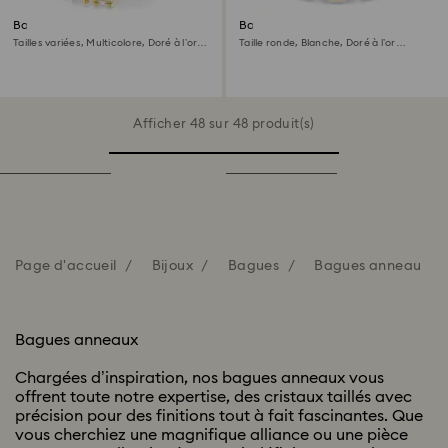
Bague Matrix
Bague Imber
Tailles variées, Multicolore, Doré à l’or
Taille ronde, Blanche, Doré à l’or
18 carats (750/1000)
18 carats (750/1000)
Afficher 48 sur 48 produit(s)
Page d'accueil
Bijoux
Bagues
Bagues anneau
Bagues anneaux
Chargées d’inspiration, nos bagues anneaux vous
offrent toute notre expertise, des cristaux taillés avec
précision pour des finitions tout à fait fascinantes. Que
vous cherchiez une magnifique alliance ou une pièce