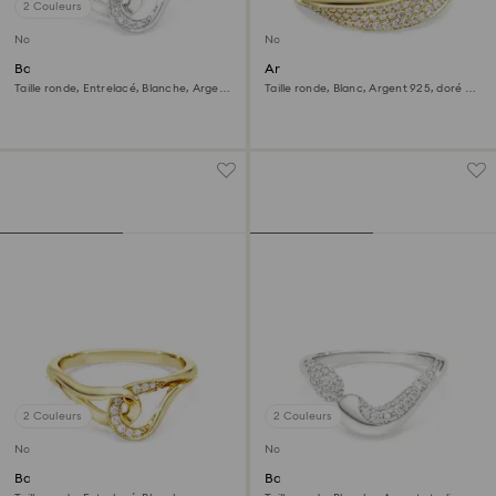
2 Couleurs
Nouveau
Nouveau
Bague Swarovski Classica
Anneau Swarovski Classica
Taille ronde, Entrelacé, Blanche, Argent
Taille ronde, Blanc, Argent 925, doré à
sterling
l’or 18 carats (750/1000)
2 Couleurs
2 Couleurs
Nouveau
Nouveau
Bague Swarovski Classica
Bague ouverte Swarovski
Classica