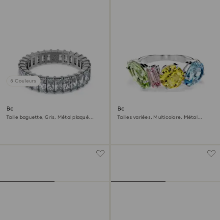
5 Couleurs
Bague Matrix
Bague Gema
Taille baguette, Gris, Métal plaqué
Tailles variées, Multicolore, Métal
ruthénium
rhodié