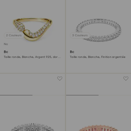
2 Couleurs
3 Couleurs
Nouveau
Bague ouverte Swarovski
Bague Matrix Vittore
Classica
Taille ronde, Blanche, Argent 925, doré
Taille ronde, Blanche, Finition argentée
à l’or 18 carats (750/1000)