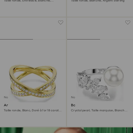
Taille ronde, Entrelacé, Blanche,
Taille ronde, Blanche, Argent sterling
Argent 925, doré à l’or 18 carats
(750/1000)
Nouveau
Nouveau
Anneau Delta
Bague ouverte Mesmera
Taille ronde, Blanc, Doré à l’or 18 carats
Crystal pearl, Taille marquise, Blanche,
(750/1000)
Métal rhodié