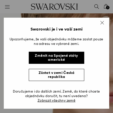
Seznam přístupových kódů
0
0 – Záhlaví
1 – Hlavní obsah
2 – Zápatí
Swarovski je i ve vaší zemi
Upozorňujeme, že vaši objednávku můžeme zaslat pouze
na adresu ve vybrané zemi.
Změnit na Spojené státy
americké
Zůstat v zemi Česká
republika
Doručujeme i do dalších zemí. Země, do které chcete
objednávku doručit, tu není uvedena?
Zobrazit všechny země