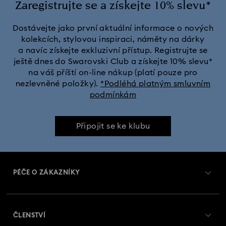
Zaregistrujte se a získejte 10% slevu*
Dostávejte jako první aktuální informace o nových
kolekcích, stylovou inspiraci, náměty na dárky
a navíc získejte exkluzivní přístup. Registrujte se
ještě dnes do Swarovski Club a získejte 10% slevu*
na váš příští on-line nákup (platí pouze pro
nezlevněné položky).
*Podléhá platným smluvním
podmínkám
Připojit se ke klubu
PÉČE O ZÁKAZNÍKY
Přehled zákaznických služeb
ČLENSTVÍ
Stav objednávky