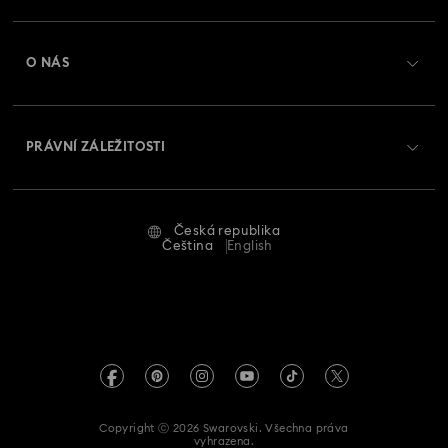
Registrovat
Zůstatek na dárkové kartě
O NÁS
Swarovski Club
Zasílání
O Swarovski
Swarovski Crystal Society (SCS)
Vrácení a výměna
PRÁVNÍ ZÁLEŽITOSTI
Zaměstnání a kariéra
Stav opravy
Podmínky použití
Alumni Community
Česká republika
Kontaktujte nás
Smluvní podmínky
Čeština
English
Pro profesionály
Průvodce velikostmi
Zásady ochrany osobních údajů
Mapa stránek
Vyhledávač prodejen
Tiráž
Swarovski Created Diamonds
Informace REACH
Kristallwelten
Copyright ⓒ 2026 Swarovski. Všechna práva
Prohlášení o přístupnosti
vyhrazena.