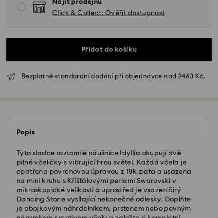
Najít prodejnu
Click & Collect: Ověřit dostupnost
Přidat do košíku
Bezplatné standardní dodání při objednávce nad 2460 Kč.
Standardní dodání - GLS
Objednávky podané od pondělí do pátku do 10:00
Popis
SEČ budou zpracovány a odeslány tentýž pracovní
den.
Tyto sladce roztomilé náušnice Idyllia okupují dvě
Standardní dodací lhůta: 2 pracovní dny po
pilné včeličky s vibrující hrou světel. Každá včela je
zpracování a odeslání
opatřena povrchovou úpravou z 18k zlata a usazena
Standardní náklady na dopravu: CZK 180
na mini kruhu s Křišťálovými perlami Swarovski v
Standardní doprava zdarma nad: CZK 2460
mikroskopické velikosti a uprostřed je vsazen čirý
Dancing Stone vysílající nekonečné odlesky. Doplňte
je obojkovým náhrdelníkem, prstenem nebo pevným
Expresní doručení -
FedEx