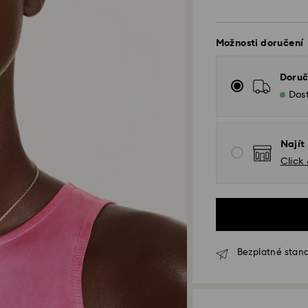
Možnosti doručení
Doruč
Dos
Najít
Click
Bezplatné stand
Standardní dodání