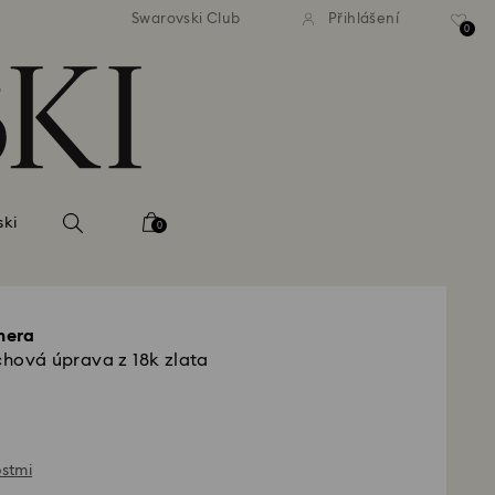
atné standardní dodání při
Bezplatné standardní dodá
Swarovski Club
Přihlášení
bjednávce nad 2 460 Kč
objednávce nad 2 460
0
ski
0
mera
chová úprava z 18k zlata
ostmi