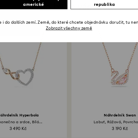
Mohlo by se vám líbit
americké
republika
 i do dalších zemí. Země, do které chcete objednávku doručit, tu ne
Zobrazit všechny země
áhrdelník Hyperbola
Náhrdelník Swan
onečno a srdce, Bílá...
Labuť, Růžová, Povrcho
3 490 Kč
3 190 Kč