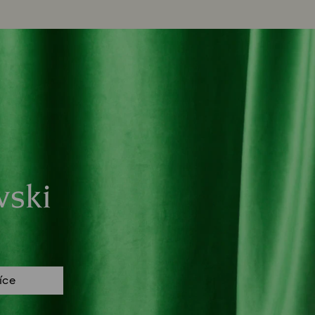
vski
více