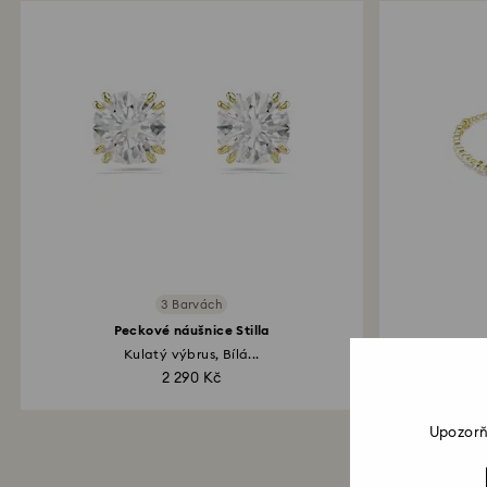
3 Barvách
Peckové náušnice Stilla
Kulatý výbrus, Bílá...
Kulatý
2 290 Kč
Upozorň