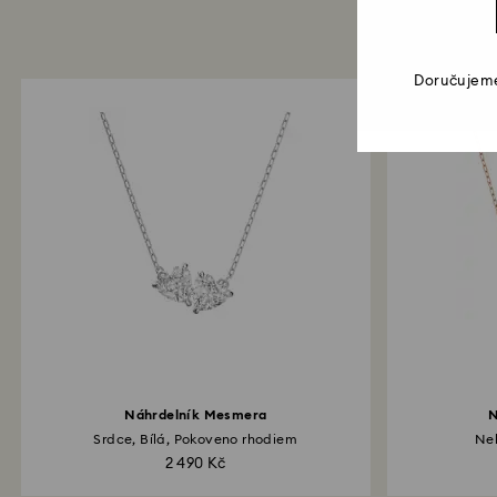
Doručujeme
Náhrdelník Mesmera
N
Srdce, Bílá, Pokoveno rhodiem
Nek
2 490 Kč