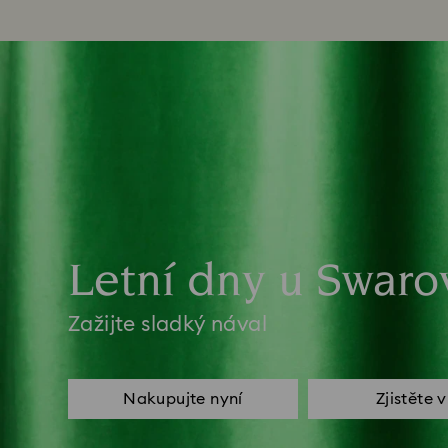
Letní dny u Swaro
Zažijte sladký nával
Nakupujte nyní
Zjistěte 