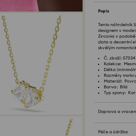
Popis
Objednávky podan
zpracovány a odes
Tento náhrdelník 
Standardní dodací
designem v modern
Standardní nákla
Zirconia v podobě
Standardní dopr
zlata a decentní e
skvělým romantic
Expresní doručení
Č. zboží: 5733
Kolekce: Mesm
Objednávky podan
Délka (minimáln
zpracovány a odes
Rozměry motivu:
Expresní dodací lh
Materiál: Povrc
Náklady na expre
Barva: Bílá
Typ spony: Ka
Společnost Swarov
APO/FPO. Zboží z
Doprava a vracen
tato neobdrží kon
Díky zabalení do 
U produktů Crysta
být vás dárek ješt
Péče a údržba
upozorňujeme, že 