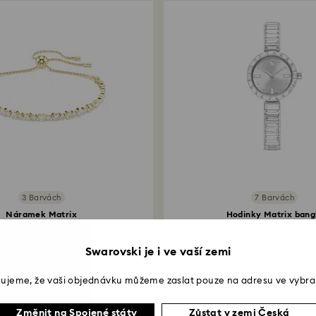
3 Barvách
7 Barvách
Náramek Matrix
Hodinky Matrix bang
 výbrus, Bílá, Povrchová...
Vyrobeno ve Švýcarsku
3 190 Kč
8 500 Kč
Swarovski je i ve vaší zemi
ujeme, že vaši objednávku můžeme zaslat pouze na adresu ve vybra
Změnit na Spojené státy
Zůstat v zemi Česká