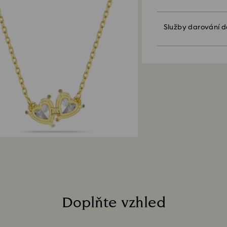
osobní vzkaz.
budete informován
Upozorňujeme:
Služby darování 
Když zvolíte možn
Hlavní prioritou s
dárkového balení.
zákazníkům. Objed
lze vložit jednu ka
obchodní smlouvy 
a na míru upraven
Udržitelnost:
vztahují na všech
Dárkové obalové m
planetu
Jakk dlouho obvykl
Jakmile obdržíme 
zpracování Vás up
od pokynů vaší fi
platební metodou,
Vyřízení platby m
vrácení zboží a p
zboží.
Doplňte vzhled