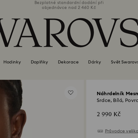
ní při
Bezplatné standardní dodání při
Bezpl
Kč
objednávce nad 2 460 Kč
o
Hodinky
Doplňky
Dekorace
Dárky
Svět Swarov
Náhrdelník Mes
Srdce, Bílá, Povr
2 990 Kč
Průvodce velik