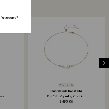
ní uvedena?
2 Barvách
Náhrdelník Constella
vá...
Křišťálová perla, Kulaté...
3 690 Kč