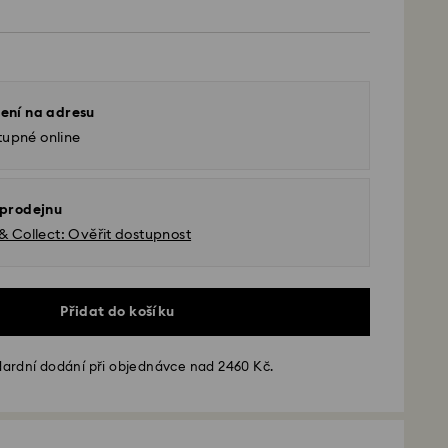
ení na adresu
tupné online
 prodejnu
 & Collect: Ověřit dostupnost
Přidat do košíku
ardní dodání při objednávce nad 2460 Kč.
 - GLS