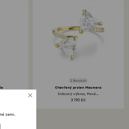
2 Barvách
le
Otevřený prsten Mesmera
...
Srdcový výbrus, Pavé...
3 190 Kč
né zemi.