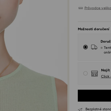
Průvodce velik
Možnosti doručení
Doruč
Ten
onli
Najít
Click
Bezplatné stand