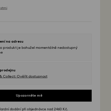
ostmi
ení na adresu
to produkt je bohužel momentálně nedostupný
ne
 prodejnu
 & Collect: Ověřit dostupnost
Upozorněte mě
ardní dodání při objednávce nad 2460 Kč.