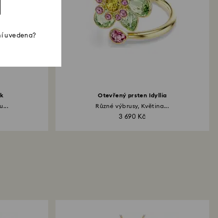
ní uvedena?
nk
Otevřený prsten Idyllia
...
Různé výbrusy, Květina...
3 690 Kč