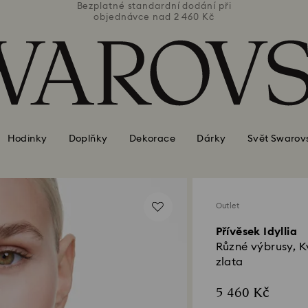
ní při
Bezplatné standardní dodání při
Bezpl
Kč
objednávce nad 2 460 Kč
o
Hodinky
Doplňky
Dekorace
Dárky
Svět Swarov
Outlet
Přívěsek Idyllia
Různé výbrusy, K
zlata
5 460 Kč