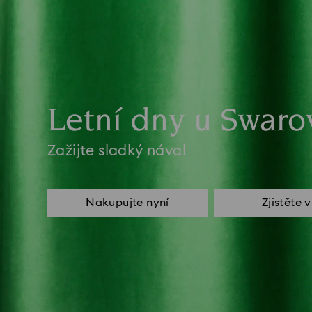
Letní dny u Swaro
Zažijte sladký nával
Nakupujte nyní
Zjistěte 