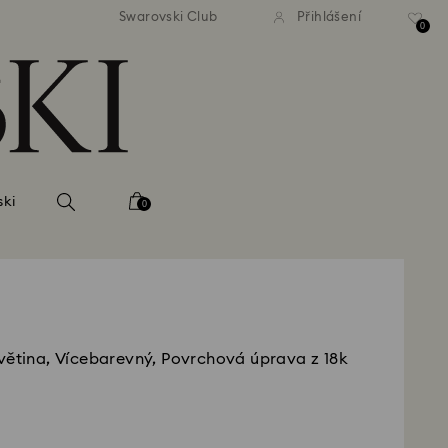
atné standardní dodání při
Bezplatné standardní dodá
Swarovski Club
Přihlášení
bjednávce nad 2 460 Kč
objednávce nad 2 460
0
ski
0
větina, Vícebarevný, Povrchová úprava z 18k