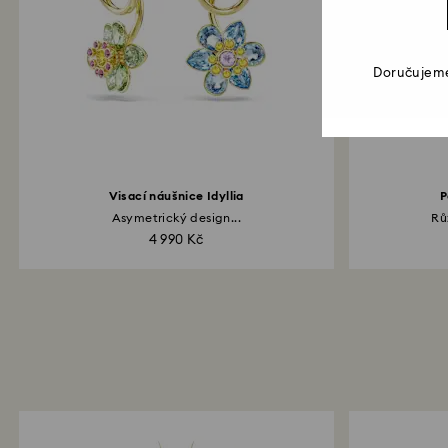
Doručujeme
Visací náušnice Idyllia
P
Asymetrický design...
Rů
4 990 Kč