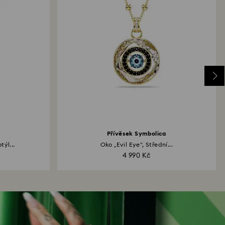
Přívěsek Symbolica
ýl...
Oko „Evil Eye", Střední...
4 990 Kč