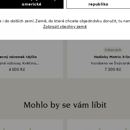
americké
republika
 i do dalších zemí. Země, do které chcete objednávku doručit, tu ne
Zobrazit všechny země
3 Barvách
evný náramek Idyllia
Hodinky Matrix 3-li
zné výbrusy, Květina...
Vyrobeno ve Švýcarsku
6 500 Kč
7 300 Kč
Mohlo by se vám líbit