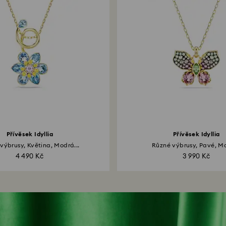
Přívěsek Idyllia
Přívěsek Idyllia
výbrusy, Květina, Modrá...
Různé výbrusy, Pavé, Mot
4 490 Kč
3 990 Kč