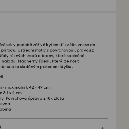
 - GLS
é od pondělí do pátku do 10:00 SEČ budou
lány tentýž pracovní den.
věsek v podobě zářivé kytice tří květin vnese do
 lhůta: 2 pracovní dny po zpracování a odeslání
a přírodu. Ústřední motiv s povrchovou úpravou z
dy na dopravu: CZK 180
išťály různých tvarů a barev, které společně
ava zdarma nad: CZK 2460
 náladu. Nádherný šperk, který lze nosit
mbinaci se sladěným prstenem Idyllia.
 -
FedEx
68
a
é od pondělí do pátku do 14:30 SEČ budou
í - maximální): 42 - 49 cm
lány tentýž pracovní den.
 3.1 x 4 cm
ůta: 1-2 pracovní den po zpracování a odeslání
ály, Povrchová úprava z 18k zlata
sní přepravu: CZK 480
revná
rabina
ski nedoručuje do P.O. boxů ani na adresy typu
ůstává majetkem společnosti Swarovski, dokud
í