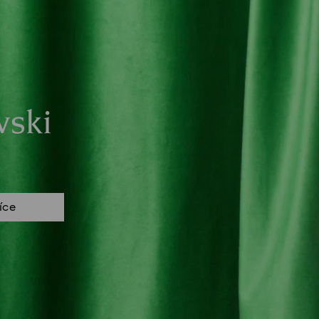
vski
více