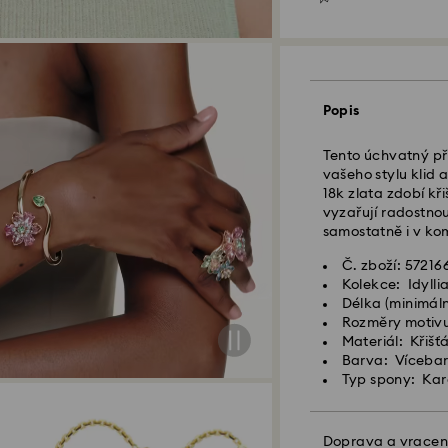
Standardní dodání
Popis
Objednávky podan
zpracovány a odes
Tento úchvatný pří
Standardní dodací
vašeho stylu klid 
Standardní nákla
18k zlata zdobí kř
Standardní dopr
vyzařují radostnou
samostatně i v ko
Expresní doručení
Č. zboží: 57216
Kolekce: Idylli
Objednávky podan
Délka (minimáln
zpracovány a odes
Rozměry motivu:
Expresní dodací lh
Materiál: Křišť
Náklady na expre
Barva: Víceba
Typ spony: Ka
Společnost Swarov
APO/FPO. Zboží z
Doprava a vracen