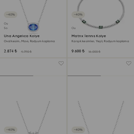
−40%
−40%
Outlet
Son Şans
Outlet
Una Angelica Kolye
Matrix Tennis Kolye
Oval kesim, Mavi, Rodyum kaplama
Karışık kesimler, Yeşil, Rodyum kaplama
2.874 ₺
9.600 ₺
4.790 ₺
16.000 ₺
−40%
−40%