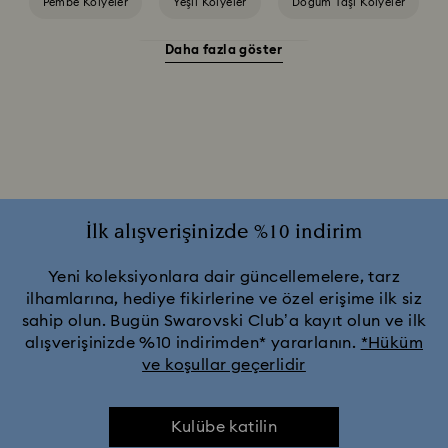
Pembe Kolyeler
Yeşil Kolyeler
Doğum Taşı Kolyeler
Daha fazla göster
Altın Rengi Kaplama Kolyeler
Gümüş Tonlu ve Rodyum Kaplama Kolyeler ve Kolye Uçları
Karışık Metal Bitişli Kolyeler ve Kolye Uçları
Kristal İnci Kolye ve Gerdanlık Modelleri
İlk alışverişinizde %10 indirim
Pembe Altın Rengi Kaplama Kolyeler
Yeni koleksiyonlara dair güncellemelere, tarz
ilhamlarına, hediye fikirlerine ve özel erişime ilk siz
sahip olun. Bugün Swarovski Club’a kayıt olun ve ilk
alışverişinizde %10 indirimden* yararlanın.
*Hüküm
ve koşullar geçerlidir
Kulübe katilin