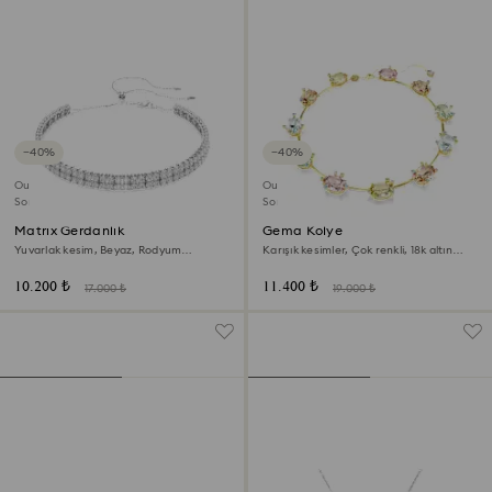
−40%
−40%
Outlet
Outlet
Son Şans
Son Şans
Matrix Gerdanlık
Gema Kolye
Yuvarlak kesim, Beyaz, Rodyum
Karışık kesimler, Çok renkli, 18k altın
kaplama
rengi yüzey
10.200 ₺
11.400 ₺
17.000 ₺
19.000 ₺