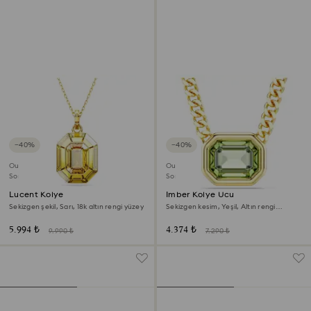
−40%
−40%
Outlet
Outlet
Son Şans
Son Şans
Lucent Kolye
Imber Kolye Ucu
Sekizgen şekil, Sarı, 18k altın rengi yüzey
Sekizgen kesim, Yeşil, Altın rengi
kaplama
5.994 ₺
4.374 ₺
9.990 ₺
7.290 ₺