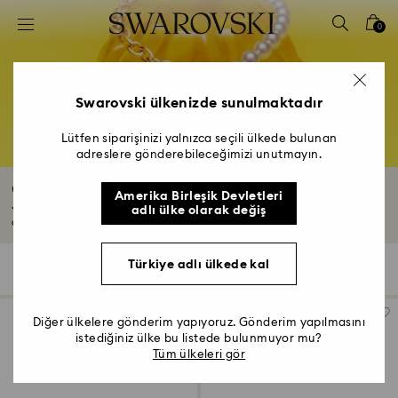
Accesskeys list
0
0 - Header
1 - Main content
2 - Footer
Swarovski ülkenizde sunulmaktadır
3 - Filter
Lütfen siparişinizi yalnızca seçili ülkede bulunan
adreslere gönderebileceğimizi unutmayın.
4 - Search results
Outlet Kolyeler ve Kolye Uçları
Amerika Birleşik Devletleri
adlı ülke olarak değiş
Yeni günlük favorilerinizi mi arıyorsunuz? Kolye ve kolye uçları
outlet'imizden...
Devamını Oku
Türkiye adlı ülkede kal
36 Sonuçlar
Filtre
Sırala
Filtre
Sırala
Diğer ülkelere gönderim yapıyoruz. Gönderim yapılmasını
istediğiniz ülke bu listede bulunmuyor mu?
Tüm ülkeleri gör