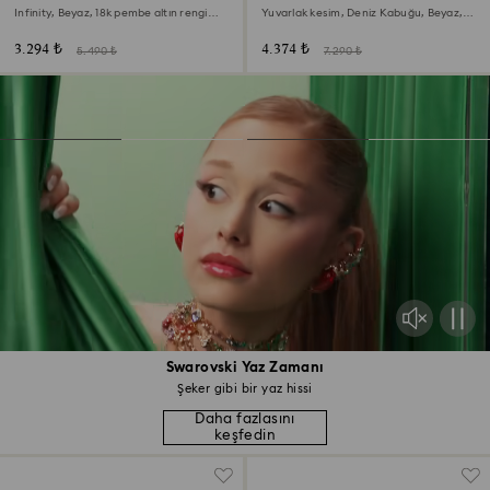
Infinity, Beyaz, 18k pembe altın rengi
Yuvarlak kesim, Deniz Kabuğu, Beyaz,
yüzey
Karışık metal yüzey
3.294 ₺
4.374 ₺
5.490 ₺
7.290 ₺
Swarovski Yaz Zamanı
Şeker gibi bir yaz hissi
Daha fazlasını
keşfedin