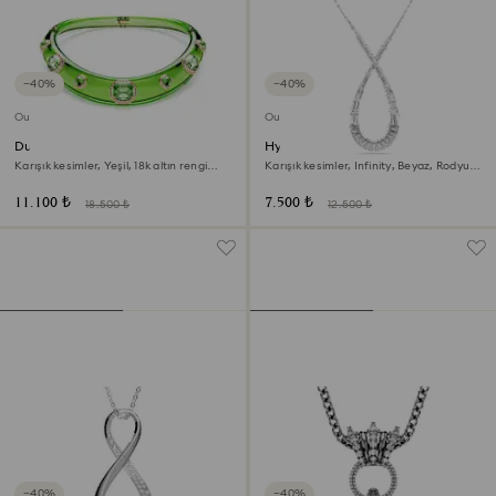
−40%
−40%
Outlet
Outlet
Dulcis Gerdanlık
Hyperbola Kolye
Karışık kesimler, Yeşil, 18k altın rengi
Karışık kesimler, Infinity, Beyaz, Rodyum
yüzey
kaplama
11.100 ₺
7.500 ₺
18.500 ₺
12.500 ₺
−40%
−40%