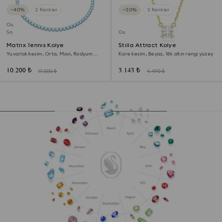
−40%
2 Renkler
−30%
3 Renkler
Outlet
Son Şans
Outlet
Matrix Tennis Kolye
Stilla Attract Kolye
Yuvarlak kesim, Orta, Mavi, Rodyum
Kare kesim, Beyaz, 18k altın rengi yüzey
kaplama
10.200 ₺
3.143 ₺
17.000 ₺
4.490 ₺