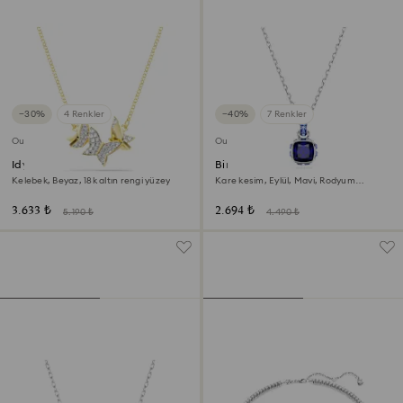
−30%
4 Renkler
−40%
7 Renkler
Outlet
Outlet
Idyllia Lilia Kolye
Birthstone Kolye
Kelebek, Beyaz, 18k altın rengi yüzey
Kare kesim, Eylül, Mavi, Rodyum
kaplama
3.633 ₺
2.694 ₺
5.190 ₺
4.490 ₺