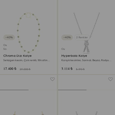
−40%
−40%
2 Renkler
Outlet
Son Şans
Outlet
Chroma Dizi Kolye
Hyperbola Kolye
Sekizgen kesim, Çok renkli, 18k altın
Karışık kesimler, Sarmal, Beyaz, Rodyum
rengi yüzey
kaplama
17.400 ₺
3.114 ₺
29.000 ₺
5.190 ₺