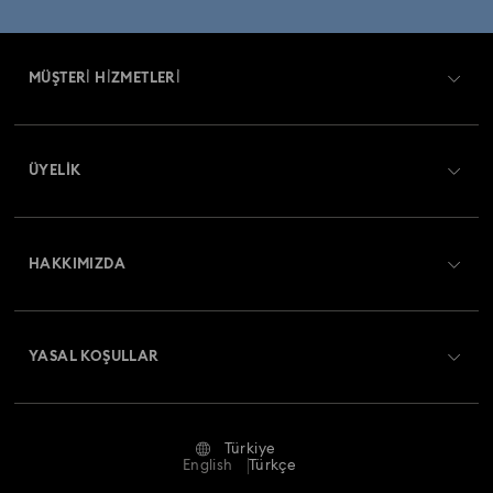
MÜŞTERİ HİZMETLERİ
Müşteri Hizmetlerine Genel Bakış
ÜYELIK
Sipariş Takibi
Kayıt
Nakliye
HAKKIMIZDA
Swarovski Club
İade ve Değişim
Swarovski Hakkında
Bize Ulaşın
YASAL KOŞULLAR
İşler & Kariyer
Ölçü rehberi
Kullanım Koşulları
Alumni Community
Türkiye
Mağaza Bilgileri
Ön bilgilendirme koşulları
English
Türkçe
Profesyoneller İçin