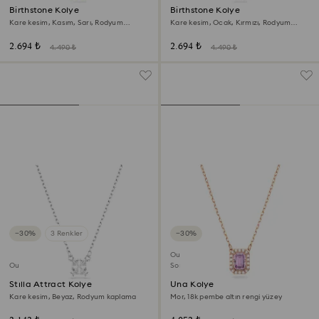
Birthstone Kolye
Birthstone Kolye
Kare kesim, Kasım, Sarı, Rodyum
Kare kesim, Ocak, Kırmızı, Rodyum
kaplama
kaplama
2.694 ₺
2.694 ₺
4.490 ₺
4.490 ₺
−30%
3 Renkler
−30%
Outlet
Outlet
Son Şans
Stilla Attract Kolye
Una Kolye
Kare kesim, Beyaz, Rodyum kaplama
Mor, 18k pembe altın rengi yüzey