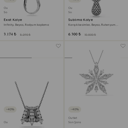
Outlet
Outlet
Son Şans
Son Şans
Exist Kolye
Sublima Kolye
Infinity, Beyaz, Rodyum kaplama
Karışık kesimler, Beyaz, Rutenyum
kaplama
3.174 ₺
6.300 ₺
5.290 ₺
10.500 ₺
−40%
−40%
Outlet
Outlet
Son Şans