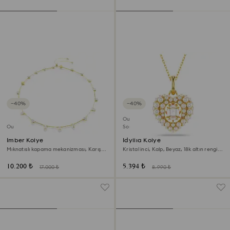
−40%
−40%
Outlet
Outlet
Son Şans
Imber Kolye
Idyllia Kolye
Mıknatıslı kapama mekanizması, Karışık
Kristal inci, Kalp, Beyaz, 18k altın rengi
kesimler, Beyaz, 18k altın rengi yüzey
yüzey
10.200 ₺
5.394 ₺
17.000 ₺
8.990 ₺