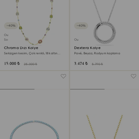
−40%
−40%
Outlet
Son Şans
Outlet
Chroma Dizi Kolye
Dextera Kolye
Sekizgen kesim, Çok renkli, 18k altın
Pavé, Beyaz, Rodyum kaplama
rengi yüzey
15.000 ₺
3.474 ₺
25.000 ₺
5.790 ₺