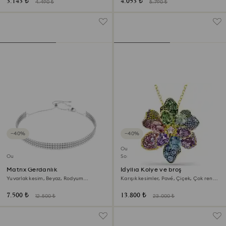
3.143 ₺
4.053 ₺
4.490 ₺
5.790 ₺
−40%
−40%
Outlet
Outlet
Son Şans
Matrix Gerdanlık
Idyllia Kolye ve broş
Yuvarlak kesim, Beyaz, Rodyum
Karışık kesimler, Pavé, Çiçek, Çok renkli,
kaplama
18k altın rengi yüzey
7.500 ₺
13.800 ₺
12.500 ₺
23.000 ₺