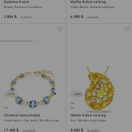
Sublima Kolye
Idyllia Kolye ve broş
Beyaz, Rutenyum kaplama
Yıldız, Beyaz, Rodyum kaplama
3.894 ₺
6.900 ₺
6.490 ₺
11.500 ₺
−40%
−40%
Outlet
Outlet
Son Şans
Chroma Tennis kolye
Gema Kolye ve broş
Yastık kesim, Çok renkli, 18k altın rengi
Sarı, 18k altın rengi yüzey
yüzey
17.400 ₺
9.600 ₺
29.000 ₺
16.000 ₺