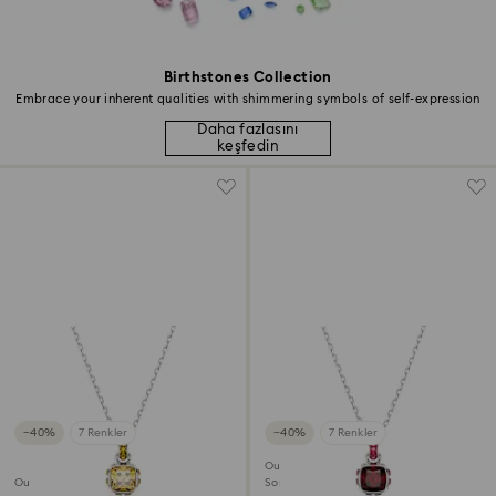
Birthstones Collection
Embrace your inherent qualities with shimmering symbols of self-expression
Daha fazlasını
keşfedin
−40%
7 Renkler
−40%
7 Renkler
Outlet
Outlet
Son Şans