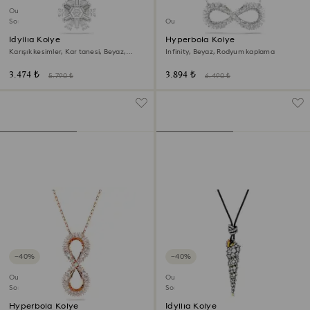
Outlet
Son Şans
Outlet
Idyllia Kolye
Hyperbola Kolye
Karışık kesimler, Kar tanesi, Beyaz,
Infinity, Beyaz, Rodyum kaplama
Rodyum kaplama
3.474 ₺
3.894 ₺
5.790 ₺
6.490 ₺
−40%
−40%
Outlet
Outlet
Son Şans
Son Şans
Hyperbola Kolye
Idyllia Kolye