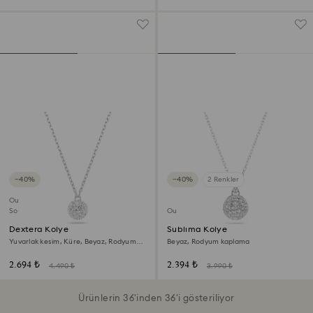
−40%
−40%
2 Renkler
Outlet
Son Şans
Outlet
Dextera Kolye
Sublima Kolye
Yuvarlak kesim, Küre, Beyaz, Rodyum
Beyaz, Rodyum kaplama
kaplama
2.694 ₺
2.394 ₺
4.490 ₺
3.990 ₺
Ürünlerin 36'inden 36'i gösteriliyor