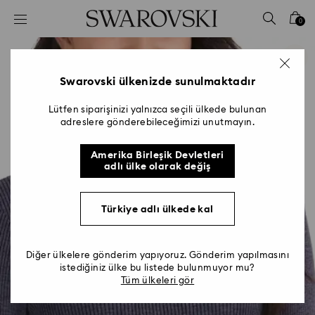
Accesskeys list
0
0 - Header
1 - Main content
2 - Footer
Swarovski ülkenizde sunulmaktadır
Lütfen siparişinizi yalnızca seçili ülkede bulunan
adreslere gönderebileceğimizi unutmayın.
Amerika Birleşik Devletleri
adlı ülke olarak değiş
Türkiye adlı ülkede kal
Diğer ülkelere gönderim yapıyoruz. Gönderim yapılmasını
istediğiniz ülke bu listede bulunmuyor mu?
Tüm ülkeleri gör