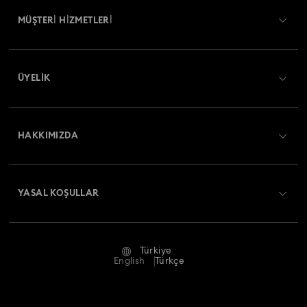
MÜŞTERİ HİZMETLERİ
Müşteri Hizmetlerine Genel Bakış
ÜYELIK
Sipariş Takibi
Kayıt
Nakliye
HAKKIMIZDA
Swarovski Club
İade ve Değişim
Swarovski Hakkında
Bize Ulaşın
YASAL KOŞULLAR
İşler & Kariyer
Ölçü rehberi
Kullanım Koşulları
Alumni Community
Türkiye
Mağaza Bilgileri
Ön bilgilendirme koşulları
English
Türkçe
Profesyoneller İçin
Gizlilik politikası
Site Haritası