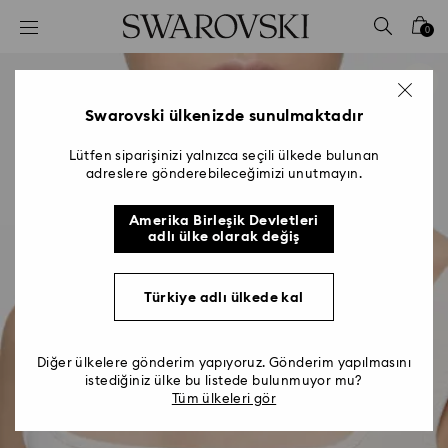
Accesskeys list
0
0 - Header
1 - Main content
2 - Footer
Swarovski ülkenizde sunulmaktadır
Lütfen siparişinizi yalnızca seçili ülkede bulunan
adreslere gönderebileceğimizi unutmayın.
Amerika Birleşik Devletleri
adlı ülke olarak değiş
Türkiye adlı ülkede kal
Diğer ülkelere gönderim yapıyoruz. Gönderim yapılmasını
istediğiniz ülke bu listede bulunmuyor mu?
Tüm ülkeleri gör