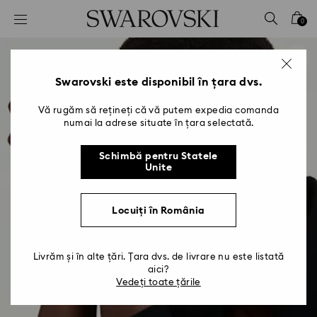
Accesskeys list
0
0 - Antet
1 - Conținut principal
2 - Subsol
Swarovski este disponibil în țara dvs.
Vă rugăm să rețineți că vă putem expedia comanda
numai la adrese situate în țara selectată.
Schimbă pentru Statele
Unite
Locuiți în România
Livrăm și în alte țări. Țara dvs. de livrare nu este listată
aici?
Vedeți toate țările