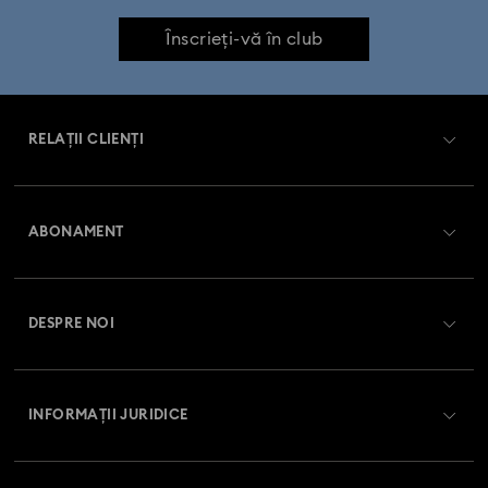
Înscrieți-vă în club
RELAȚII CLIENȚI
Prezentare serviciul relații cu clienții
ABONAMENT
Starea comenzii
Înregistrare
Soldul cardului cadou
DESPRE NOI
Club Swarovski
Livrare
Despre Swarovski
Swarovski Crystal Society (SCS)
Retur și schimb
INFORMAȚII JURIDICE
Angajări și carieră
Stare reparație
Condiții de utilizare
Alumni Community