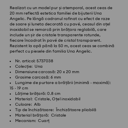
Livrare standard - GLS
Realizat cu un model pur și atemporal, acest ceas de
20 mm reflectă estetica familiei de bijuterii Una
Comenzile plasate de luni până vineri până la ora
Angelic. Pe lângă cadranul rafinat cu efect de raze
10:00 CET vor fi procesate și expediate în aceeași zi
de soare și luneta decorată cu pavé, ceasul din oțel
lucrătoare.
inoxidabil se remarcă prin brățara reglabilă, care
Termen de livrare standard: 4 zile lucrătoare după
include un șir de cristale transparente rotunde,
procesare și expediere
fiecare încadrat în pavé de cristal transparent.
Costul de expediere standard: RON 30
Rezistent la apă până la 50 m, acest ceas se combină
Livrare standard gratuită peste: RON 500
perfect cu piesele din familia Una Angelic.
Nr. articol: 5737038
Livrare expres -
FedEx
Colecție: Una
Dimensiune carcasă: 20 x 20 mm
Grosime carcasă: 6 mm
Comenzile plasate de luni până vineri până la ora
Lungime de purtare a brățării (minimă - maximă):
14:30 CET vor fi procesate și expediate în aceeași zi
15 - 19 cm
lucrătoare.
Lățime brățară: 0.8 cm
Timp de livrare expres: 1-2 zi lucrătoare după
Material: Cristale, Oțel inoxidabil
procesare și expediere
Culoare: Alb
Costul de expediere expres: RON 110
Tip de închizătoare: Închizătoare pliabilă
Material brățară: Cristale
Mecanism: Cuarț
Swarovski nu poate livra către căsuțe poștale sau