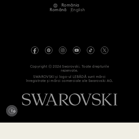
România
Contactați-ne
Termeni și condiții
Română
English
Pentru profesioniști
Ghid de mărimi
Politica de confidențialitate
Harta site-ului
Instrument de găsire a magazinelor
Imprimare
Swarovski Created Diamonds
Informații REACH
Kristallwelten
Copyright ⓒ 2026 Swarovski. Toate drepturile
Declarație de accesibilitate
rezervate.
Code of Conduct & Policies
SWAROVSKI și logo-ul LEBĂDĂ sunt mărci
înregistrate și mărci comerciale ale Swarovski AG.
Declarație de consimțământ privind prelucrarea datelor cu
caracter personal
Retrageți-vă din contract aici
1.700 RON
Adaugă în coș