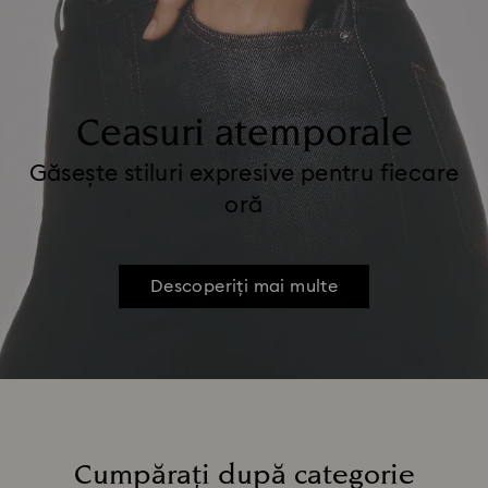
Ceasuri atemporale
Găsește stiluri expresive pentru fiecare
oră
Descoperiți mai multe
Cumpărați după categorie