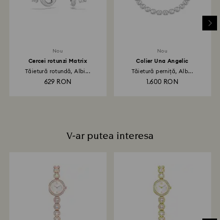
dura până la 3-7 zile lucrătoare pentru ca suma să fie
creditată prin aceeași metodă de plată folosită la
plasarea comenzii. Întregul proces de retur și
rambursare poate dura până la 3-4 săptămâni de la
data expedierii prin poștă.
Nou
Nou
Cercei rotunzi Matrix
Colier Una Angelic
Tăietură rotundă, Albi...
Tăietură perniță, Alb...
629 RON
1.600 RON
V-ar putea interesa