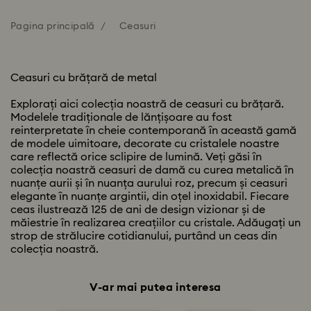
Pagina principală
Ceasuri
Ceasuri cu brățară de metal
Explorați aici colecția noastră de ceasuri cu brățară.
Modelele tradiționale de lănțișoare au fost
reinterpretate în cheie contemporană în această gamă
de modele uimitoare, decorate cu cristalele noastre
care reflectă orice sclipire de lumină. Veți găsi în
colecția noastră ceasuri de damă cu curea metalică în
nuanțe aurii și în nuanța aurului roz, precum și ceasuri
elegante în nuanțe argintii, din oțel inoxidabil. Fiecare
ceas ilustrează 125 de ani de design vizionar și de
măiestrie în realizarea creațiilor cu cristale. Adăugați un
strop de strălucire cotidianului, purtând un ceas din
colecția noastră.
V-ar mai putea interesa