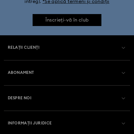
întreg).
*Se aplică termeni și condiții
Colecția de ceasuri Dextera Octagon
Înscrieți-vă în club
Colecția de ceasuri Imber Oval
Colecția de ceasuri Matrix
RELAȚII CLIENȚI
Colecția de ceasuri Matrix Octagon
Prezentare serviciul relații cu clienții
Colecția de ceasuri Matrix Pearl Bangle
ABONAMENT
Starea comenzii
Colecția de ceasuri Matrix Tennis
Înregistrare
Soldul cardului cadou
Colecția de ceasuri Matrix Tennis Chrono
DESPRE NOI
Club Swarovski
Livrare
Despre Swarovski
Colecția de ceasuri Sublima
Swarovski Crystal Society (SCS)
Retur și schimb
INFORMAȚII JURIDICE
Angajări și carieră
Colecția de ceasuri din cristal Imber