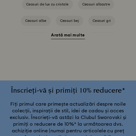
Ceasuri de lux cu cristale
Ceasuri albastre
Ceasuri albe
Ceasuri bej
Ceasuri gri
Arată mai multe
Ceasuri negre
Ceasuri roz
Ceasuri roșii
Ceasuri verzi
Ceasuri în nuanță argintie
Colecția Cosmopolitan
Colecția Crystal Rock Oval
Colecția Dextera Bangle
Colecția Illumina
Înscrieți-vă și primiți 10% reducere*
Colecția Matrix Bangle
Colecția Octea Chrono
Fiți primul care primește actualizări despre noile
colecții, inspirații de stil, idei de cadou și acces
exclusiv. Înscrieți-vă astăzi la Clubul Swarovski și
Colecția de ceasuri Attract
primiți o reducere de 10%* la următoarea dvs.
achiziție online (numai pentru articolele cu preț
Colecția de ceasuri Crystalline Aura