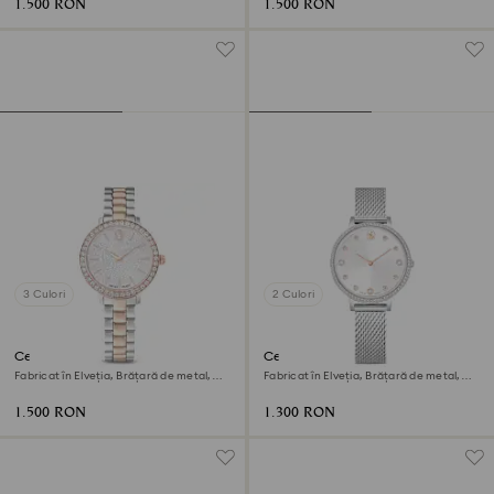
1.500 RON
1.500 RON
3 Culori
2 Culori
Ceas Matrix 3-link
Ceas Clarica
Fabricat în Elveția, Brățară de metal,
Fabricat în Elveția, Brățară de metal,
Nuanță argintie, Finisaj în nuanță roz-
Nuanță argintie, Oțel inoxidabil
aurie
1.500 RON
1.300 RON