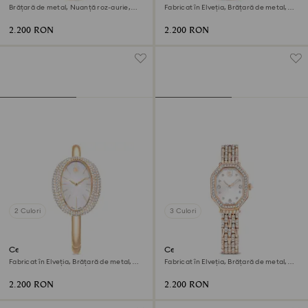
Brățară de metal, Nuanță roz-aurie,
Fabricat în Elveția, Brățară de metal,
Finisaj în nuanță roz-aurie
Nuanță aurie, Finisaj în nuanță aurie
2.200 RON
2.200 RON
2 Culori
3 Culori
Ceas Imber bangle
Ceas Dextera octagon
Fabricat în Elveția, Brățară de metal,
Fabricat în Elveția, Brățară de metal,
Nuanță aurie, Finisaj auriu de culoarea
Nuanță aurie, Finisaj în nuanță roz-
șampaniei
aurie
2.200 RON
2.200 RON