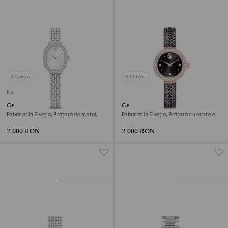
3 Culori
3 Culori
Nou
Ceas Dextera octagon
Ceas Matrix pearl bangle
Fabricat în Elveția, Brățară de metal,
Fabricat în Elveția, Brățară cu cristale,
Nuanță argintie, Oțel inoxidabil
Negru, Finisaj în nuanță roz-aurie
2.000 RON
2.000 RON