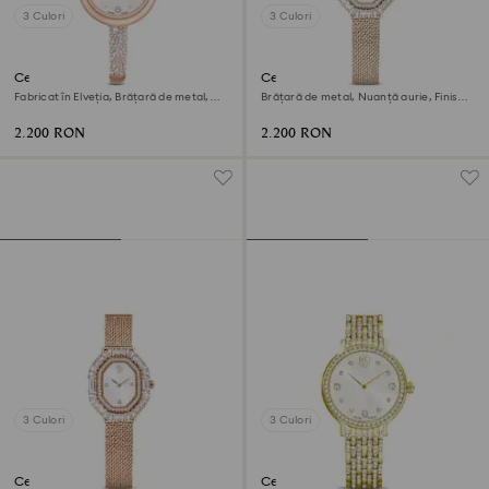
3 Culori
3 Culori
Ceas Sublima bangle
Ceas Matrix octagon
Fabricat în Elveția, Brățară de metal,
Brățară de metal, Nuanță aurie, Finisaj
Nuanță roz-aurie, Finisaj în nuanță roz-
auriu de culoarea șampaniei
aurie
2.200 RON
2.200 RON
3 Culori
3 Culori
Ceas Matrix octagon
Ceas Imber