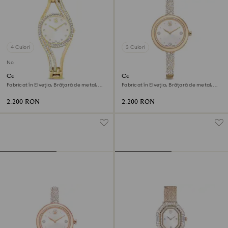
4 Culori
3 Culori
Nou
Ceas Hyperbola bangle
Ceas Sublima bangle
Fabricat în Elveția, Brățară de metal,
Fabricat în Elveția, Brățară de metal,
Nuanță aurie, Finisaj în nuanță aurie
Nuanță aurie, Finisaj auriu de culoarea
șampaniei
2.200 RON
2.200 RON