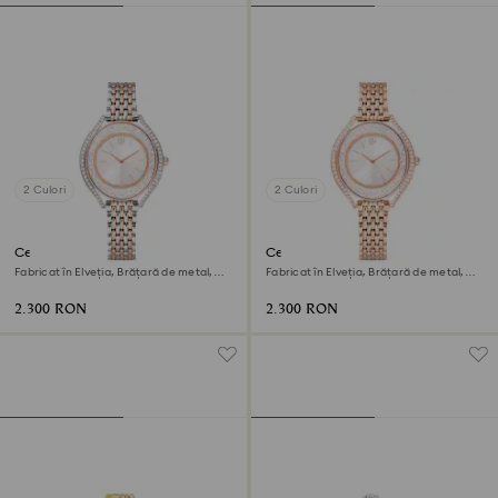
2 Culori
2 Culori
Ceas Crystalline aura
Ceas Crystalline aura
Fabricat în Elveția, Brățară de metal,
Fabricat în Elveția, Brățară de metal,
Nuanță roz-aurie, Finisaj metalic mixt
Nuanță roz-aurie, Finisaj în nuanță roz-
aurie
2.300 RON
2.300 RON