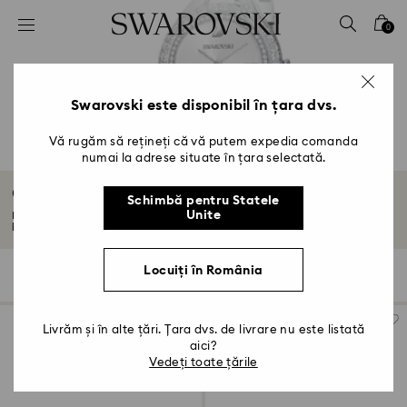
Accesskeys list
0
0 - Antet
1 - Conținut principal
2 - Subsol
Swarovski este disponibil în țara dvs.
3 - Filtrare
Vă rugăm să rețineți că vă putem expedia comanda
numai la adrese situate în țara selectată.
4 - Rezultatele căutării
Ceasuri cu brățară metalică
Schimbă pentru Statele
Unite
Metalul merge la orice. Inspirați-vă din mișcarea fluidă a ceasurilor cu
brățară...
Citiți mai multe
Locuiți în România
46 Results
Filtre
Sortare după
Filtre
Sortare
după
Livrăm și în alte țări. Țara dvs. de livrare nu este listată
aici?
Vedeți toate țările