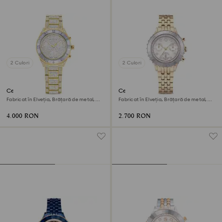
2 Culori
2 Culori
Ceas Dextera lux
Ceas Octea chrono
Fabricat în Elveția, Brățară de metal,
Fabricat în Elveția, Brățară de metal,
Nuanță aurie, Finisaj în nuanță aurie
Nuanță aurie, Finisaj auriu de culoarea
șampaniei
4.000 RON
2.700 RON