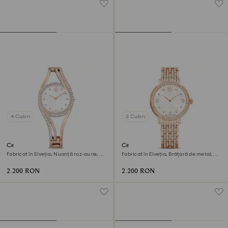
4 Culori
3 Culori
Ceas brățară Hyperbola
Ceas Imber
Fabricat în Elveția, Nuanță roz-aurie,
Fabricat în Elveția, Brățară de metal,
Finisaj în nuanță roz-aurie
Nuanță roz-aurie, Finisaj în nuanță roz-
aurie
2.200 RON
2.200 RON