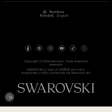
Stare reparație
Condiții de utilizare
Alumni Community
Colecția de ceasuri inspirată de Millenia
România
Contactați-ne
Termeni și condiții
Română
English
Pentru profesioniști
Colecția de ceasuri tip brățară Imber
Ghid de mărimi
Politica de confidențialitate
Harta site-ului
Colecția de ceasuri tip brățară Sublima
Instrument de găsire a magazinelor
Imprimare
Swarovski Created Diamonds
Colecție de ceasuri crystalline bangle
Informații REACH
Kristallwelten
Copyright ⓒ 2026 Swarovski. Toate drepturile
Cadouri pentru aniversarea a 11 ani de căsnicie
Declarație de accesibilitate
rezervate.
Code of Conduct & Policies
SWAROVSKI și logo-ul LEBĂDĂ sunt mărci
înregistrate și mărci comerciale ale Swarovski AG.
Declarație de consimțământ privind prelucrarea datelor cu
Cadouri pentru aniversarea de un an
caracter personal
Ceasuri cu curea din piele
Ceasuri din inox
Retrageți-vă din contract aici
Ceasuri placate cu aur de culoarea șampaniei