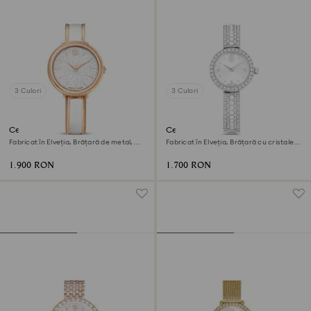
3 Culori
3 Culori
Ceas Crystalline bangle
Ceas Matrix pearl bangle
Fabricat în Elveția, Brățară de metal,
Fabricat în Elveția, Brățară cu cristale,
Alb, Finisaj în nuanță roz-aurie
Alb, Oțel inoxidabil
1.900 RON
1.700 RON