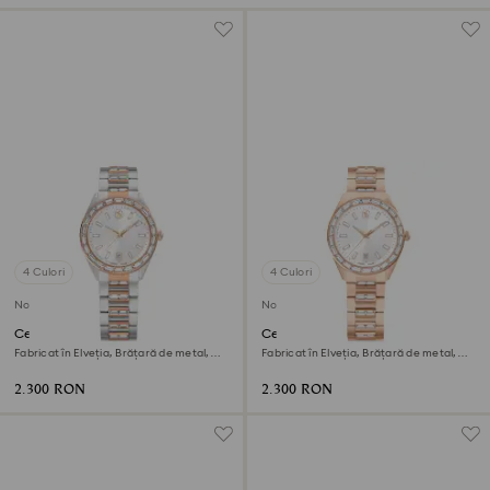
4 Culori
4 Culori
Nou
Nou
Ceas Matrix date
Ceas Matrix date
Fabricat în Elveția, Brățară de metal,
Fabricat în Elveția, Brățară de metal,
Nuanță roz-aurie, Finisaj metalic mixt
Nuanță roz-aurie, Finisaj în nuanță roz-
aurie
2.300 RON
2.300 RON