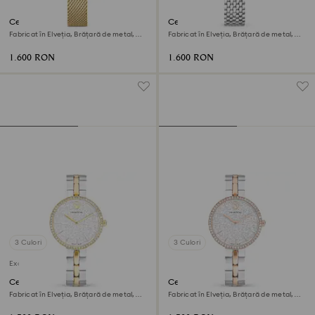
Ceas Clarica
Ceas Matrix tennis 7-link
Fabricat în Elveția, Brățară de metal,
Fabricat în Elveția, Brățară de metal,
Nuanță aurie, Finisaj în nuanță aurie
Nuanță argintie, Oțel inoxidabil
1.600 RON
1.600 RON
3 Culori
3 Culori
Exclusiv online
Ceas Cosmopolitan
Ceas Cosmopolitan
Fabricat în Elveția, Brățară de metal,
Fabricat în Elveția, Brățară de metal,
Nuanță argintie, Finisaj metalic mixt
Nuanță argintie, Finisaj metalic mixt