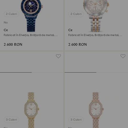
2 Culori
2 Culori
Nou
Ceas Octea moon
Ceas Octea chrono
Fabricat în Elveția, Brățară de metal,
Fabricat în Elveția, Brățară de metal,
Albastru, Finisaj albastru
Nuanță roz-aurie, Finisaj metalic mixt
2.600 RON
2.600 RON
3 Culori
3 Culori