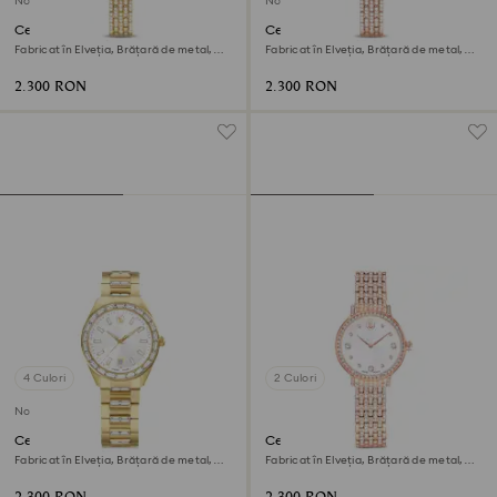
Nou
Nou
Ceas Dextera octagon
Ceas Dextera octagon
Fabricat în Elveția, Brățară de metal,
Fabricat în Elveția, Brățară de metal,
Nuanță aurie, Finisaj în nuanță aurie
Nuanță roz-aurie, Finisaj în nuanță roz-
aurie
2.300 RON
2.300 RON
4 Culori
2 Culori
Nou
Ceas Matrix date
Ceas Imber
Fabricat în Elveția, Brățară de metal,
Fabricat în Elveția, Brățară de metal,
Nuanță aurie, Finisaj în nuanță aurie
Nuanță roz-aurie, Finisaj în nuanță roz-
aurie