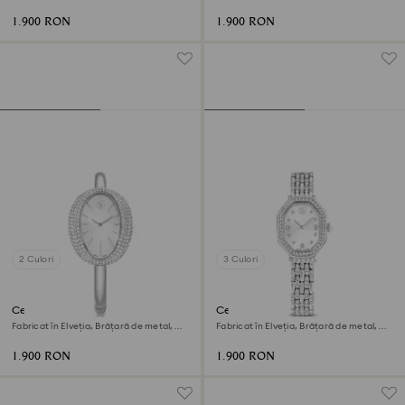
Nuanță argintie, Oțel inoxidabil
Bej, Finisaj în nuanță roz-aurie
1.900 RON
1.900 RON
2 Culori
3 Culori
Ceas Imber bangle
Ceas Dextera octagon
Fabricat în Elveția, Brățară de metal,
Fabricat în Elveția, Brățară de metal,
Nuanță argintie, Oțel inoxidabil
Nuanță argintie, Oțel inoxidabil
1.900 RON
1.900 RON