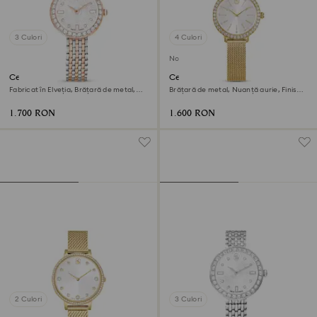
3 Culori
4 Culori
Nou
Ceas Matrix tennis 7-link
Ceas Certa
Fabricat în Elveția, Brățară de metal,
Brățară de metal, Nuanță aurie, Finisaj
Nuanță roz-aurie, Finisaj metalic mixt
în nuanță aurie
1.700 RON
1.600 RON
2 Culori
3 Culori