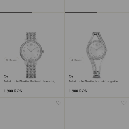
3 Culori
4 Culori
Ceas Imber
Ceas brățară Hyperbola
Fabricat în Elveția, Brățară de metal,
Fabricat în Elveția, Nuanță argintie,
Nuanță argintie, Oțel inoxidabil
Oțel inoxidabil
1.900 RON
1.900 RON