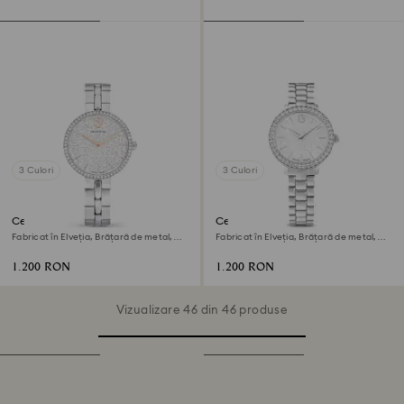
3 Culori
3 Culori
Ceas Cosmopolitan
Ceas Matrix 3-link
Fabricat în Elveția, Brățară de metal,
Fabricat în Elveția, Brățară de metal,
Nuanță argintie, Oțel inoxidabil
Nuanță argintie, Oțel inoxidabil
1.200 RON
1.200 RON
Vizualizare 46 din 46 produse