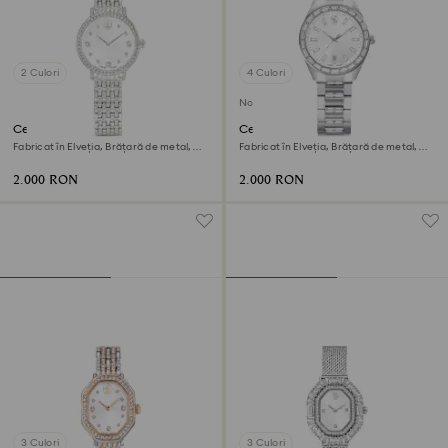
2 Culori
4 Culori
Nou
Ceas Imber
Ceas Matrix date
Fabricat în Elveția, Brățară de metal,
Fabricat în Elveția, Brățară de metal,
Nuanță argintie, Oțel inoxidabil
Nuanță argintie, Oțel inoxidabil
2.000 RON
2.000 RON
3 Culori
3 Culori