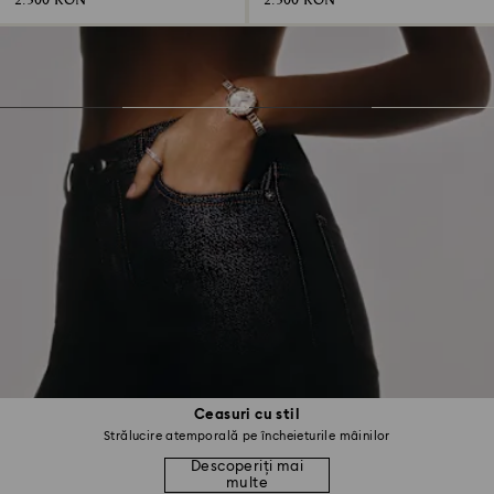
2.300 RON
2.300 RON
Ceasuri cu stil
Strălucire atemporală pe încheieturile mâinilor
Descoperiți mai
multe