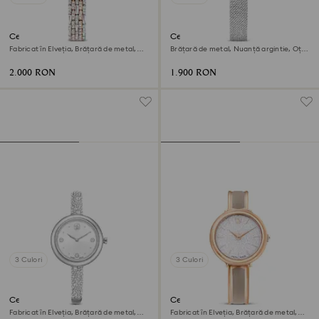
Ceas Dextera octagon
Ceas Matrix octagon
Fabricat în Elveția, Brățară de metal,
Brățară de metal, Nuanță argintie, Oțel
Nuanță argintie, Finisaj în nuanță roz-
inoxidabil
aurie
2.000 RON
1.900 RON
3 Culori
3 Culori
Ceas Sublima bangle
Ceas Crystalline bangle
Fabricat în Elveția, Brățară de metal,
Fabricat în Elveția, Brățară de metal,