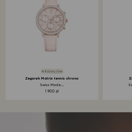
4 Kolory/ów
Zegarek Matrix tennis chrono
Z
Swiss Made...
S
1 900 zł