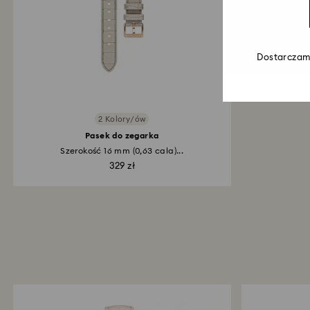
Dostarczamy
2 Kolory/ów
Pasek do zegarka
Szerokość 16 mm (0,63 cala)...
329 zł