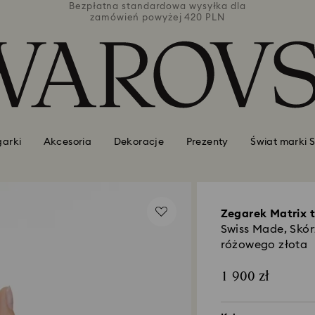
łka dla
Bezpłatna standardowa wysyłka dla
Bezpła
PLN
zamówień powyżej 420 PLN
za
garki
Akcesoria
Dekoracje
Prezenty
Świat marki 
Zegarek Matrix 
Swiss Made, Skó
różowego złota
1 900 zł