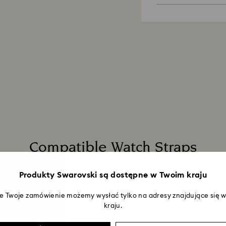
spersonalizowaną
Można zwrócić za
liścik.
umowy sprzedaży d
podarunkowych i 
Polityka zrównow
zwrotów obejmuje 
Materiały opakowa
wyprzedaży i prom
planety.
Ile tile trwa prze
Po otrzymaniu prze
przetworzony, otr
pieniędzy będzie 
jest zwracana za
składania zamówie
roboczych. Cały p
zająć do 3–4 tygo
Compatible Watch Straps
Produkty Swarovski są dostępne w Twoim kraju
że Twoje zamówienie możemy wysłać tylko na adresy znajdujące się
kraju.