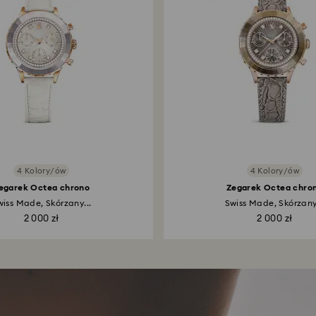
4 Kolory/ów
4 Kolory/ów
egarek Octea chrono
Zegarek Octea chro
wiss Made, Skórzany...
Swiss Made, Skórzany.
2 000 zł
2 000 zł