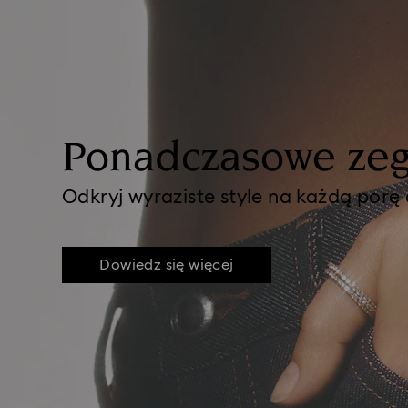
Ponadczasowe zeg
Odkryj wyraziste style na każdą porę
Dowiedz się więcej