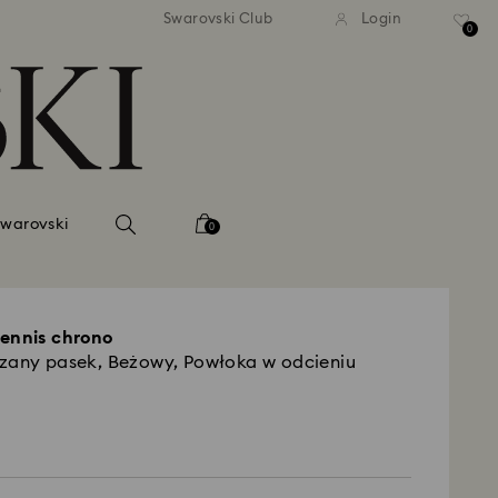
tna standardowa wysyłka dla
Bezpłatna standardowa wys
Swarovski Club
Login
mówień powyżej 420 PLN
zamówień powyżej 420 
0
Swarovski
0
tennis chrono
rzany pasek, Beżowy, Powłoka w odcieniu