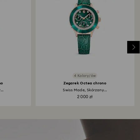
4 Kolory/ów
no
Zegarek Octea chrono
..
Swiss Made, Skórzany...
2 000 zł