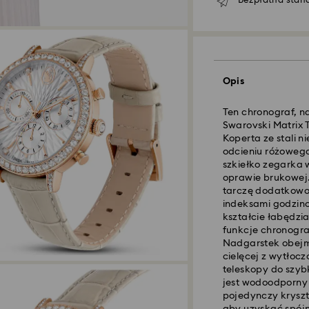
Bezpłatna stan
Opis
Ten chronograf, n
Swarovski Matrix T
Koperta ze stali 
odcieniu różowego
szkiełko zegarka
oprawie brukowej.
tarczę dodatkowo
indeksami godzino
kształcie łabędzia
Standardowy dost
funkcje chronogra
Nadgarstek obejm
cielęcej z wytło
Zamówienia złożon
teleskopy do szyb
czasu CET zostaną
jest wodoodporny 
Standardowy czas 
pojedynczy kryszta
wysyłce