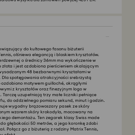
dardowa wysyłka dla zamówień powyżej 420 PLN.
awiązujący do kultowego fasonu biżuterii
ennis, olśniewa elegancją i blaskiem kryształów.
nierdzewnej o średnicy 36mm ma wykończenie w
 złota i jest ozdobiona pierścieniem okalającym
 wysadzanym 48 bezbarwnymi kryształami w
 Dla spotęgowania atrakcyjności srebrzystą
 ozdobiono motywem guilloché, okrągłymi
wymi z kryształów oraz finezyjnym logo w
. Tarczę uzupełniają trzy małe liczniki pełniące
awy - GLS
fu, do oddzielnego pomiaru sekund, minut i godzin.
uje wygodny brązowoszary pasek ze skóry
czonym wzorem skóry krokodyla, mocowany na
e of poniedziałku do piątku do godziny 10:00
kiego demontażu. Ten zegarek klasy Swiss made
 przetworzone i wysłane tego samego dnia.
do głębokości 50 metrów, a jego koronkę zdobi
dostawy: 3 dni robocze po przetworzeniu i
ł. Połącz go z biżuterią z rodziny Matrix Tennis,