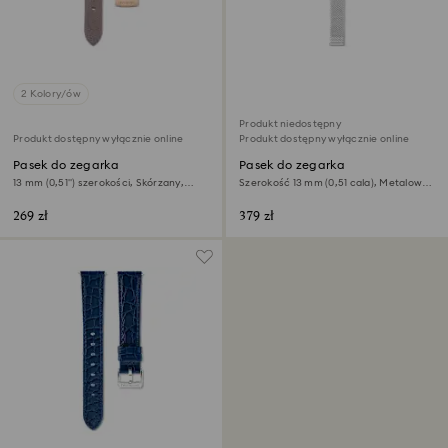
2 Kolory/ów
Produkt niedostępny
Produkt dostępny wyłącznie online
Produkt dostępny wyłącznie online
Pasek do zegarka
Pasek do zegarka
13 mm (0,51") szerokości, Skórzany,
Szerokość 13 mm (0,51 cala), Metalowy,
Szary, Powłoka w odcieniu różowego
W odcieniu srebra, Stal szlachetna
złota
269 zł
379 zł