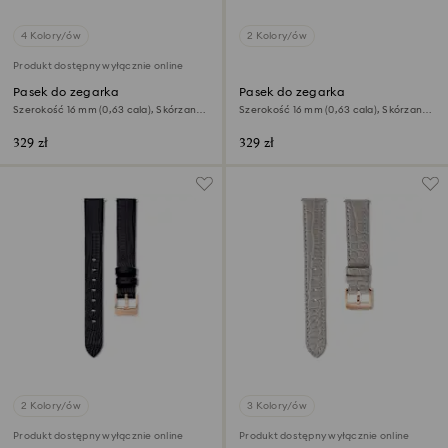
4 Kolory/ów
2 Kolory/ów
Produkt dostępny wyłącznie online
Pasek do zegarka
Pasek do zegarka
Szerokość 16 mm (0,63 cala), Skórzany z
Szerokość 16 mm (0,63 cala), Skórzany z
przeszyciami, Beżowy, Powłoka w
przeszyciami, Różowy, Powłoka w
odcieniu różowego złota
odcieniu różowego złota
329 zł
329 zł
2 Kolory/ów
3 Kolory/ów
Produkt dostępny wyłącznie online
Produkt dostępny wyłącznie online