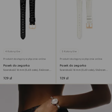
4 Kolory/ów
3 Kolory/ów
Produkt dostępny wyłącznie online
Produkt dostępny wyłącznie online
Pasek do zegarka
Pasek do zegarka
Szerokość 16 mm (0,63 cala), Skórzany z
Szerokość 16 mm (0,63 cala), Skórzany
przeszyciami, Czarny, Powłoka w
pasek, Biały
odcieniu różowego złota
329 zł
329 zł