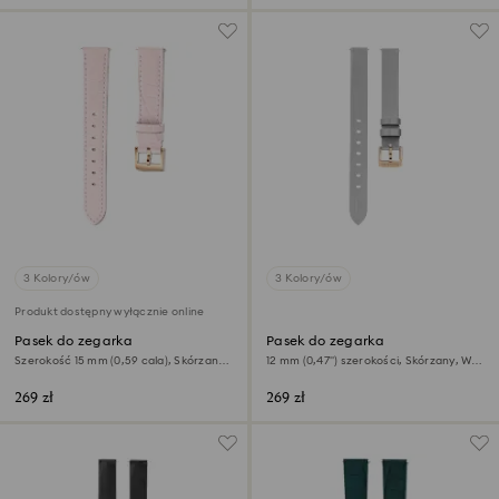
3 Kolory/ów
3 Kolory/ów
Produkt dostępny wyłącznie online
Pasek do zegarka
Pasek do zegarka
Szerokość 15 mm (0,59 cala), Skórzany z
12 mm (0,47") szerokości, Skórzany, W
przeszyciami, Różowy, Powłoka w
odcieniu srebra, Powłoka w odcieniu
odcieniu różowego złota
różowego złota
269 zł
269 zł