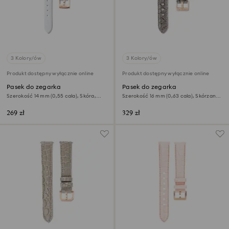
3 Kolory/ów
3 Kolory/ów
Produkt dostępny wyłącznie online
Produkt dostępny wyłącznie online
Pasek do zegarka
Pasek do zegarka
Szerokość 14 mm (0,55 cala), Skóra,
Szerokość 16 mm (0,63 cala), Skórzany z
Biały, Powłoka w odcieniu różowego
przeszyciami, Szary
złota
269 zł
329 zł