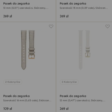
Pasek do zegarka
Pasek do zegarka
13 mm (0,51") szerokości, Skórzany,
Szerokość 15 mm (0,59 cala), Skórzany z
Czarny, Powłoka w odcieniu różowego
przeszyciami, Szary, Powłoka w
złota
odcieniu różowego złota
269 zł
269 zł
2 Kolory/ów
3 Kolory/ów
Pasek do zegarka
Pasek do zegarka
Szerokość 16 mm (0,63 cala), Skórzany z
12 mm (0,47") szerokości, Skórzany,
przeszyciami, Szary, Powłoka w
Biały, Powłoka w odcieniu
odcieniu różowego złota
szampańskiego złota
329 zł
269 zł