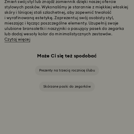
Zmień swój styl lub znajdź zamiennik dzięki naszej ofercie
stylowych pasków. Wykonaliśmy je starannie z miękkiej włoskiej
skóry i lśniącej stali szlachetnej, aby zapewnić trwałość
i wyrafinowaną estetykę. Zaprezentuj swój osobisty styl,
mieszając i łącząc poszczególne elementy. Uzupełnij swoje
ulubione bransoletki i naszyjniki o pasujący pasek do zegarka
lub dodaj wesoły kolor do minimalistycznych zestawów.
Czytaj więcej
Może Ci się też spodobać
Prezenty na trzecią rocznicę ślubu
Skórzane paski do zegarków