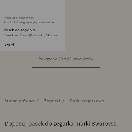
Produkt niedostępny
Produkt dostępny wyłącznie online
Pasek do zegarka
Szerokość 16 mm (0,63 cala), Skórzany z
przeszyciami, Niebieski, Stal szlachetna
329 zł
Pokazano 23 z 23 produktów
Strona główna
Zegarki
Paski zegarkowe
Dopasuj pasek do zegarka marki Swarovski