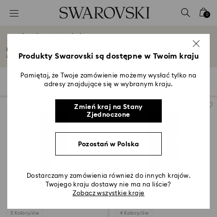
Lista kluczy dostępu
0
0 - Nagłówek
Paski do zegarków
1 - Główna treść
Podkreśl swoją indywidualność dzięki naszej najnowszej ofercie pasków do
2 - Stopka
Produkty Swarovski są dostępne w Twoim kraju
zegarków...
Czytaj więcej
3 - Filtr
Pamiętaj, że Twoje zamówienie możemy wysłać tylko na
Wyniki: 23
Filters
Sortuj wg
Filters
adresy znajdujące się w wybranym kraju.
Sortuj
4 - Wyniki wyszukiwania
wg
Zmień kraj na Stany
Zjednoczone
Pozostań w Polska
Dostarczamy zamówienia również do innych krajów.
Twojego kraju dostawy nie ma na liście?
Zobacz wszystkie kraje
3 Kolory/ów
4 Kolory/ów