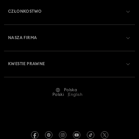
Obsługa klienta — przegląd
CZŁONKOSTWO
Stan zamówienia
Zarejestruj się
Saldo karty podarunkowej
NASZA FIRMA
Swarovski Club
Dostawa
O firmie Swarovski
Swarovski Crystal Society (SCS)
Zwroty i wymiana towaru
KWESTIE PRAWNE
Oferty pracy
Status naprawy
Warunki użytkowania
Alumni Community
Polska
Kontakt
Regulamin
Polski
English
Dla profesjonalistów
Tabele rozmiarów
Polityka prywatności
Mapa strony
Wyszukiwarka sklepów
Dane firmy
Swarovski Created Diamonds