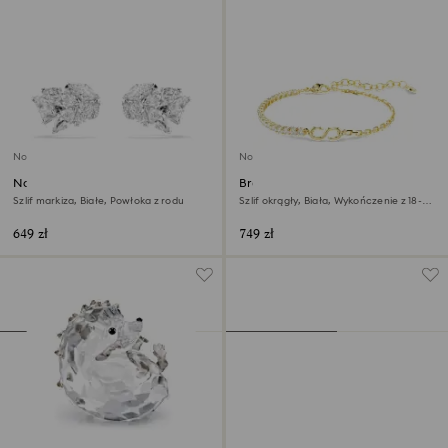
Nowość
Nowość
Nausznice Mesmera
Bransoletka Matrix
Szlif markiza, Białe, Powłoka z rodu
Szlif okrągły, Biała, Wykończenie z 18-
karatowego złota
649 zł
749 zł