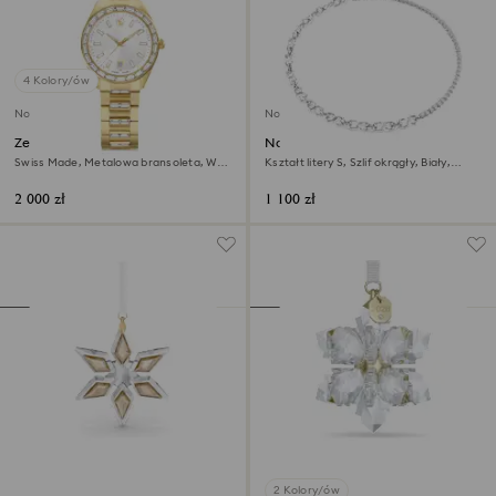
4 Kolory/ów
Nowość
Nowość
Zegarek Matrix date
Naszyjnik Matrix
Swiss Made, Metalowa bransoleta, W
Kształt litery S, Szlif okrągły, Biały,
odcieniu złota, Powłoka w odcieniu
Powłoka z rodu
złota
2 000 zł
1 100 zł
2 Kolory/ów