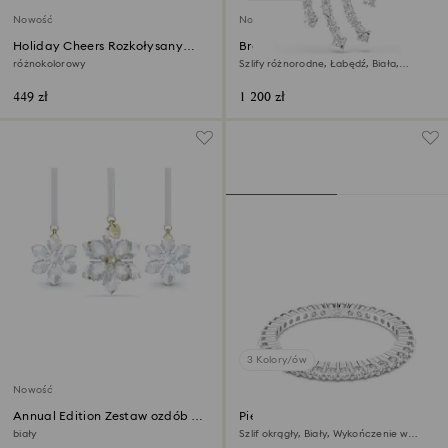
Nowość
Nowość
Holiday Cheers Rozkołysany
Broszka Vienna
bałwanek
różnokolorowy
Szlify różnorodne, Łabędź, Biała,
Powłoka z rodu
449 zł
1 200 zł
3 Kolory/ów
Nowość
Annual Edition Zestaw ozdób 3D
Pierścionek Matrix Vittore
2026
biały
Szlif okrągły, Biały, Wykończenie w
odcieniu srebra