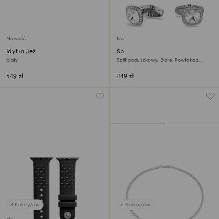
Nowość
Nowość
Idyllia Jeż
Spinki do mankietów Una
Angelic
biały
Szlif poduszkowy, Białe, Powłoka z
rutenu
549 zł
449 zł
3 Kolory/ów
6 Kolory/ów