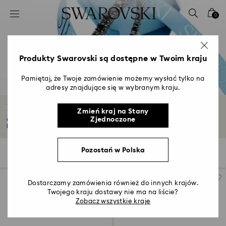
Lista kluczy dostępu
0
0 - Nagłówek
1 - Główna treść
2 - Stopka
Produkty Swarovski są dostępne w Twoim kraju
3 - Filtr
Pamiętaj, że Twoje zamówienie możemy wysłać tylko na
adresy znajdujące się w wybranym kraju.
4 - Wyniki wyszukiwania
Prezenty dla niego
Zmień kraj na Stany
Zjednoczone
Odkryj nasz asortyment prezentów dla niego. Od ponadczasowych po
bardziej techniczne...
Czytaj więcej
Pozostań w Polska
Wyniki: 109
Filters
Sortuj wg
Filters
Sortuj
wg
Dostarczamy zamówienia również do innych krajów.
Twojego kraju dostawy nie ma na liście?
Zobacz wszystkie kraje