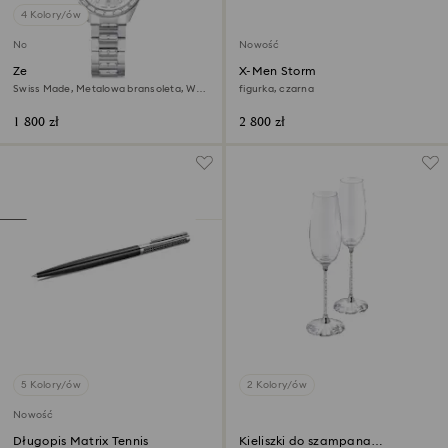
4 Kolory/ów
Nowość
Nowość
Zegarek Matrix date
X-Men Storm
Swiss Made, Metalowa bransoleta, W
figurka, czarna
odcieniu srebra, Stal szlachetna
1 800 zł
2 800 zł
5 Kolory/ów
2 Kolory/ów
Nowość
Długopis Matrix Tennis
Kieliszki do szampana