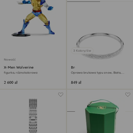
3 Kolory/ów
Nowość
X-Men Wolverine
Bransoletka typu bangle
Sublima
figurka, różnokolorowa
Oprawa brukowa typu snow, Biała,
Powłoka z rodu
2 600 zł
849 zł