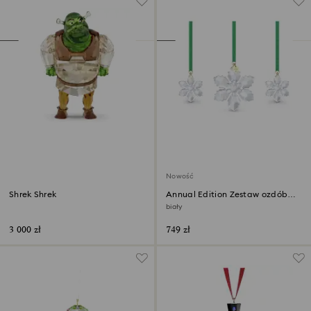
Nowość
Shrek Shrek
Annual Edition Zestaw ozdób
2026
biały
3 000 zł
749 zł