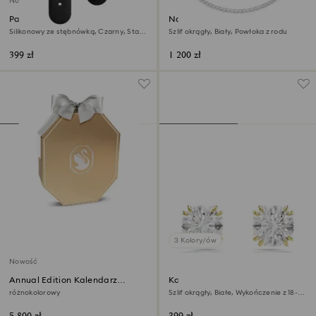
Nowość
Pasek do zegarka
Naszyjnik Matrix Tennis
Silikonowy ze stębnówką, Czarny, Stal
Szlif okrągły, Biały, Powłoka z rodu
szlachetna
399 zł
1 200 zł
3 Kolory/ów
Nowość
Annual Edition Kalendarz
Kolczyki zapinane na sztyft
adwentowy 2026
Stilla
różnokolorowy
Szlif okrągły, Białe, Wykończenie z 18-
karatowego złota