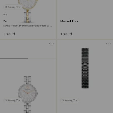
3 Kolory/ów
Produkt dostępny wyłącznie online
Zegarek Cosmopolitan
Marvel Thor
Swiss Made, Metalowa bransoleta, W
odcieniu srebra, Wykończenie z
różnobarwnych metali
1 300 zł
3 300 zł
3 Kolory/ów
3 Kolory/ów