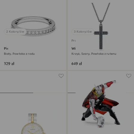
2 Kolory/ów
3 Kolory/ów
Produkt dostępny wyłącznie online
Pierścionek Matrix
Wisiorek Insigne
Biały, Powłoka z rodu
Krzyż, Szary, Powłoka z rutenu
329 zł
649 zł