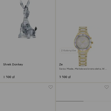
2 Kolory/ów
Shrek Donkey
Zegarek Dextera lux
Swiss Made, Metalowa bransoleta, W
odcieniu złota, Powłoka w odcieniu
złota
1 500 zł
3 500 zł