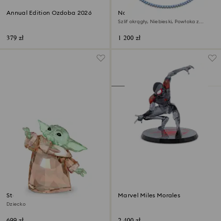
Annual Edition Ozdoba 2026
Naszyjnik Tennis Matrix
Szlif okrągły, Niebieski, Powłoka z
rutenu
379 zł
1 200 zł
Star Wars – Mandalorian
Marvel Miles Morales
Dziecko
699 zł
2 400 zł