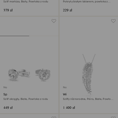
Szlif markiza, Biały, Powłoka z rodu
Pokryty białym lakierem, powłoka z
chromu
379 zł
229 zł
Nowość
Nowość
Spinki do mankietów Una
Wisiorek i broszka Vienna
Angelic
Szlif okrągły, Białe, Powłoka z rodu
Szlify różnorodne, Pióro, Białe, Powłoka
z rodu
449 zł
1 400 zł