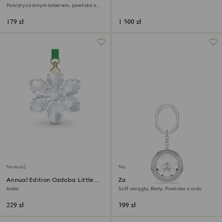
Crystalline (2 szt.)
Pokryty czarnym lakierem, powłoka z
chromu
179 zł
1 500 zł
Nowość
Nowość
Annual Edition Ozdoba Little
Zawieszka do torebki
Snowflake 2026
biała
Szlif okrągły, Biały, Powłoka z rodu
229 zł
399 zł