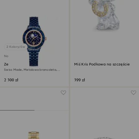
2 Kolory/ów
Nowość
Zegarek Octea moon
Miś Kris Podkowa na szczęście
Swiss Made, Metalowa bransoleta,
Niebieski, Powłoka w odcieniu błękitu
2 300 zł
399 zł