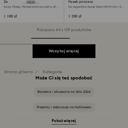
Zegarek Cosmopolitan
Pasek princess
Swiss Made, Metalowa bransoleta, W
Do zegarków Apple Watch® 40 mm i 41
odcieniu srebra, Stal szlachetna
mm, Czarna powłoka
1 100 zł
1 200 zł
Pokazano 64 z 109 produktów
Wczytaj więcej
Strona główna
Kategorie
Może Ci się też spodobać
Biżuteria i akcesoria na lato 2026
Prezenty i dekoracje na Halloween
Pokaż więcej
Biżuteria i figurki Minionków
Disney Classics kolekcja