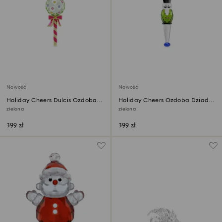
Nowość
Nowość
Holiday Cheers Dulcis Ozdoba
Holiday Cheers Ozdoba Dziadek
Lizak
do orzechów
zielona
zielona
399 zł
399 zł