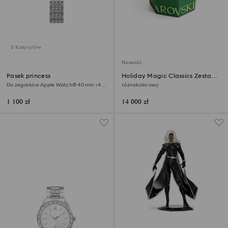
3 Kolory/ów
Nowość
Pasek princess
Holiday Magic Classics Zestaw
ozdób na choinkę
Do zegarków Apple Watch® 40 mm i 41
różnokolorowy
mm, W odcieniu srebra, Stal szlachetna
1 100 zł
14 000 zł