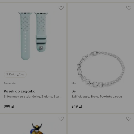
3 Kolory/ów
Nowość
Nowość
Pasek do zegarka
Bransoletka Matrix
Silikonowy ze stębnówką, Zielony, Stal
Szlif okrągły, Biała, Powłoka z rodu
szlachetna
399 zł
849 zł