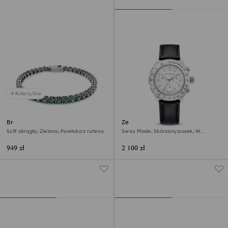
4 Kolory/ów
Bransoletka Tennis Matrix
Zegarek Dextera tachymetre
Szlif okrągły, Zielona, Powłoka z rutenu
Swiss Made, Skórzany pasek, W
odcieniu srebra, Stal szlachetna
949 zł
2 100 zł