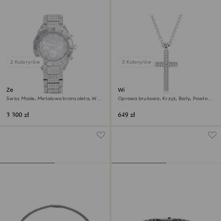
2 Kolory/ów
3 Kolory/ów
Zegarek Dextera lux
Wisiorek Insigne
Swiss Made, Metalowa bransoleta, W
Oprawa brukowa, Krzyż, Biały, Powłoka
odcieniu srebra, Stal szlachetna
z rodu
3 300 zł
649 zł