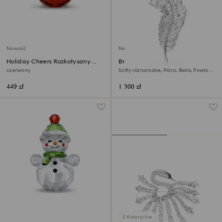
Nowość
Nowość
Holiday Cheers Rozkołysany
Broszka Vienna
Święty Mikołaj
czerwony
Szlify różnorodne, Pióro, Biała, Powłoka
z rodu
449 zł
1 300 zł
2 Kolory/ów