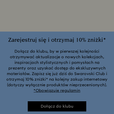
Figurki i dekoracje Minecraft
Figurki i ozdoby z kolekcji Wicked
Kolekcja Alicja w Krainie Czarów
Zarejestruj się i otrzymaj 10% zniżki*
Kolekcja Ariany Grande x Swarovski
Kolekcja Chroma
Dołącz do klubu, by w pierwszej kolejności
otrzymywać aktualizacje o nowych kolekcjach,
inspiracjach stylistycznych i pomysłach na
Kolekcja Constella
Kolekcja Curiosa
prezenty oraz uzyskać dostęp do ekskluzywnych
materiałów. Zapisz się już dziś do Swarovski Club i
Kolekcja Dextera
Kolekcja Dulcis
Kolekcja Florere
otrzymaj 10% zniżki* na kolejny zakup internetowy
(dotyczy wyłącznie produktów nieprzecenionych).
*Obowiązuje regulamin
Kolekcja Gema
Kolekcja Harmonia
Kolekcja Holiday Cheers
Kolekcja Holiday Magic
Dołącz do klubu