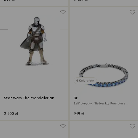
4 Kolory/ów
Star Wars The Mandalorian
Bransoletka Tennis Matrix
Szlif okrągły, Niebieska, Powłoka z
rutenu
2 500 zł
949 zł