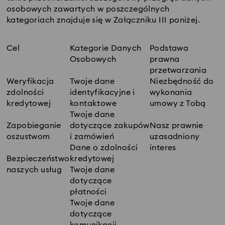
osobowych zawartych w poszczególnych
kategoriach znajduje się w Załączniku III poniżej.
Cel
Kategorie Danych
Podstawa
Osobowych
prawna
przetwarzania
Weryfikacja
Twoje dane
Niezbędność do
zdolności
identyfikacyjne i
wykonania
kredytowej
kontaktowe
umowy z Tobą
Twoje dane
Zapobieganie
dotyczące zakupów
Nasz prawnie
oszustwom
i zamówień
uzasadniony
Dane o zdolności
interes
Bezpieczeństwo
kredytowej
naszych usług
Twoje dane
dotyczące
płatności
Twoje dane
dotyczące