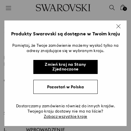
Lista kluczy dostępu
0
0 - Nagłówek
1 - Główna treść
Polityka prywatności
2 - Stopka
Produkty Swarovski są dostępne w Twoim kraju
Title:
Pamiętaj, że Twoje zamówienie możemy wysłać tylko na
adresy znajdujące się w wybranym kraju.
Polityka prywatności EOG, SZWAJCARIA I WIELKA
BRYTANIA
Zmień kraj na Stany
Zjednoczone
Ostatnia aktualizacja: lipiec 2025 r.
Pozostań w Polska
Dostarczamy zamówienia również do innych krajów.
Twojego kraju dostawy nie ma na liście?
SPIS TREŚCI
Zobacz wszystkie kraje
I.
WPROWADZENIE