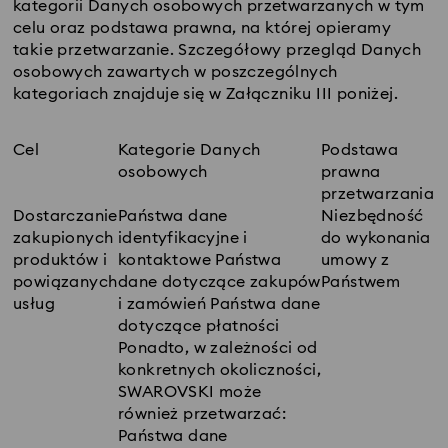
kategorii Danych osobowych przetwarzanych w tym
celu oraz podstawa prawna, na której opieramy
takie przetwarzanie. Szczegółowy przegląd Danych
osobowych zawartych w poszczególnych
kategoriach znajduje się w Załączniku III poniżej.
Cel
Kategorie Danych
Podstawa
osobowych
prawna
przetwarzania
Dostarczanie
Państwa dane
Niezbędność
zakupionych
identyfikacyjne i
do wykonania
produktów i
kontaktowe Państwa
umowy z
powiązanych
dane dotyczące zakupów
Państwem
usług
i zamówień Państwa dane
dotyczące płatności
Ponadto, w zależności od
konkretnych okoliczności,
SWAROVSKI może
również przetwarzać:
Państwa dane