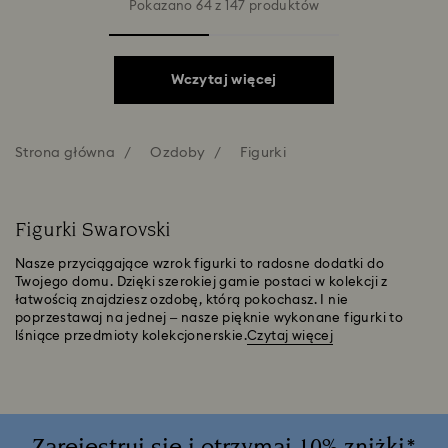
Pokazano 64 z 147 produktów
Wczytaj więcej
Strona główna
Ozdoby
Figurki
Figurki Swarovski
Nasze przyciągające wzrok figurki to radosne dodatki do
Twojego domu. Dzięki szerokiej gamie postaci w kolekcji z
łatwością znajdziesz ozdobę, którą pokochasz. I nie
poprzestawaj na jednej – nasze pięknie wykonane figurki to
lśniące przedmioty kolekcjonerskie.
Czytaj więcej
Zarejestruj się i otrzymaj 10% zniżki*