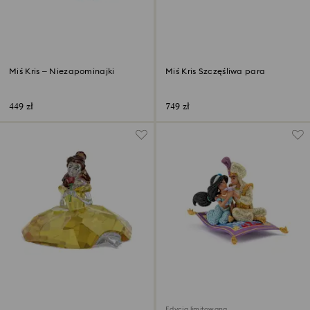
Miś Kris – Niezapominajki
Miś Kris Szczęśliwa para
449 zł
749 zł
Edycja limitowana