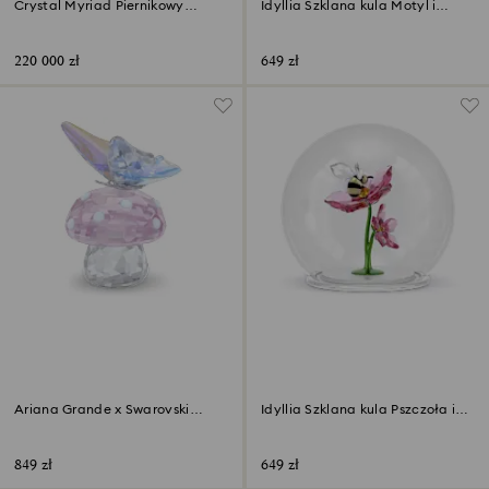
Crystal Myriad Piernikowy
Idyllia Szklana kula Motyl i
domek
kwiat
220 000 zł
649 zł
‎Ariana Grande x Swarovski
Idyllia Szklana kula Pszczoła i
Grzyb i motyl
kwiaty
849 zł
649 zł