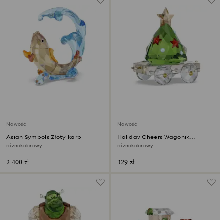
Nowość
Nowość
Asian Symbols Złoty karp
Holiday Cheers Wagonik
Coroczna Edycja 2026
różnokolorowy
różnokolorowy
2 400 zł
329 zł