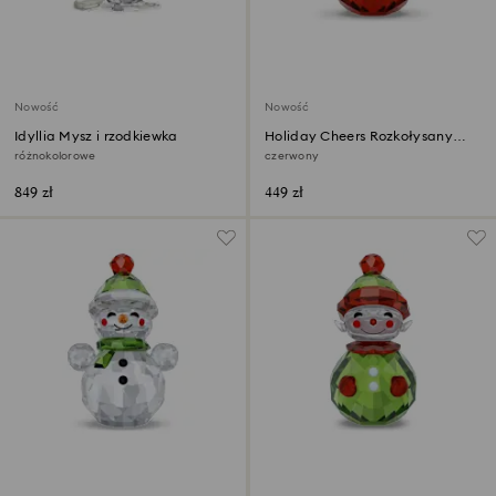
Nowość
Nowość
Idyllia Mysz i rzodkiewka
Holiday Cheers Rozkołysany
Święty Mikołaj
różnokolorowe
czerwony
849 zł
449 zł