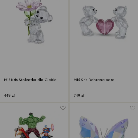
Miś Kris Stokrotka dla Ciebie
Miś Kris Dobrana para
449 zł
749 zł