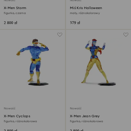
Nowość
Nowość
X-Men Storm
Miś Kris Halloween
figurka, czarna
mały, różnokolorowy
2 800 zł
379 zł
Nowość
Nowość
X-Men Cyclops
X-Men Jean Grey
figurka, różnokolorowa
figurka, różnokolorowa