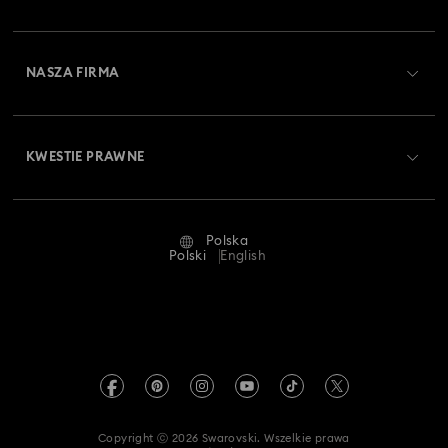
Stan zamówienia
Zarejestruj się
Saldo karty podarunkowej
NASZA FIRMA
Swarovski Club
Dostawa
O firmie Swarovski
Swarovski Crystal Society (SCS)
Zwroty i wymiana towaru
KWESTIE PRAWNE
Oferty pracy
Status naprawy
Warunki użytkowania
Alumni Community
Polska
Kontakt
Regulamin
Polski
English
Dla profesjonalistów
Tabele rozmiarów
Polityka prywatności
Mapa strony
Wyszukiwarka sklepów
Dane firmy
Swarovski Created Diamonds
Informacje dotyczące rozporządzenia REACH
Kristallwelten
Copyright ⓒ 2026 Swarovski. Wszelkie prawa