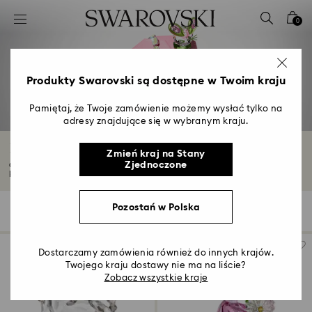
Lista kluczy dostępu
0
0 - Nagłówek
1 - Główna treść
2 - Stopka
Produkty Swarovski są dostępne w Twoim kraju
3 - Filtr
Pamiętaj, że Twoje zamówienie możemy wysłać tylko na
adresy znajdujące się w wybranym kraju.
4 - Wyniki wyszukiwania
Kryształowe postacie i figurki
Zmień kraj na Stany
Zjednoczone
Ożyw swoje ulubione postacie dzięki naszym kolekcjonerskim figurkom. Od
kultowych...
Czytaj więcej
Pozostań w Polska
Wyniki: 147
Filters
Sortuj wg
Filters
Sortuj
wg
Dostarczamy zamówienia również do innych krajów.
Twojego kraju dostawy nie ma na liście?
Zobacz wszystkie kraje