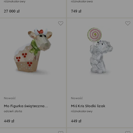
Coroczna Edycja 2026
różnokolorowy
różnokolorowa
27 000 zł
749 zł
Nowość
Nowość
Mo Figurka świąteczna
Miś Kris Słodki lizak
Coroczna Edycja 2026
odcień złota
różnokolorowy
449 zł
449 zł