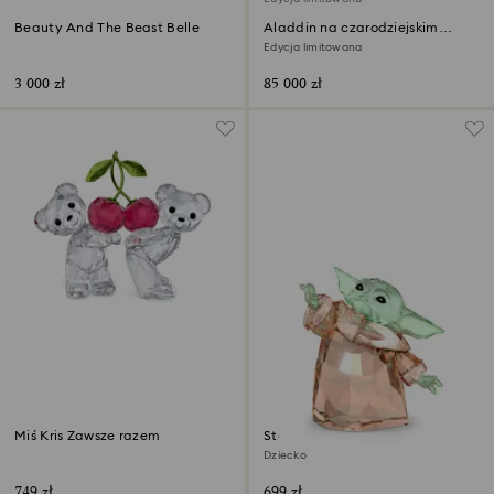
Beauty And The Beast Belle
Aladdin na czarodziejskim
dywanie
Edycja limitowana
3 000 zł
85 000 zł
Miś Kris Zawsze razem
Star Wars – Mandalorian
Dziecko
749 zł
699 zł