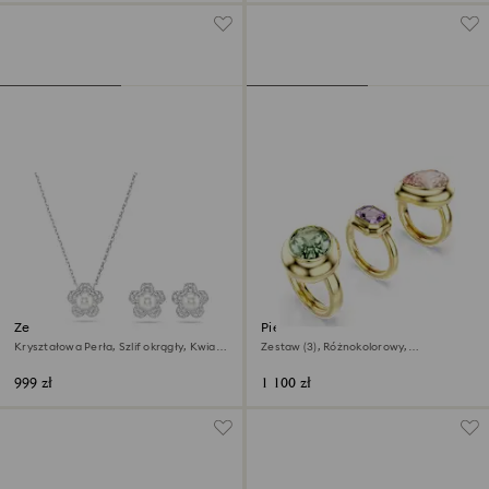
Zestaw Ariana Grande x
Pierścionek z motywem Gema
Swarovski
Kryształowa Perła, Szlif okrągły, Kwiat,
Zestaw (3), Różnokolorowy,
Biały, Powłoka z rodu
Wykończenie z 18-karatowego złota
999 zł
1 100 zł