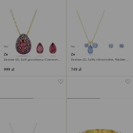
Nowość
Nowość
Zestaw Sublima
Zestaw Mesmera
Zestaw (2), Szlif gruszkowy, Czerwony,
Zestaw (2), Szlify różnorodne, Niebieski,
Wykończenie z 18-karatowego złota
Wykończenie z 18-karatowego złota
999 zł
749 zł