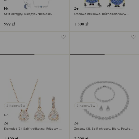
Nowość
Naszyjnik Symbolica
Zestaw Minions James and
Henry
Szlif okrągły, Księżyc, Niebieski,
Oprawa brukowa, Różnokolorowy,
Powłoka z rodu
Wykończenie z 18-karatowego złota
599 zł
1 500 zł
2 Kolory/ów
2 Kolory/ów
Nowość
Zestaw Una Angelic
Zestaw Una Angelic
Komplet (2), Szlif trójkątny, Różowy,
Zestaw (3), Szlif okrągły, Biały, Powłoka
Wykończenie z 18-karatowego
z rodu
różowego złota