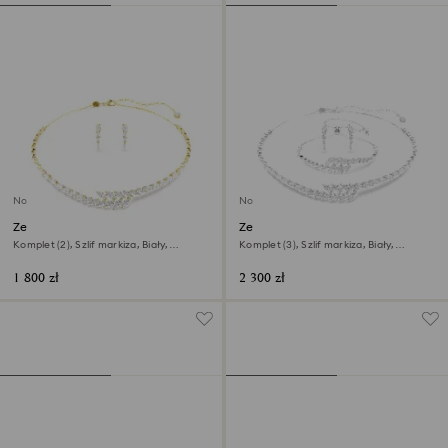
Nowość
Nowość
Zestaw Mesmera
Zestaw Mesmera
Komplet (2), Szlif markiza, Biały,
Komplet (3), Szlif markiza, Biały,
Wykończenie z 18-karatowego złota
Powłoka z rodu
1 800 zł
2 300 zł