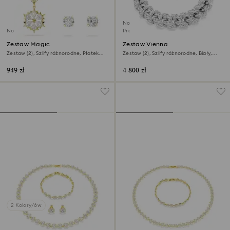
Nowość
Nowość
Produkt dostępny wyłącznie online
Zestaw Magic
Zestaw Vienna
Zestaw (2), Szlify różnorodne, Płatek
Zestaw (2), Szlify różnorodne, Biały,
śniegu, Biały, Wykończenie z 18-
Powłoka z rodu
karatowego złota
949 zł
4 800 zł
2 Kolory/ów