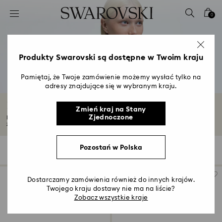
Lista kluczy dostępu
0
0 - Nagłówek
1 - Główna treść
2 - Stopka
Produkty Swarovski są dostępne w Twoim kraju
3 - Filtr
Pamiętaj, że Twoje zamówienie możemy wysłać tylko na
adresy znajdujące się w wybranym kraju.
4 - Wyniki wyszukiwania
Komplety biżuterii
Zmień kraj na Stany
Zjednoczone
Nasze komplety biżuterii, zawierające kolczyki, naszyjniki i bransoletki
zaprojektowane...
Czytaj więcej
Pozostań w Polska
Wyniki: 31
Filters
Sortuj wg
Filters
Sortuj
wg
Dostarczamy zamówienia również do innych krajów.
Twojego kraju dostawy nie ma na liście?
Zobacz wszystkie kraje