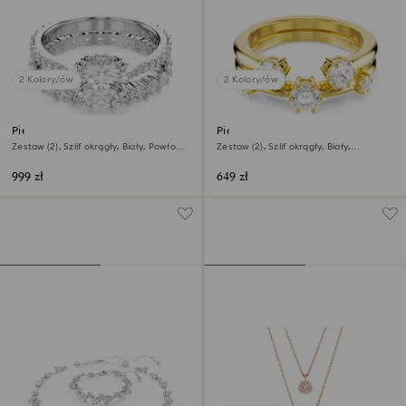
2 Kolory/ów
2 Kolory/ów
Pierścionek Stilla
Pierścionek Constella
Zestaw (2), Szlif okrągły, Biały, Powłoka
Zestaw (2), Szlif okrągły, Biały,
z rodu
Wykończenie z 18-karatowego złota
999 zł
649 zł