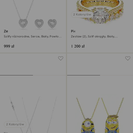
2 Kolory/ów
Zestaw Ariana Grande x
Pierścionek Stilla
Swarovski
Szlify różnorodne, Serce, Biały, Powłoka
Zestaw (2), Szlif okrągły, Biały,
z rodu
Wykończenie z 18-karatowego złota
999 zł
1 200 zł
2 Kolory/ów