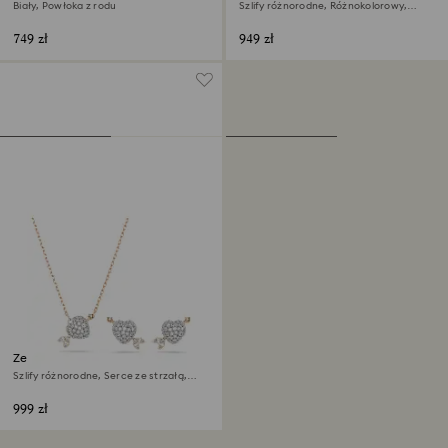
Swarovski
Biały, Powłoka z rodu
Szlify różnorodne, Różnokolorowy,
Powłoka z rodu
749 zł
949 zł
Zestaw Idyllia
Szlify różnorodne, Serce ze strzałą,
Biały, Wykończenie z 18-karatowego
różowego złota
999 zł