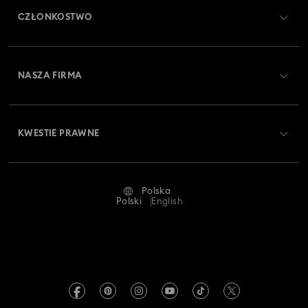
CZŁONKOSTWO
Stan zamówienia
Zarejestruj się
Saldo karty podarunkowej
NASZA FIRMA
Swarovski Club
Dostawa
O firmie Swarovski
Swarovski Crystal Society (SCS)
Zwroty i wymiana towaru
KWESTIE PRAWNE
Oferty pracy
Status naprawy
Warunki użytkowania
Alumni Community
Polska
Kontakt
Regulamin
Polski
English
Dla profesjonalistów
Tabele rozmiarów
Polityka prywatności
Mapa strony
Wyszukiwarka sklepów
Dane firmy
Swarovski Created Diamonds
Informacje dotyczące rozporządzenia REACH