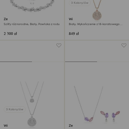
3 Kolory/ów
Zestaw Constella
Wisiorek warstwowy Sublima
Szlify różnorodne, Biały, Powłoka z rodu
Biały, Wykończenie z 18-karatowego
różowego złota
2 300 zł
849 zł
3 Kolory/ów
Wisiorek warstwowy Sublima
Zestaw Ariana Grande x