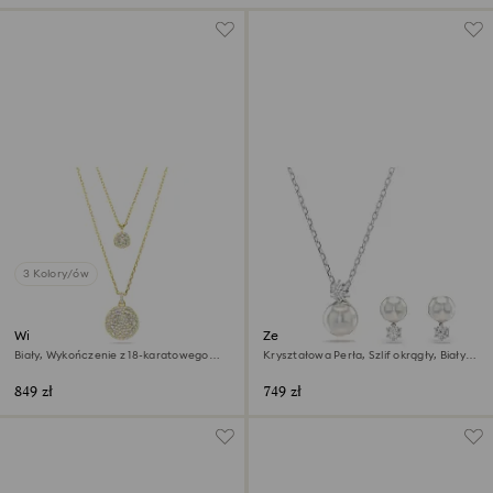
3 Kolory/ów
Wisiorek warstwowy Sublima
Zestaw Matrix
Biały, Wykończenie z 18-karatowego
Kryształowa Perła, Szlif okrągły, Biały,
złota
Powłoka z rodu
849 zł
749 zł