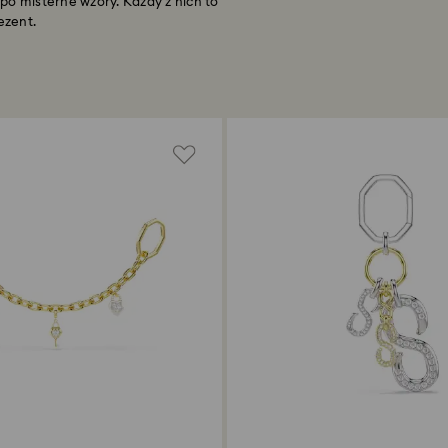
po misterne wzory. Każdy z nich to
ezent.