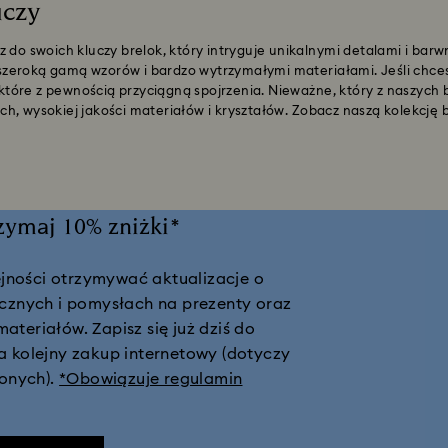
uczy
z do swoich kluczy brelok, który intryguje unikalnymi detalami i bar
ię szeroką gamą wzorów i bardzo wytrzymałymi materiałami. Jeśli ch
tóre z pewnością przyciągną spojrzenia. Nieważne, który z naszych 
h, wysokiej jakości materiałów i kryształów. Zobacz naszą kolekcję 
rzymaj 10% zniżki*
ejności otrzymywać aktualizacje o
tycznych i pomysłach na prezenty oraz
teriałów. Zapisz się już dziś do
na kolejny zakup internetowy (dotyczy
onych).
*Obowiązuje regulamin