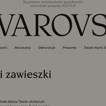
łka dla
Bezpłatna standardowa wysyłka dla
Bezpła
PLN
zamówień powyżej 420 PLN
za
garki
Akcesoria
Dekoracje
Prezenty
Świat marki 
i zawieszki
u doda blasku Twoim ulubionym