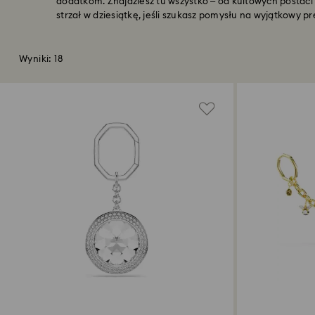
dodatkom. Znajdziesz tu wszystko – od kultowych postaci 
strzał w dziesiątkę, jeśli szukasz pomysłu na wyjątkowy pr
Wyniki: 18