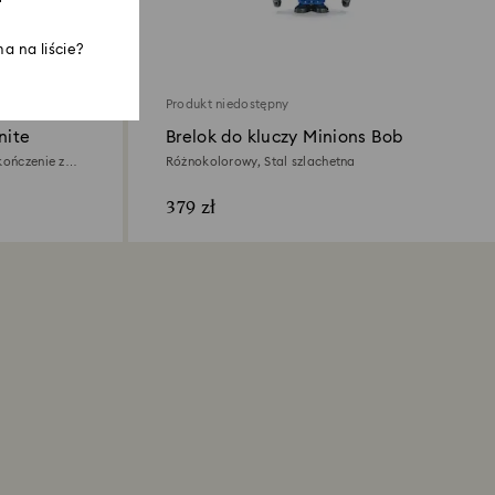
a na liście?
Produkt niedostępny
nite
Brelok do kluczy Minions Bob
kończenie z
Różnokolorowy, Stal szlachetna
379 zł