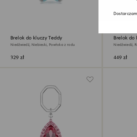
Dostarczamy
Brelok do kluczy Teddy
Brelok do 
Niedźwiedź, Niebieski, Powłoka z rodu
Niedźwiedź, R
329 zł
449 zł