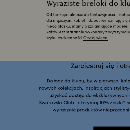
Wyraziste breloki do kl
Od funkcjonalności do fantazyjności – dołąc
dla mężczyzn, kobiet i dzieci, wyróżniają s
nieco blasku, mamy oszałamiające modele, k
każdy jest starannie wykonany z wytrzymałyc
szyku codzienności.
Czytaj więcej
Zarejestruj się i ot
Dołącz do klubu, by w pierwszej kol
nowych kolekcjach, inspiracjach stylis
uzyskać dostęp do ekskluzywnych ma
Swarovski Club i otrzymaj 10% zniżki* 
wyłącznie produktów nieprzeceni