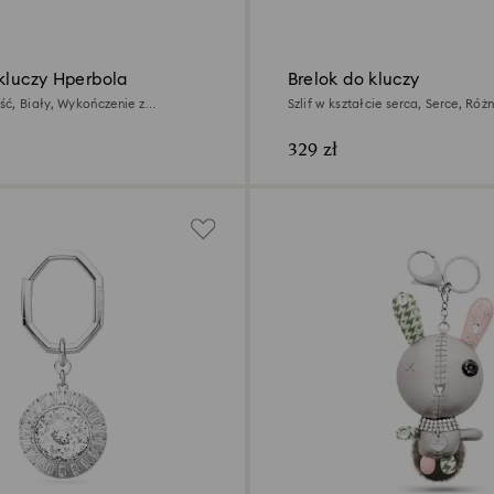
 kluczy Hperbola
Brelok do kluczy
ć, Biały, Wykończenie z
Szlif w kształcie serca, Serce, Ró
h metali
Powłoka z rodu
329 zł