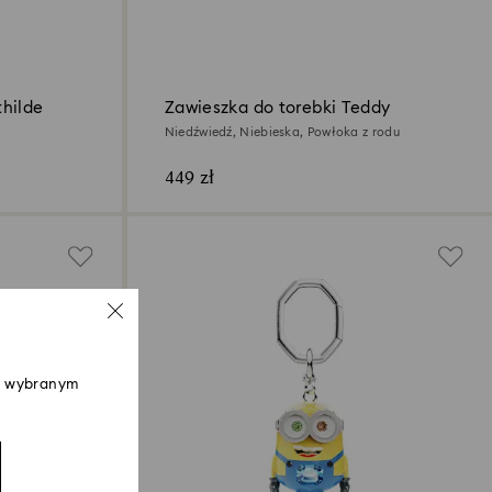
thilde
Zawieszka do torebki Teddy
Niedźwiedź, Niebieska, Powłoka z rodu
449 zł
 w wybranym