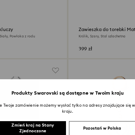
kluczy
Zawieszka do torebki Ma
 Biały, Powłoka z rodu
Królik, Szary, Stal szlachetna
399 zł
Produkty Swarovski są dostępne w Twoim kraju
że Twoje zamówienie możemy wysłać tylko na adresy znajdujące się
kraju.
Zmień kraj na Stany
Pozostań w Polska
Zjednoczone