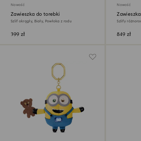
Nowość
Nowość
Zawieszka do torebki
Zawieszka
Szlif okrągły, Biały, Powłoka z rodu
Szlify różnor
złota
399 zł
849 zł