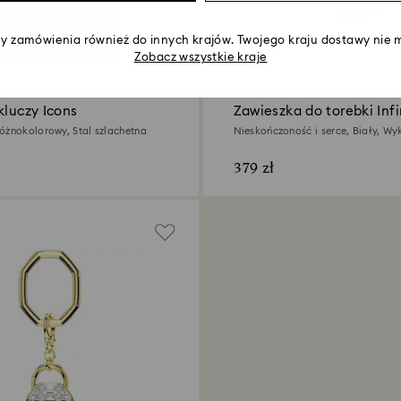
 zamówienia również do innych krajów. Twojego kraju dostawy nie m
Zobacz wszystkie kraje
kluczy Icons
Zawieszka do torebki Infi
óżnokolorowy, Stal szlachetna
Nieskończoność i serce, Biały, Wy
różnobarwnych metali
379 zł