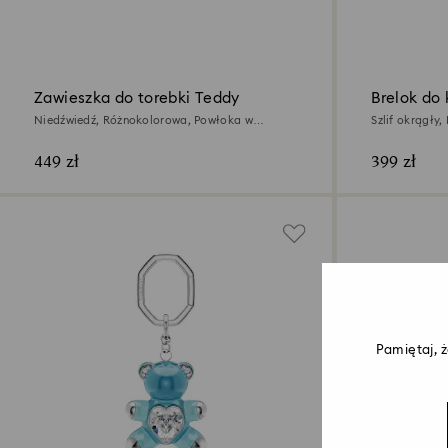
Zawieszka do torebki Teddy
Brelok do 
Niedźwiedź, Różnokolorowa, Powłoka w
Szlif okrągły,
odcieniu złota
449 zł
399 zł
Pamiętaj, 