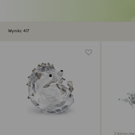
Wyniki: 417
2 Kolory/ów