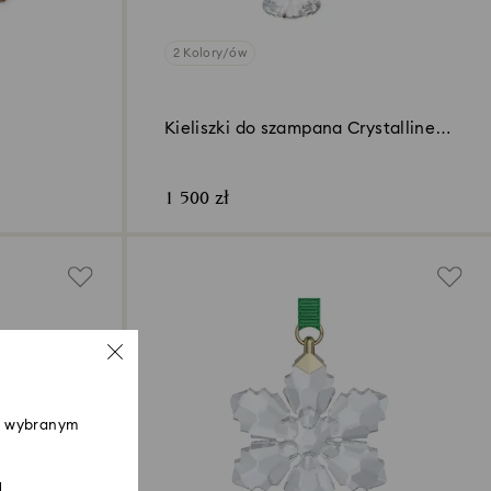
2 Kolory/ów
Kieliszki do szampana Crystalline
(2 szt.)
1 500 zł
 w wybranym