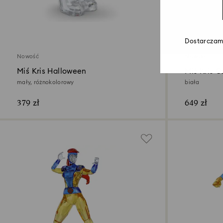
Dostarczamy
Nowość
Nowość
Miś Kris Halloween
Miś Kris 
mały, różnokolorowy
biała
379 zł
649 zł