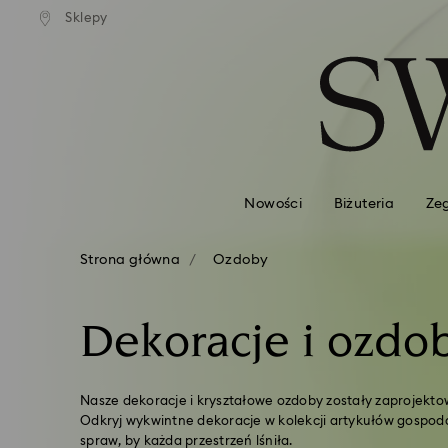
na standardowa wysyłka dla
Bezpłatna standardowa wysy
Sklepy
Lista kluczy dostępu
mówień powyżej 420 PLN
zamówień powyżej 420 
0 - Nagłówek
1 - Główna treść
2 - Stopka
3 - Filtr
4 - Wyniki wyszukiwania
Nowości
Biżuteria
Ze
Strona główna
Ozdoby
Dekoracje i ozdo
Nasze dekoracje i kryształowe ozdoby zostały zaprojekto
Odkryj wykwintne dekoracje w kolekcji artykułów gospo
spraw, by każda przestrzeń lśniła.