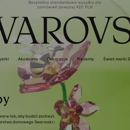
łka dla
Bezpłatna standardowa wysyłka dla
Bezpła
PLN
zamówień powyżej 420 PLN
za
garki
Akcesoria
Dekoracje
Prezenty
Świat marki 
by
wane tak, aby budzić zachwyt.
darstwa domowego Swarovski i