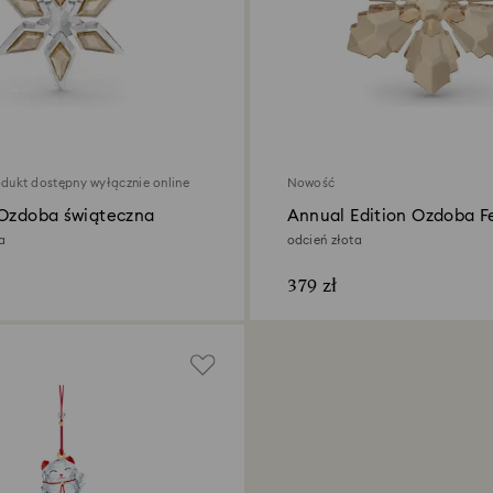
odukt dostępny wyłącznie online
Nowość
 Ozdoba świąteczna
Annual Edition Ozdoba F
2026
a
odcień złota
379 zł