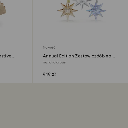
Nowość
estive
Annual Edition Zestaw ozdób na
jubileusz 35-lecia 2026
różnokolorowy
949 zł