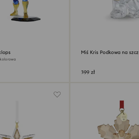
clops
Miś Kris Podkowa na szcz
okolorowa
399 zł