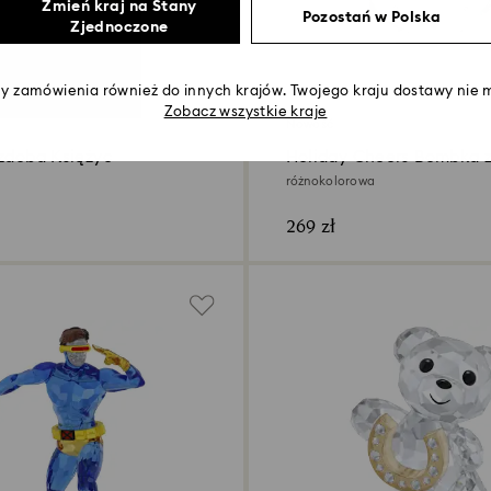
Zmień kraj na Stany
Pozostań w Polska
Zjednoczone
 zamówienia również do innych krajów. Twojego kraju dostawy nie m
Zobacz wszystkie kraje
Nowość
Ozdoba Księżyc
Holiday Cheers Bombka z
różnokolorowa
269 zł