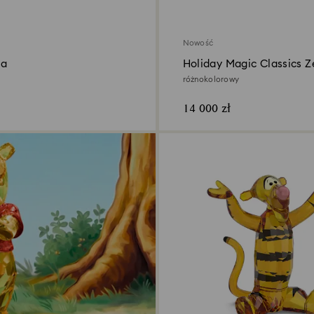
Nowość
ia
Holiday Magic Classics 
ozdób na choinkę
różnokolorowy
14 000 zł