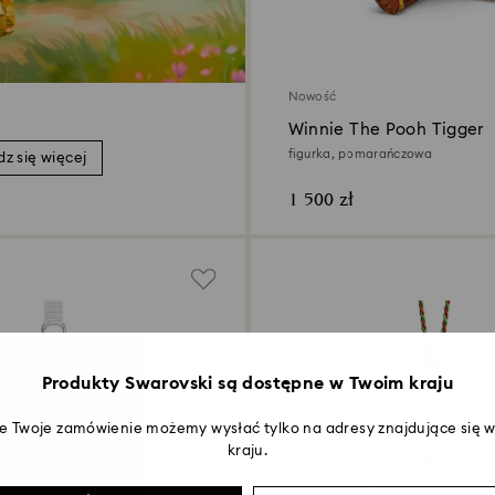
Nowość
Winnie The Pooh Tigger
figurka, pomarańczowa
z się więcej
1 500 zł
Produkty Swarovski są dostępne w Twoim kraju
że Twoje zamówienie możemy wysłać tylko na adresy znajdujące się
kraju.