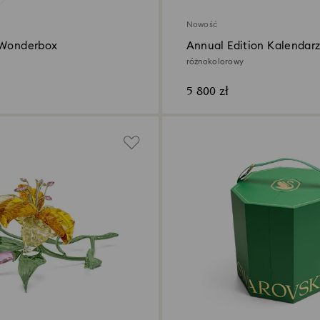
Nowość
 Wonderbox
Annual Edition Kalendar
adwentowy 2026
różnokolorowy
5 800 zł