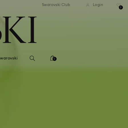
tna standardowa wysyłka dla
Bezpłatna standardowa wys
Swarovski Club
Login
mówień powyżej 420 PLN
zamówień powyżej 420 
0
Swarovski
0