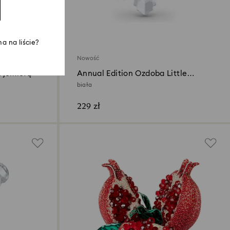
a na liście?
Nowość
 jemiołą
Annual Edition Ozdoba Little
Snowflake 2026
biała
229 zł