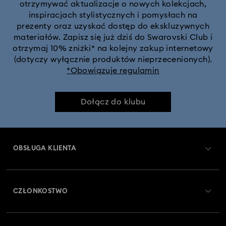
otrzymywać aktualizacje o nowych kolekcjach,
inspiracjach stylistycznych i pomysłach na
prezenty oraz uzyskać dostęp do ekskluzywnych
materiałów. Zapisz się już dziś do Swarovski Club i
otrzymaj 10% zniżki* na kolejny zakup internetowy
(dotyczy wyłącznie produktów nieprzecenionych).
*Obowiązuje regulamin
Dołącz do klubu
OBSŁUGA KLIENTA
Obsługa klienta — przegląd
CZŁONKOSTWO
Stan zamówienia
Zarejestruj się
Saldo karty podarunkowej