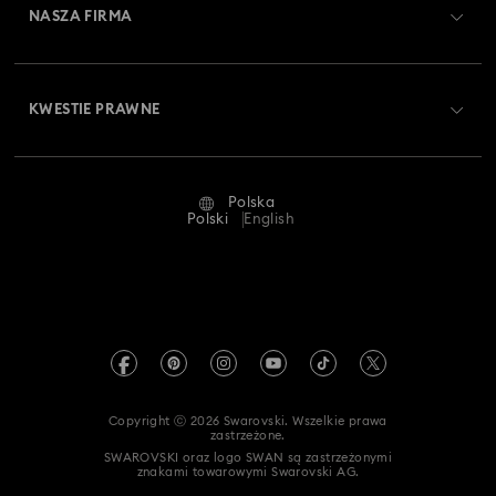
NASZA FIRMA
Swarovski Club
Dostawa
O firmie Swarovski
Swarovski Crystal Society (SCS)
Zwroty i wymiana towaru
KWESTIE PRAWNE
Oferty pracy
Status naprawy
Warunki użytkowania
Alumni Community
Polska
Kontakt
Regulamin
Polski
English
Dla profesjonalistów
Tabele rozmiarów
Polityka prywatności
Mapa strony
Wyszukiwarka sklepów
Dane firmy
Swarovski Created Diamonds
Informacje dotyczące rozporządzenia REACH
Kristallwelten
Copyright ⓒ 2026 Swarovski. Wszelkie prawa
Oświadczenie o dostępności
zastrzeżone.
Code of Conduct & Policies
SWAROVSKI oraz logo SWAN są zastrzeżonymi
znakami towarowymi Swarovski AG.
Oświadczenie dotyczące zgody na ochronę danych