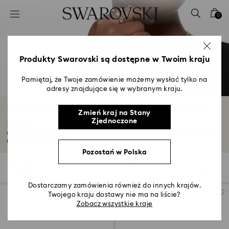
Lista kluczy dostępu
0
0 - Nagłówek
1 - Główna treść
2 - Stopka
Produkty Swarovski są dostępne w Twoim kraju
3 - Filtr
Pamiętaj, że Twoje zamówienie możemy wysłać tylko na
adresy znajdujące się w wybranym kraju.
4 - Wyniki wyszukiwania
Pierścionki do noszenia razem na jednym
Zmień kraj na Stany
palcu
Zjednoczone
Wyraź swoją indywidualność dzięki naszemu asortymentowi pierścionków do
noszenia...
Czytaj więcej
Pozostań w Polska
Wyniki: 6
Filters
Sortuj wg
Filters
Sortuj
wg
Dostarczamy zamówienia również do innych krajów.
Twojego kraju dostawy nie ma na liście?
Zobacz wszystkie kraje