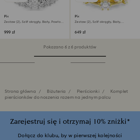
Pierścionek Stilla
Pierścionek Constella
Zestaw (2), Szlif okrągły, Biały, Powłoka
Zestaw (2), Szlif okrągły, Biały,
z rodu
Wykończenie z 18-karatowego złota
999 zł
649 zł
Pokazano 6 z 6 produktów
Strona główna
Biżuteria
Pierścionki
Komplet
pierścionków do noszenia razem na jednym palcu
Zarejestruj się i otrzymaj 10% zniżki*
Dołącz do klubu, by w pierwszej kolejności