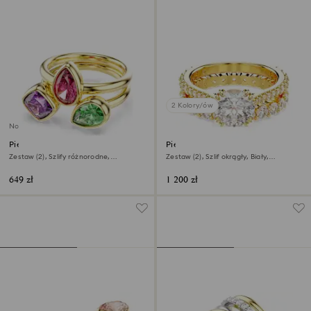
2 Kolory/ów
Nowość
Pierścionek koktajlowy Imber
Pierścionek Stilla
Zestaw (2), Szlify różnorodne,
Zestaw (2), Szlif okrągły, Biały,
Różnokolorowy, Wykończenie z 18-
Wykończenie z 18-karatowego złota
karatowego złota
649 zł
1 200 zł