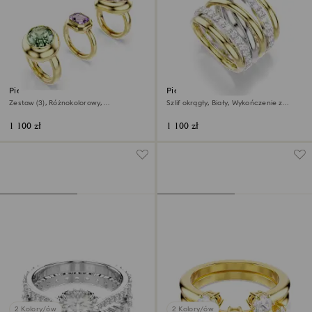
Pierścionek z motywem Gema
Pierścionek koktajlowy
Hyperbola
Zestaw (3), Różnokolorowy,
Szlif okrągły, Biały, Wykończenie z
Wykończenie z 18-karatowego złota
różnobarwnych metali
1 100 zł
1 100 zł
2 Kolory/ów
2 Kolory/ów