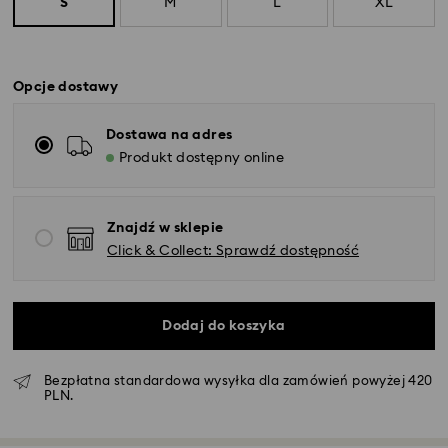
S
M
L
XL
Opcje dostawy
Dostawa na adres
Produkt dostępny online
Znajdź w sklepie
Click & Collect: Sprawdź dostępność
Dodaj do koszyka
Bezpłatna standardowa wysyłka dla zamówień powyżej 420
PLN.
Standardowy dostawy - GLS