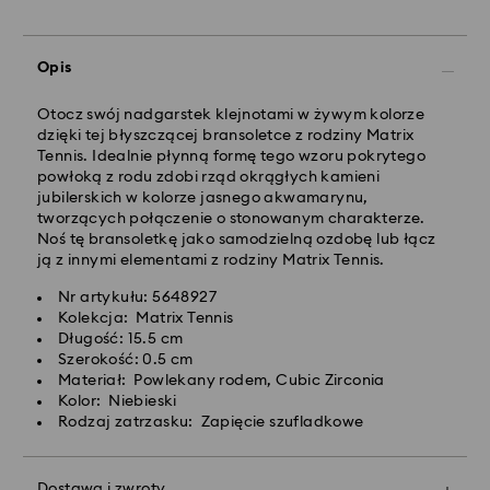
Zamówienia złożone of poniedziałku do piątku do
godziny 10:00 czasu CET zostaną przetworzone i
wysłane tego samego dnia.
Opis
Standardowy czas dostawy: 3 dni robocze po
przetworzeniu i wysyłce
Koszt dostawy standardowej: 25 PLN
Otocz swój nadgarstek klejnotami w żywym kolorze
Bezpłatna standardowa wysyłka dla zamówień
dzięki tej błyszczącej bransoletce z rodziny Matrix
powyżej 420 PLN
Tennis. Idealnie płynną formę tego wzoru pokrytego
powłoką z rodu zdobi rząd okrągłych kamieni
jubilerskich w kolorze jasnego akwamarynu,
Dostawy ekspresowej -
FedEx
tworzących połączenie o stonowanym charakterze.
Noś tę bransoletkę jako samodzielną ozdobę lub łącz
ją z innymi elementami z rodziny Matrix Tennis.
Zamówienia złożone of poniedziałku do piątku do
godziny 14:30 czasu CET zostaną przetworzone i
Nr artykułu: 5648927
wysłane tego samego dnia.
Kolekcja: Matrix Tennis
Czas dostawy ekspresowej: 1-2 dni robocze po
Długość: 15.5 cm
przetworzeniu i wysyłce
Szerokość: 0.5 cm
Koszt dostawy ekspresowej: 90 PLN
Materiał: Powlekany rodem, Cubic Zirconia
Kolor: Niebieski
Rodzaj zatrzasku: Zapięcie szufladkowe
Firma Swarovski nie oferuje dostaw do skrytek
pocztowych ani na adresy poczty polowej. Produkty
pozostają własnością firmy Swarovski do momentu
Dostawa i zwroty