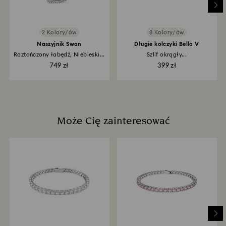
wybranej podczas składania zamówienia, a
przetworzenie zwrotu może zająć 3–7 dni roboczych.
Cały proces zwrotu towaru i zwrotu pieniędzy może
2 Kolory/ów
8 Kolory/ów
zająć do 3–4 tygodni od daty wysłania przesyłki.
Naszyjnik Swan
Długie kolczyki Bella V
Roztańczony łabędź, Niebieski...
Szlif okrągły...
749 zł
399 zł
Może Cię zainteresować