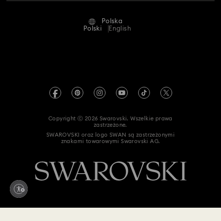
Status naprawy
Warunki użytkowania
Alumni Community
Polska
Kontakt
Regulamin
Polski
English
Dla profesjonalistów
Tabele rozmiarów
Polityka prywatności
Mapa strony
Wyszukiwarka sklepów
Dane firmy
Swarovski Created Diamonds
Informacje dotyczące rozporządzenia REACH
Kristallwelten
Copyright ⓒ 2026 Swarovski. Wszelkie prawa
Oświadczenie o dostępności
zastrzeżone.
Code of Conduct & Policies
SWAROVSKI oraz logo SWAN są zastrzeżonymi
znakami towarowymi Swarovski AG.
Oświadczenie dotyczące zgody na ochronę danych
Odstąp od umowy tutaj