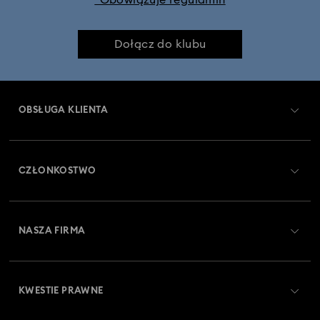
*Obowiązuje regulamin
Dołącz do klubu
OBSŁUGA KLIENTA
Obsługa klienta — przegląd
CZŁONKOSTWO
Stan zamówienia
Zarejestruj się
Saldo karty podarunkowej
NASZA FIRMA
Swarovski Club
Dostawa
O firmie Swarovski
Swarovski Crystal Society (SCS)
Zwroty i wymiana towaru
KWESTIE PRAWNE
Oferty pracy