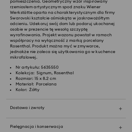
przetworzeniu i wysyłce
pomieszczenia. Geometryczny wzór inspirowany
Koszt dostawy standardowej: 25 PLN
rzemiosłem artystycznym spod znaku Wiener
Bezpłatna standardowa wysyłka dla zamówień
Werkstätte oparto na charakterystycznym dla firmy
powyżej 420 PLN
Swarovski kształcie ośmiokąta w jaskrawożółtym
odcieniu. Udekoruj swój dom lub podaruj ukochanej
osobie w prezencie tę wesołą szczyptę
Dostawy ekspresowej -
FedEx
wyrafinowania. Projekt wazonu powstał w ramach
współpracy na wyłączność z marką porcelany
Rosenthal. Produkt można myć w zmywarce,
Zamówienia złożone of poniedziałku do piątku do
jednakże nie zaleca się użytkowania go w kuchence
godziny 14:30 czasu CET zostaną przetworzone i
mikrofalowej.
wysłane tego samego dnia.
Czas dostawy ekspresowej: 1-2 dni robocze po
Nr artykułu: 5635550
przetworzeniu i wysyłce
Kolekcja: Signum, Rosenthal
Koszt dostawy ekspresowej: 90 PLN
Rozmiar: 15 x 8.2 cm
Materiał: Porcelana
Kolor: Żółty
Firma Swarovski nie oferuje dostaw do skrytek
pocztowych ani na adresy poczty polowej. Produkty
pozostają własnością firmy Swarovski do momentu
Dostawa i zwroty
otrzymania ostatecznej płatności.
Spraw, by Twój podarunek stał się jeszcze bardziej
wyjątkowy dzięki markowej torbie premium i
kolorowej kokardzie. Możesz też dodać do niego
W przypadku zakupu produktów Crystal Myriad,
Pielęgnacja i konserwacja
spersonalizowaną wiadomość.
Licensed-in i Creators Lab, prosimy pamiętać, że