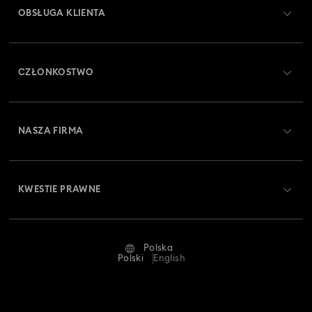
OBSŁUGA KLIENTA
Obsługa klienta — przegląd
CZŁONKOSTWO
Stan zamówienia
Zarejestruj się
Saldo karty podarunkowej
NASZA FIRMA
Swarovski Club
Dostawa
O firmie Swarovski
Swarovski Crystal Society (SCS)
Zwroty i wymiana towaru
KWESTIE PRAWNE
Oferty pracy
Status naprawy
Warunki użytkowania
Alumni Community
Polska
Kontakt
Regulamin
Polski
English
Dla profesjonalistów
Tabele rozmiarów
Polityka prywatności
Mapa strony