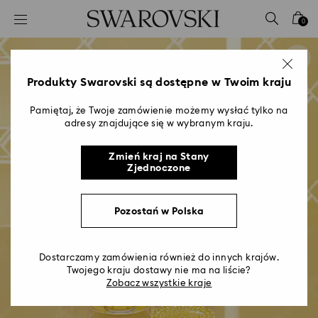
Lista kluczy dostępu
0
0 - Nagłówek
1 - Główna treść
2 - Stopka
Produkty Swarovski są dostępne w Twoim kraju
Pamiętaj, że Twoje zamówienie możemy wysłać tylko na
adresy znajdujące się w wybranym kraju.
Zmień kraj na Stany
Zjednoczone
Pozostań w Polska
Dostarczamy zamówienia również do innych krajów.
Twojego kraju dostawy nie ma na liście?
Zobacz wszystkie kraje