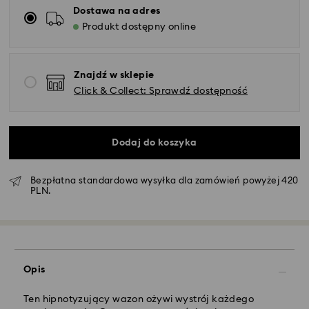
Dostawa na adres
Produkt dostępny online
Znajdź w sklepie
Click & Collect: Sprawdź dostępność
Dodaj do koszyka
Bezpłatna standardowa wysyłka dla zamówień powyżej 420
PLN.
Standardowy dostawy - GLS
Zamówienia złożone of poniedziałku do piątku do
Opis
godziny 10:00 czasu CET zostaną przetworzone i
wysłane tego samego dnia.
Standardowy czas dostawy: 3 dni robocze po
Ten hipnotyzujący wazon ożywi wystrój każdego