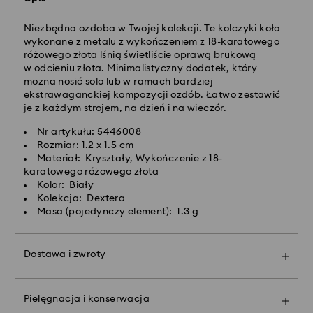
przetworzeniu i wysyłce
Koszt dostawy standardowej: 25 PLN
Bezpłatna standardowa wysyłka dla zamówień
Niezbędna ozdoba w Twojej kolekcji. Te kolczyki koła
powyżej 420 PLN
wykonane z metalu z wykończeniem z 18-karatowego
różowego złota lśnią świetliście oprawą brukową
w odcieniu złota. Minimalistyczny dodatek, który
Dostawy ekspresowej -
FedEx
można nosić solo lub w ramach bardziej
ekstrawaganckiej kompozycji ozdób. Łatwo zestawić
je z każdym strojem, na dzień i na wieczór.
Zamówienia złożone of poniedziałku do piątku do
godziny 14:30 czasu CET zostaną przetworzone i
Nr artykułu: 5446008
wysłane tego samego dnia.
Rozmiar: 1.2 x 1.5 cm
Czas dostawy ekspresowej: 1-2 dni robocze po
Materiał: Kryształy, Wykończenie z 18-
przetworzeniu i wysyłce
karatowego różowego złota
Koszt dostawy ekspresowej: 90 PLN
Kolor: Biały
Kolekcja: Dextera
Masa (pojedynczy element): 1.3 g
Firma Swarovski nie oferuje dostaw do skrytek
pocztowych ani na adresy poczty polowej. Produkty
pozostają własnością firmy Swarovski do momentu
Dostawa i zwroty
otrzymania ostatecznej płatności.
Spraw, by Twój podarunek stał się jeszcze bardziej
wyjątkowy dzięki markowej torbie premium i
kolorowej kokardzie. Możesz też dodać do niego
W przypadku zakupu produktów Crystal Myriad,
Pielęgnacja i konserwacja
spersonalizowaną wiadomość.
Licensed-in i Creators Lab, prosimy pamiętać, że