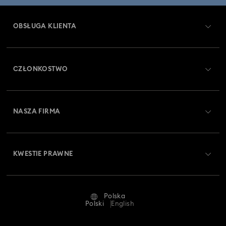
OBSŁUGA KLIENTA
Obsługa klienta — przegląd
CZŁONKOSTWO
Stan zamówienia
Zarejestruj się
Saldo karty podarunkowej
NASZA FIRMA
Swarovski Club
Dostawa
O firmie Swarovski
Swarovski Crystal Society (SCS)
Zwroty i wymiana towaru
KWESTIE PRAWNE
Oferty pracy
Status naprawy
Warunki użytkowania
Alumni Community
Polska
Kontakt
Regulamin
Polski
English
Dla profesjonalistów
Tabele rozmiarów