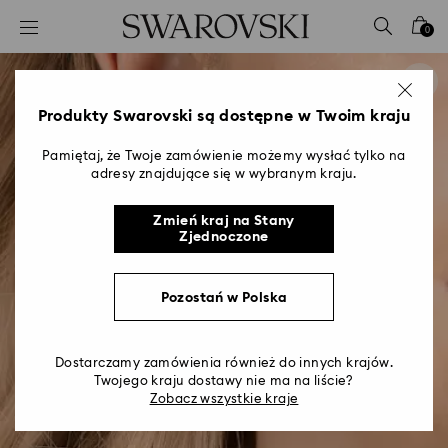
Lista kluczy dostępu
0
0 - Nagłówek
1 - Główna treść
2 - Stopka
Produkty Swarovski są dostępne w Twoim kraju
Pamiętaj, że Twoje zamówienie możemy wysłać tylko na
adresy znajdujące się w wybranym kraju.
Zmień kraj na Stany
Zjednoczone
Pozostań w Polska
Dostarczamy zamówienia również do innych krajów.
Twojego kraju dostawy nie ma na liście?
Zobacz wszystkie kraje