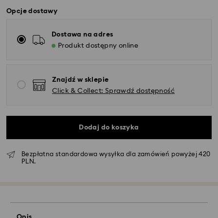
Opcje dostawy
Dostawa na adres
Produkt dostępny online
Znajdź w sklepie
Click & Collect: Sprawdź dostępność
Dodaj do koszyka
Bezpłatna standardowa wysyłka dla zamówień powyżej 420
Standardowy dostawy - GLS
PLN.
Zamówienia złożone of poniedziałku do piątku do
godziny 10:00 czasu CET zostaną przetworzone i
wysłane tego samego dnia.
Standardowy czas dostawy: 3 dni robocze po
Opis