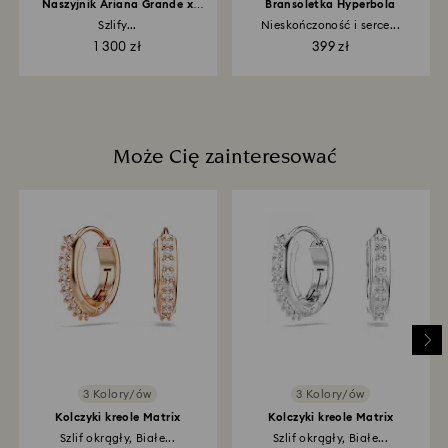
Naszyjnik Ariana Grande x
Bransoletka Hyperbola
Swarovski
Szlify...
Nieskończoność i serce...
1 300 zł
399 zł
Może Cię zainteresować
3 Kolory/ów
3 Kolory/ów
Kolczyki kreole Matrix
Kolczyki kreole Matrix
Szlif okrągły, Białe...
Szlif okrągły, Białe...