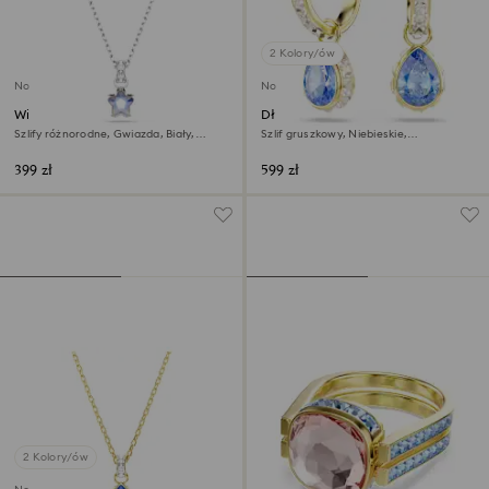
2 Kolory/ów
Nowość
Nowość
Wisiorek Chroma
Długie kolczyki Chroma
Szlify różnorodne, Gwiazda, Biały,
Szlif gruszkowy, Niebieskie,
Powłoka z rodu
Wykończenie z 18-karatowego złota
399 zł
599 zł
2 Kolory/ów