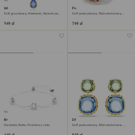
Nowość
Wisiorek Chroma
Pierścionek Chroma
Szlif gruszkowy, Niebieski, Wykończenie
Szlif poduszkowy, Różnokolorowy,
z 18-karatowego złota
Wykończenie z 18-karatowego złota
549 zł
749 zł
Nowość
Bransoletka Chroma
Długie kolczyki Chroma
Gwiazda, Biała, Powłoka z rodu
Szlif poduszkowy, Różnokolorowe,
Wykończenie z 18-karatowego złota