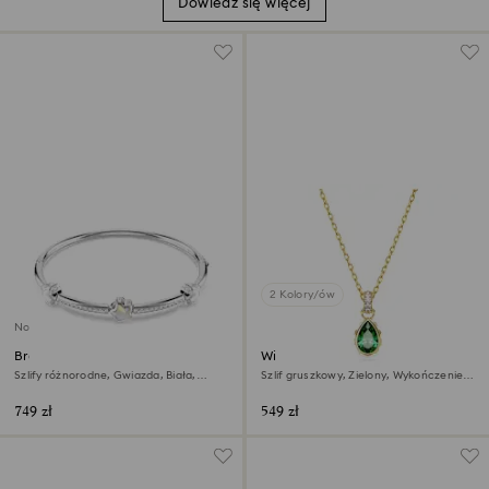
Dowiedz się więcej
2 Kolory/ów
Nowość
Bransoletka typu bangle
Wisiorek Chroma
Chroma
Szlify różnorodne, Gwiazda, Biała,
Szlif gruszkowy, Zielony, Wykończenie z
Powłoka z rodu
18-karatowego złota
749 zł
549 zł