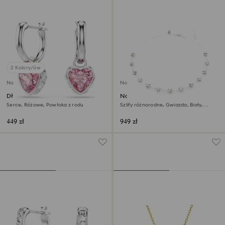
2 Kolory/ów
Nowość
Nowość
Długie kolczyki Chroma
Naszyjnik Chroma
Serce, Różowe, Powłoka z rodu
Szlify różnorodne, Gwiazda, Biały,
Powłoka z rodu
449 zł
949 zł