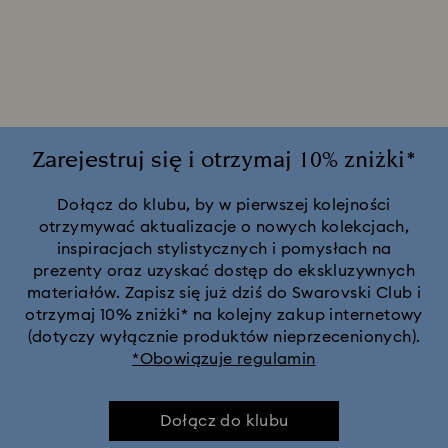
Figurki i dekoracje Minecraft
Figurki i ozdoby z kolekcji Wicked
Kolekcja Alicja w Krainie Czarów
Zarejestruj się i otrzymaj 10% zniżki*
Kolekcja Ariany Grande x Swarovski
Kolekcja Constella
Dołącz do klubu, by w pierwszej kolejności
otrzymywać aktualizacje o nowych kolekcjach,
inspiracjach stylistycznych i pomysłach na
Kolekcja Curiosa
Kolekcja Dextera
Kolekcja Dulcis
prezenty oraz uzyskać dostęp do ekskluzywnych
materiałów. Zapisz się już dziś do Swarovski Club i
Kolekcja Florere
Kolekcja Gema
otrzymaj 10% zniżki* na kolejny zakup internetowy
(dotyczy wyłącznie produktów nieprzecenionych).
*Obowiązuje regulamin
Kolekcja Harmonia
Kolekcja Holiday Cheers
Kolekcja Holiday Magic
Kolekcja Hyperbola
Dołącz do klubu