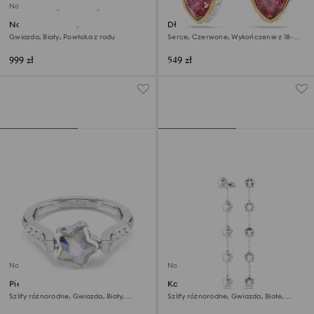
Nowość
Naszyjnik sautoir Chroma
Długie kolczyki Chroma
Gwiazda, Biały, Powłoka z rodu
Serce, Czerwone, Wykończenie z 18-
karatowego złota
999 zł
549 zł
Nowość
Nowość
Pierścionek Chroma
Kolczyki Chroma
Szlify różnorodne, Gwiazda, Biały,
Szlify różnorodne, Gwiazda, Białe,
Powłoka z rodu
Powłoka z rodu