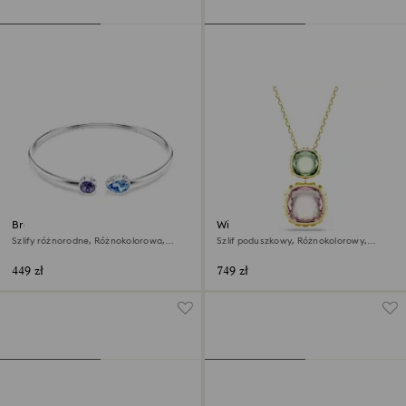
Bransoletka typu bangle
Wisiorek Chroma
Chroma
Szlify różnorodne, Różnokolorowa,
Szlif poduszkowy, Różnokolorowy,
Powłoka z rodu
Wykończenie z 18-karatowego złota
449 zł
749 zł