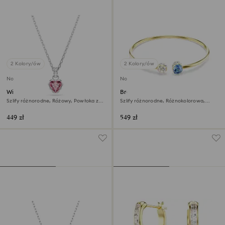
2 Kolory/ów
2 Kolory/ów
Nowość
Nowość
Wisiorek Chroma
Bransoletka typu bangle
Chroma
Szlify różnorodne, Różowy, Powłoka z
Szlify różnorodne, Różnokolorowa,
rodu
Wykończenie z 18-karatowego złota
449 zł
549 zł