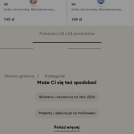
Wisiorek Chroma
Wisiorek Chroma
Szlify różnorodne, Różnokolorowy,
Szlify różnorodne, Różnokolorowy,
Wykończenie z 18-karatowego złota
Powłoka z rodu
549 zł
449 zł
Pokazano 26 z 26 produktów
Strona główna
Kategorie
Może Ci się też spodobać
Biżuteria i akcesoria na lato 2026
Prezenty i dekoracje na Halloween
Pokaż więcej
Biżuteria i figurki Minionków
Disney Classics kolekcja