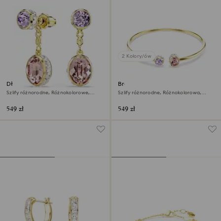
2 Kolory/ów
Długie kolczyki Chroma
Bransoletka typu bangle
Chroma
Szlify różnorodne, Różnokolorowe,
Szlify różnorodne, Różnokolorowa,
Wykończenie z 18-karatowego złota
Wykończenie z 18-karatowego złota
549 zł
549 zł