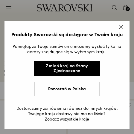
Lista kluczy dostępu
0
0 - Nagłówek
1 - Główna treść
2 - Stopka
Produkty Swarovski są dostępne w Twoim kraju
3 - Filtr
Pamiętaj, że Twoje zamówienie możemy wysłać tylko na
adresy znajdujące się w wybranym kraju.
4 - Wyniki wyszukiwania
Kolekcja Chroma
Zmień kraj na Stany
Zjednoczone
Dodaj odrobinę koloru i bezbłędnego wyczucia każdej stylizacji z kolekcją
Chroma...
Czytaj więcej
Pozostań w Polska
Wyniki: 26
Filters
Sortuj wg
Filters
Sortuj
wg
Dostarczamy zamówienia również do innych krajów.
Twojego kraju dostawy nie ma na liście?
Zobacz wszystkie kraje