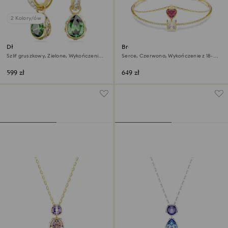
2 Kolory/ów
Długie kolczyki Chroma
Bransoletka typu bangle
Chroma
Szlif gruszkowy, Zielone, Wykończenie z
Serce, Czerwona, Wykończenie z 18-
18-karatowego złota
karatowego złota
599 zł
649 zł