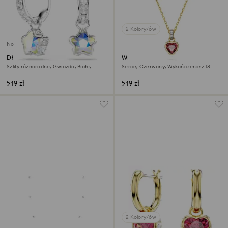
2 Kolory/ów
Nowość
Długie kolczyki Chroma
Wisiorek Chroma
Szlify różnorodne, Gwiazda, Białe,
Serce, Czerwony, Wykończenie z 18-
Powłoka z rodu
karatowego złota
549 zł
549 zł
2 Kolory/ów