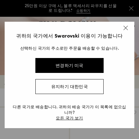
25만원 이상 구매 시, 블루 액세서리 파우치를 선물
로 드립니다.*
쇼핑하기
25만원 이상 구매 시, 블루 액세서리 파우치를 선물
Accesskeys list
0
로 드립니다.*
쇼핑하기
0 - Header
귀하의 국가에서 Swarovski 이용이 가능합니다
25만원 이상 구매 시, 블루 액세서리 파우치를 선물
1 - Main content
로 드립니다.*
쇼핑하기
선택하신 국가의 주소로만 주문을 배송할 수 있습니다.
2 - Footer
3 - Filter
변경하기 미국
4 - Search results
Matrix Pearl Bangle 워치 컬렉션
유지하기 대한민국
3 결과
필터
정렬
필
정
터
렬
다른 국가로 배송합니다. 귀하의 배송 국가가 이 목록에 없으십
니까?
모든 국가 보기