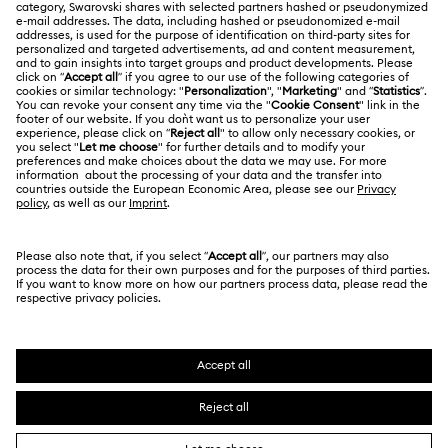
유행을 타지 않는 시계
주얼리 & 팔찌 시계
사이즈 참조
개인정보 보호
사이트 맵
크로노그래프 시계
크리스털 시계
매장 검색
쿠키 동의
Swarovski Created Diamonds
예약하기
회사 정보
Kristallwelten
REACH 정보
Code of Conduct & Policies
㈜ 스와로브스키코리아 | CEO 신은정 서울시 강남구 도
산대로 456 (청담동 백영빌딩 10-12층) 06062 | 사업자등
정보보호 동의서
록번호
211-86-96219
| 통신판매업신고번호 2013-서울강
남-01540 | 호스팅 서비스 제공자: Swarovski Crystal
Online AG, Daniel Swarovski Corporation AG and D.
Swarovski & Co 및 Swarovski AG | 대표번호 1661-
9060 | 고객센터 1522-9065 | 온라인 구매고객상담
kr.shophelp@swarovski.com | 고객님이 현금 결제한 금
액에 대해, 스와로브스키에서 가입한 KG 이니시스 구매안
전 서비스를 통해 안전 거래를 보장받을 수 있습니다.
SWAROVSKI 및 SWAN 로고는 Swarovski AG의 등록상
표입니다.