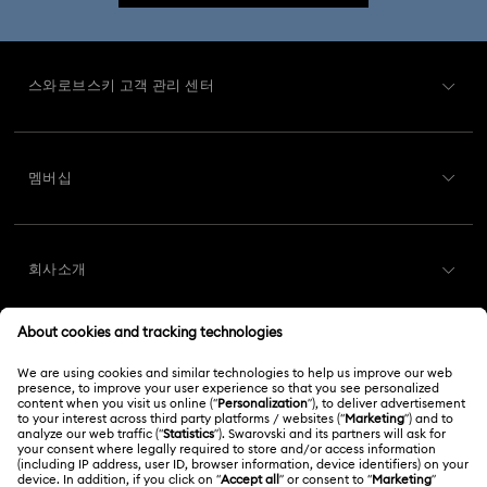
Matrix Tennis 워치
Matrix 워치 컬렉션
Millenia에서 영감을 받은 시계 컬렉션
Octea Chrono 컬렉션
스와로브스키 고객 관리 센터
Sublima 뱅글 시계
Sublima 시계
고객 서비스 개요
멤버십
주문 상태
덱스테라 뱅글 컬렉션
일루미나 컬렉션
11주년 기념 선물
회원가입
기프트 카드 잔액
1주년 기념 선물
가죽 스트랩 시계
골드 톤 도금 시계
회사소개
Swarovski Club
배송
로즈골드 톤 워치
샴페인 골드 플래팅 워치
Swarovski 소개
Swarovski Crystal Society (SCS)
반품 및 교환
법적고지
스테인리스 스틸 워치
남성용 시계
채용 정보
온라인 수선 문의
저작권
Alumni Community
메탈 브레이슬릿 워치
스위스 시계
대한민국
문의
이용약관
한국어
English
프로페셔널