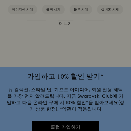
베이지색 시계
블랙 시계
블루 시계
실버톤 시계
더 보기
초록색 시계
핑크 시계
화이트 시계
Attract 시계 컬렉션
Cosmopolitan 컬렉션
Crystal Rock Oval 컬렉션
Crystalline Aura 시계 컬렉션
Crystalline 뱅글 시계 컬렉션
Dextera Octagon 컬렉션
가입하고 10% 할인 받기*
Imber Oval 컬렉션
Imber 워치 컬렉션
뉴 컬렉션, 스타일 팁, 기프트 아이디어, 회원 전용 혜택
을 가장 먼저 알려드립니다. 지금 Swarovski Club에 가
입하고 다음 온라인 구매 시 10% 할인*을 받아보세요(정
Imber 크리스털 워치 컬렉션
Matrix Bangle 컬렉션
가 상품 한정).
*약관이 적용됩니다
Matrix Octagon 컬렉션
Matrix Tennis Chrono 시계 컬렉션
클럽 가입하기