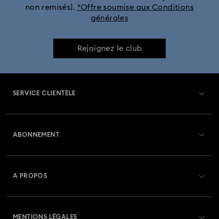
non remisés).
*Offre soumise aux Conditions
générales
Rejoignez le club
SERVICE CLIENTÈLE
Aperçu du service clientèle
ABONNEMENT
État de la commande
Créer un compte
Solde de la carte cadeau
A PROPOS
Swarovski Club
Livraisons
À propos de Swarovski
Swarovski Crystal Society (SCS)
Retours et échanges
MENTIONS LÉGALES