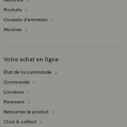
Garantie
produit dans son emballage d’origine à un
revendeur Swarovski agréé.
Produits
Le service de réparation est également
disponible pour les produits Swarovski qui ont
Conseils d’entretien
été achetés à l’étranger.
Montres
Votre achat en ligne
État de la commande
Commande
Livraison
Paiement
Retourner le produit
Click & collect