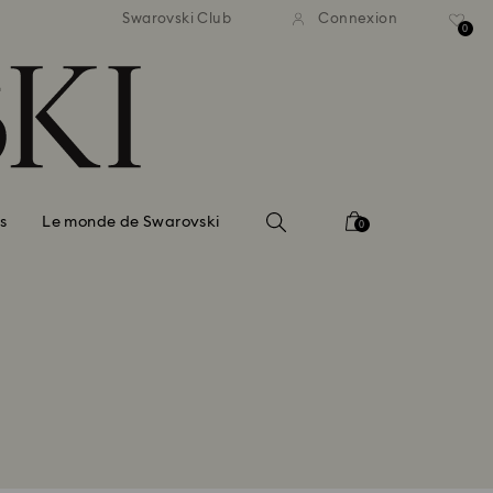
ison standard gratuite pour
Livraison standard gratuit
Swarovski Club
Connexion
mmande supérieure à 99 EUR
une commande supérieure à
0
s
Le monde de Swarovski
0