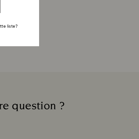
te liste?
re question ?