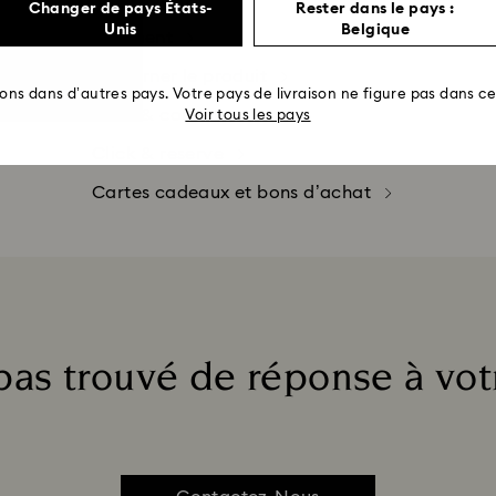
Changer de pays États-
Rester dans le pays :
Unis
Belgique
Paiement
Retourner le produit
rons dans d’autres pays. Votre pays de livraison ne figure pas dans cet
Click & collect
Voir tous les pays
Click & reserve
Cartes cadeaux et bons d’achat
pas trouvé de réponse à vot