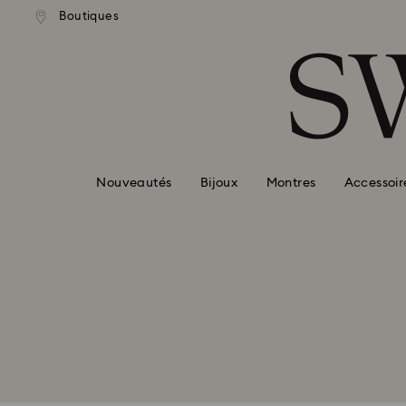
ison standard gratuite pour
Livraison standard gratuit
Boutiques
Accesskeys list
mmande supérieure à 99 EUR
une commande supérieure à
0 - Header
1 - Main content
2 - Footer
Nouveautés
Bijoux
Montres
Accessoir