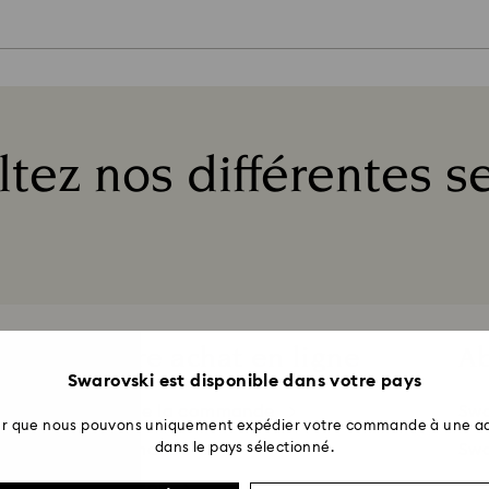
nuelle. Ce type de produit personnalisé ne peut être ni rep
 remplacement et de réparation des produits standard doi
alement fabriqués pour cadeaux d’entreprise. Pour de plu
rise.
tez nos différentes s
Title:
Votre achat en ligne
A
Swarovski est disponible dans votre pays
État de la commande
Swa
ter que nous pouvons uniquement expédier votre commande à une ad
Commande
dans le pays sélectionné.
Swa
Livraison