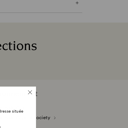
ris ni échangé. En cas d’articles
t être suivi. Swarovski produit
s amples informations, veuillez
ections
bonnement
rovski Club
resse située
rovski Crystal Society