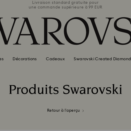
e pour
Livraison standard gratuite pour
Livra
 99 EUR
une commande supérieure à 99 EUR
une co
es
Décorations
Cadeaux
Swarovski Created Diamond
Produits Swarovski
Title:
Retour à l’aperçu