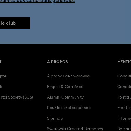
soumise aux Conditions générales
 le club
T
A PROPOS
MENTI
pte
À propos de Swarovski
Conditi
ub
Emploi & Carrières
Condit
stal Society (SCS)
Alumni Community
Politiq
Pour les professionnels
Mentio
Sitemap
Inform
Swarovski Created Diamonds
Déclara