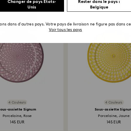
Changer de pays États-
Rester dans le pays :
Vous aimerez peut-être aussi
Unis
Belgique
rons dans d’autres pays. Votre pays de livraison ne figure pas dans cet
Voir tous les pays
4 Couleurs
4 Couleurs
ous-assiette Signum
Sous-assiette Sign
Porcelaine, Rose
Porcelaine, Jaune
145 EUR
145 EUR