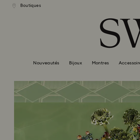
ison standard gratuite pour
Livraison standard gratuit
Boutiques
Accesskeys list
mmande supérieure à 99 EUR
une commande supérieure à
0 - Header
1 - Main content
2 - Footer
Nouveautés
Bijoux
Montres
Accessoir