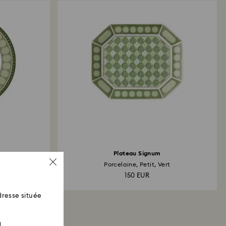
de la date d’envoi.
num
Plateau Signum
Porcelaine, Petit, Vert
150 EUR
resse située