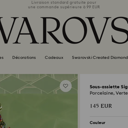
e pour
Livraison standard gratuite pour
Livra
 99 EUR
une commande supérieure à 99 EUR
une co
es
Décorations
Cadeaux
Swarovski Created Diamond
Sous-assiette Si
Porcelaine, Verte
145 EUR
Couleur