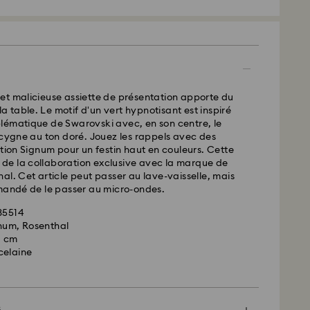
d - GLS
ssées du lundi au vendredi avant 10:00 HEC
 expédiées le jour ouvrable même
 standard: 2 jour ouvrable après traitement et
et malicieuse assiette de présentation apporte du
 standard: EUR 6.95
 la table. Le motif d'un vert hypnotisant est inspiré
 offerte à partir de : EUR 99
lématique de Swarovski avec, en son centre, le
 cygne au ton doré. Jouez les rappels avec des
ction Signum pour un festin haut en couleurs. Cette
- FedEx
ie de la collaboration exclusive avec la marque de
al. Cet article peut passer au lave-vaisselle, mais
mmandé de le passer au micro-ondes.
635514
gnum, Rosenthal
.1 cm
celaine
arovski n’est pas en mesure d’effectuer des
s boîtes postales ou les adresses APO/FPO. Les
 la propriété de Swarovski jusqu’à réception du
s