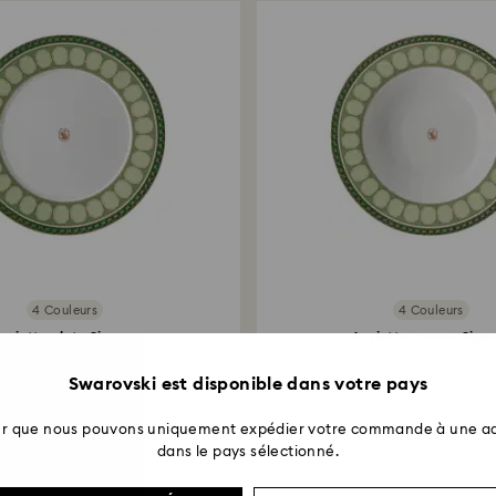
semaines à partir 
4 Couleurs
4 Couleurs
ssiette plate Signum
Assiette creuse Sig
Porcelaine, Verte
Porcelaine, Verte
Swarovski est disponible dans votre pays
65 EUR
75 EUR
ter que nous pouvons uniquement expédier votre commande à une ad
dans le pays sélectionné.