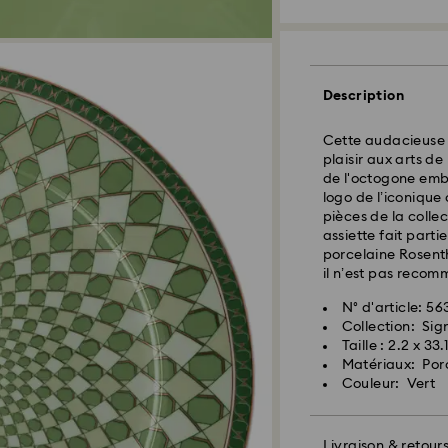
Livraison standar
Les commandes pa
seront traitées et
Description
Délai de livraison
expédition
Cette audacieuse 
Frais de livraison
plaisir aux arts de
Livraison standard
de l'octogone emb
logo de l’iconique
pièces de la colle
Livraison express 
assiette fait part
porcelaine Rosenth
il n’est pas reco
N° d'article: 5
Collection: Si
Taille : 2.2 x 33
Matériaux: Por
Couleur: Vert
Pour l’instant, Sw
livraisons vers le
articles demeurent
Livraison & retour