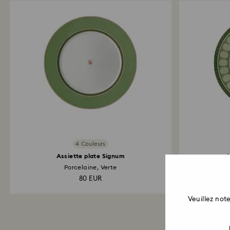
4 Couleurs
Assiette plate Signum
A
Porcelaine, Verte
80 EUR
Veuillez no