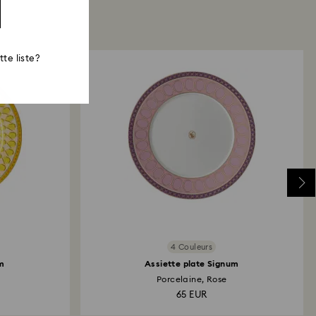
te liste?
4 Couleurs
um
Assiette plate Signum
Porcelaine, Rose
65 EUR