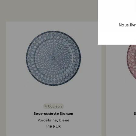
Nous liv
4 Couleurs
Sous-assiette Signum
S
Porcelaine, Bleue
145 EUR