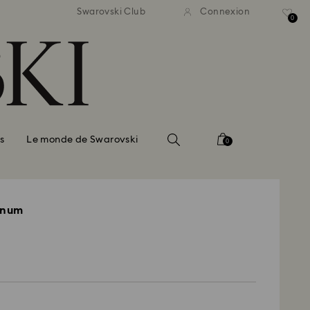
ison standard gratuite pour
Livraison standard gratuit
Swarovski Club
Connexion
mmande supérieure à 99 EUR
une commande supérieure à
0
s
Le monde de Swarovski
0
gnum