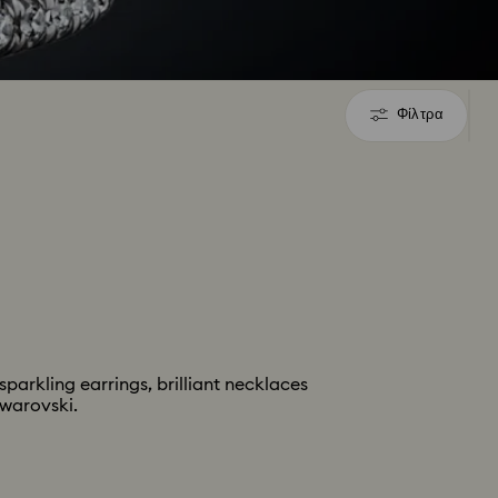
Φίλτρα
Φίλτρα
parkling earrings, brilliant necklaces
Swarovski.