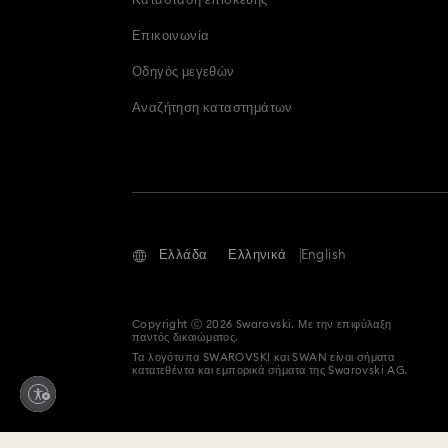
Κατάσταση επισκευής
Επικοινωνία
Οδηγός μεγεθών
Αναζήτηση καταστημάτων
Ελλάδα
Ελληνικά
English
Copyright ⓒ 2026 Swarovski. Με την επιφύλαξη
παντός δικαιώματος.
Τα λογότυπα SWAROVSKI και SWAN είναι σήματα
κατατεθέντα και εμπορικά σήματα της Swarovski AG.