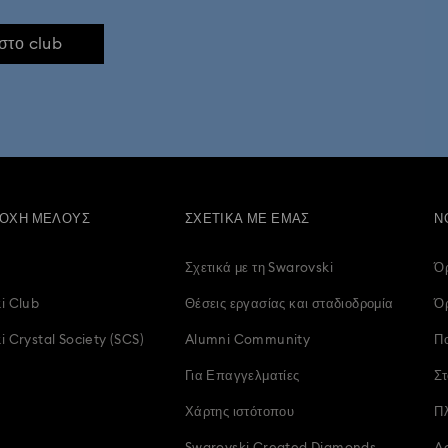
Κρυστάλλινα κοσμήματα με φιόγκο
 στο club
ΟΧΉ ΜΈΛΟΥΣ
ΣΧΕΤΙΚΆ ΜΕ ΕΜΆΣ
Ν
Σχετικά με τη Swarovski
Ό
i Club
Θέσεις εργασίας και σταδιοδρομία
Όρ
 Crystal Society (SCS)
Alumni Community
Πο
Για Επαγγελματίες
Στ
Χάρτης ιστότοπου
Π