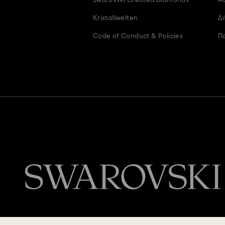
Swarovski Created Diamonds
Ac
Kristallwelten
Δ
Code of Conduct & Policies
Π