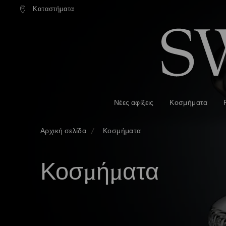
ονική αποστολή άνω των 99 EUR
Καταστήματα
Δωρεάν κανονική αποστολή άνω 
Accesskeys list
0 - Επικεφαλίδα
1 - Βασικό περιεχόμενο
2 - Υποσέλιδο
3 - Φίλτρο
4 - Αποτελέσματα αναζήτησης
Νέες αφίξεις
Κοσμήματα
Αρχική σελίδα
Κοσμήματα
Κοσμήματα