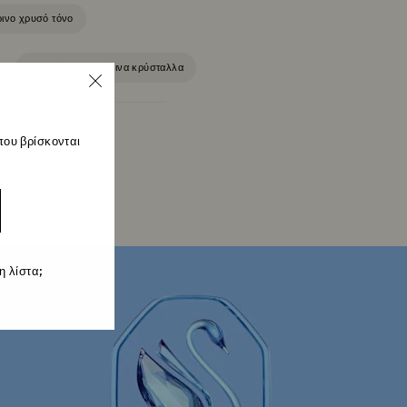
ρινο χρυσό τόνο
Κοσμήματα με κίτρινα κρύσταλλα
Κοσμήματα με μπλε κρύσταλλα
που βρίσκονται
δια Φθινόπωρο-Χειμώνας 2025
γάμου
Επιροδιωμένα κοσμήματα
τσάλι
Κοσμήματα σε ροζ χρυσό τόνο
 λίστα;
μήματα για την Παραμονή της Πρωτοχρονιάς
ούδα
Κρυστάλλινα κοσμήματα με φεγγάρι