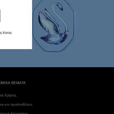
 χρησιμοποιώντας
ήση
 λίστα;
ΟΜΙΚΆ ΘΈΜΑΤΑ
ροι Χρήσης
οι και προϋποθέσεις
λιτική Απορρήτου