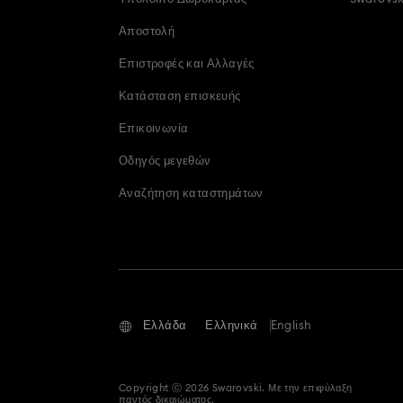
Χώρα *
Αποστολή
Are you a member 
Επιστροφές και Αλλαγές
Yes
Κατάσταση επισκευής
Είστε μέλος του Swa
Επικοινωνία
Ναι
Οδηγός μεγεθών
Αναζήτηση καταστημάτων
απομένουν
1000
Σημειώστε ότι κάν
Ελλάδα
Ελληνικά
English
δεδομένα που έχετ
διαβάστε την
πολι
Copyright ⓒ 2026 Swarovski. Με την επιφύλαξη
παντός δικαιώματος.