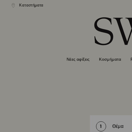
ονική αποστολή άνω των 99 EUR
Καταστήματα
Δωρεάν κανονική αποστολή άνω 
Accesskeys list
0 - Επικεφαλίδα
1 - Βασικό περιεχόμενο
2 - Υποσέλιδο
Νέες αφίξεις
Κοσμήματα
1
Θέμα