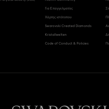
Για Επαγγελματίες
Στ
of the Swarovski Club loyalty program?
Χάρτης ιστότοπου
Π
No
Swarovski Created Diamonds
Ac
rovski Crystal Society (SCS);
Kristallwelten
Δ
Όχι
Code of Conduct & Policies
Π
χαρακτήρες
οντας κλικ στο κουμπί 'Αποστολή' αποδέχεστε ότι η συνομιλία και τα
ε παράσχει θα αποθηκευτούν από τη Swarovski. Για περισσότερες 
τική απορρήτου των δεδομένων μας.
Υποβολή