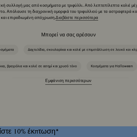
ιακή συλλογή μας από κοσμήματα με τριφύλλι. Από λεπτεπίλεπτα κολιέ μέ
στο. Απόλαυσε τη διαχρονική ομορφιά του τριφυλλιού με τα αστραφτερά κ
ή και επιροδιωμένη απόχρωση.
Διαβάστε περισσότερα
Μπορεί να σας αρέσουν
οσμήματα
Δαχτυλίδια, σκουλαρίκια και κολιέ με επιμετάλλωση σε λευκό και κίτ
α, βραχιόλια και κολιέ σε ασημί και χρυσό τόνο
Κοσμήματα για Halloween
Εμφάνιση περισσότερων
Κοσμήματα με λευκά κρύσταλλα
Κοσμήματα με μαύρα κρύσταλλα
σταλλα
Κοσμήματα με ροζ κρύσταλλα
Σκουλαρίκια, κολιέ και δαχτυλί
stone
Ανοιξιάτικα Κοσμήματα & Αξεσουάρ 2026
Δώρα για 25η επέτειο 
ίστε 10% έκπτωση*
τα & σετ κοσμημάτων με κρυστάλλινες πέρλες
Κοσμήματα από ανοξείδωτο α