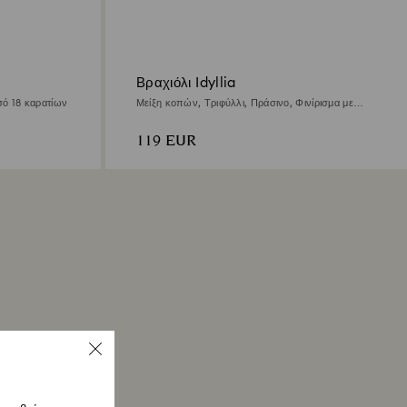
Βραχιόλι Idyllia
σό 18 καρατίων
Μείξη κοπών, Τριφύλλι, Πράσινο, Φινίρισμα με
χρυσό 18 καρατίων
119 EUR