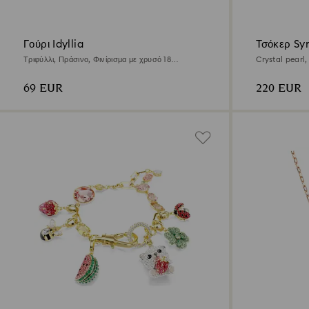
Γούρι Idyllia
Τσόκερ Sy
Τριφύλλι, Πράσινο, Φινίρισμα με χρυσό 18
Crystal pearl, 
καρατίων
πέταλο, Μπλε,
69 EUR
220 EUR