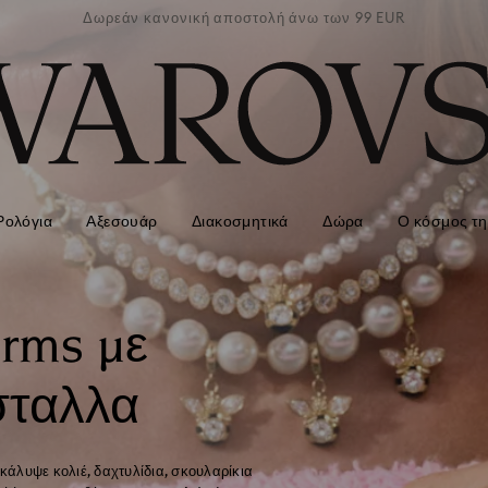
των 99 EUR
Δωρεάν κανονική αποστολή άνω των 99 EUR
Δωρεάν κα
Ρολόγια
Αξεσουάρ
Διακοσμητικά
Δώρα
Ο κόσμος τη
rms με
σταλλα
ακάλυψε κολιέ, δαχτυλίδια, σκουλαρίκια