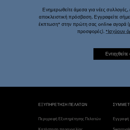
Ενημερωθείτε άμεσα για νέες συλλογές, 
Σκουλαρίκια, βραχιόλια και κολιέ από σ
αποκλειστική πρόσβαση. Εγγραφείτε σήμε
έκπτωση* στην πρώτη σας online αγορά (
Κρυστάλλινα κοσμήματα με λουλούδι
προσφορές).
*Ισχύουν ό
Ενταχθείτε
ΕΞΥΠΗΡΈΤΗΣΗ ΠΕΛΑΤΏΝ
ΣΥΜΜΕΤ
Περιγραφή Εξυπηρέτησης Πελατών
Εγγραφή
Κατάσταση παραγγελίας
Swarovsk