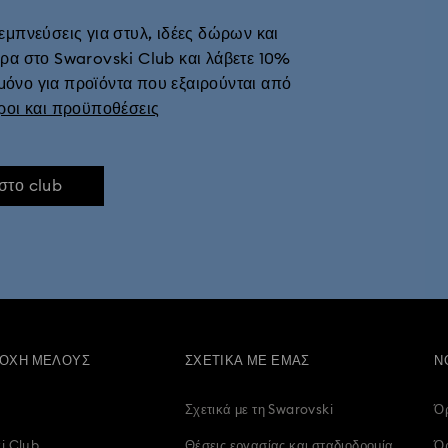
εμπνεύσεις για στυλ, ιδέες δώρων και
υνδυασμό μετάλλων
Κοσμήματα για την Παραμονή της Πρωτοχρονιάς
Κο
ρα στο Swarovski Club και λάβετε 10%
μόνο για προϊόντα που εξαιρούνται από
Κρυστάλλινα κοσμήματα με πεταλούδα
Κρυστάλλινα κοσμήματα με φεγγάρι
ροι και προϋποθέσεις
 στο club
ΟΧΉ ΜΈΛΟΥΣ
ΣΧΕΤΙΚΆ ΜΕ ΕΜΆΣ
Ν
Σχετικά με τη Swarovski
Ό
i Club
Θέσεις εργασίας και σταδιοδρομία
Όρ