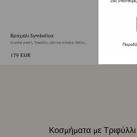
Σας υπενθυμίζ
Βραχιόλι Symbolica
Crystal pearl, Τριφύλλι, μάτι και πέταλο, Μπλε,
Παραδί
Φινίρισμα με χρυσό 18 καρατίων
179 EUR
Κοσμήματα με Τριφύλλι