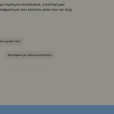
χρι περίτεχνα σκουλαρίκια, η συλλογή μας
οσμήματά μας που κλείνουν μέσα τους την τύχη
ρινο χρυσό τόνο
Κοσμήματα με κίτρινα κρύσταλλα
Κοσμήματα με μπλε κρύσταλλα
δια Φθινόπωρο-Χειμώνας 2025
γάμου
Επιροδιωμένα κοσμήματα
τσάλι
Κοσμήματα σε ροζ χρυσό τόνο