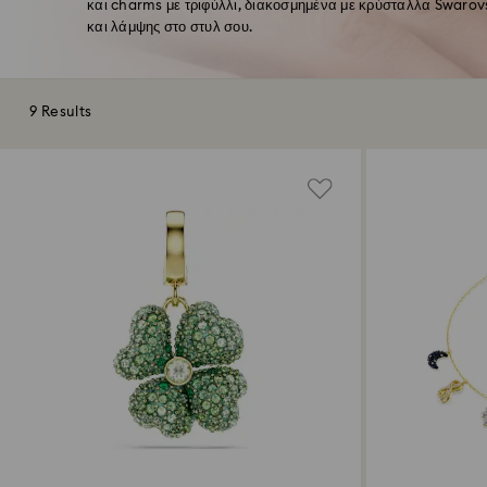
και charms με τριφύλλι, διακοσμημένα με κρύσταλλα Swarovs
και λάμψης στο στυλ σου.
9 Results