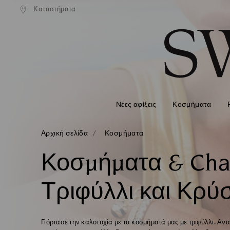
ονική αποστολή άνω των 99 EUR
Καταστήματα
Δωρεάν κανονική αποστολή άνω 
Accesskeys list
0 - Επικεφαλίδα
1 - Βασικό περιεχόμενο
2 - Υποσέλιδο
3 - Φίλτρο
4 - Αποτελέσματα αναζήτησης
Νέες αφίξεις
Κοσμήματα
Αρχική σελίδα
Κοσμήματα
Κοσμήματα & Cha
Τριφύλλι και Κρύ
Γιόρτασε την καλοτυχία με τα κοσμήματά μας με τριφύλλι. Αν