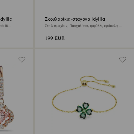
dyllia
Σκουλαρίκια-σταγόνα Idyllia
σό 18
Σετ 3 τεμαχίων, Πασχαλίτσα, τριφύλλι, φράουλα,
Πολύχρωμα, Φινίρισμα με χρυσό 18 καρατίων
199 EUR