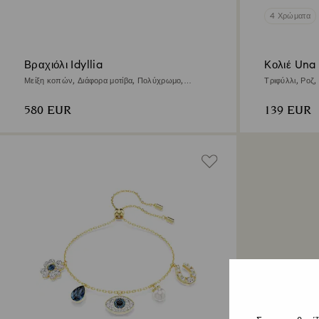
4 Χρώματα
Βραχιόλι Idyllia
Κολιέ Una
Μείξη κοπών, Διάφορα μοτίβα, Πολύχρωμο,
Τριφύλλι, Ροζ,
Φινίρισμα με χρυσό 18 καρατίων
580 EUR
139 EUR