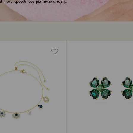
ki που προσθέτουν μια πινελιά τύχης