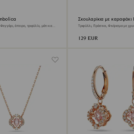
mbolica
Σκουλαρίκια με καραφάκι I
Φεγγάρι, άπειρο, τριφύλλι, μάτι και
Τριφύλλι, Πράσινα, Φινίρισμα με χρυ
 Φινίρισμα με χρυσό 18 καρατίων
καρατίων
129 EUR