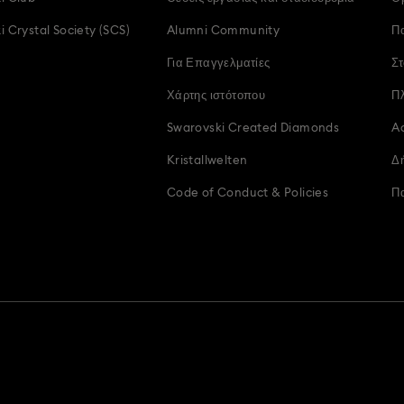
 Crystal Society (SCS)
Alumni Community
Πο
Για Επαγγελματίες
Στ
Χάρτης ιστότοπου
Π
Swarovski Created Diamonds
Ac
Kristallwelten
Δ
Code of Conduct & Policies
Π