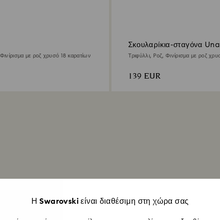
Σκουλαρίκια-σταγόνα Una
 Φινίρισμα με ροζ χρυσό 18 καρατίων
Τριφύλλι, Ροζ, Φινίρισμα με ροζ χρυ
139 EUR
Η Swarovski είναι διαθέσιμη στη χώρα σας