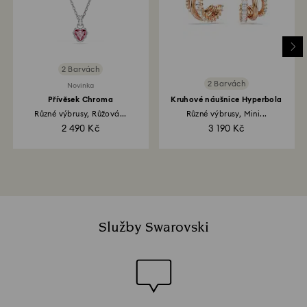
2 Barvách
2 Barvách
Novinka
Přívěsek Chroma
Kruhové náušnice Hyperbola
Různé výbrusy, Růžová...
Různé výbrusy, Mini...
2 490 Kč
3 190 Kč
Služby Swarovski