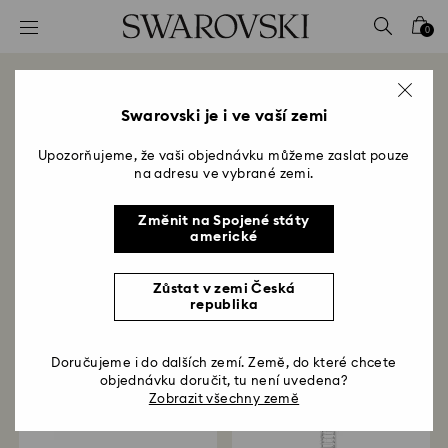
Seznam přístupových kódů
0
0 – Záhlaví
1 – Hlavní obsah
Okamžik pominul. Naše akce již
2 – Zápatí
Swarovski je i ve vaší zemi
skončila.
Upozorňujeme, že vaši objednávku můžeme zaslat pouze
Title:
na adresu ve vybrané zemi.
Buďte první, kdo se dozví o našich nabídkách.
Přihlaste se k odběru newsletteru níže.
Změnit na Spojené státy
americké
Registrovat se
Zůstat v zemi Česká
republika
Naše oblíbené
Doručujeme i do dalších zemí. Země, do které chcete
objednávku doručit, tu není uvedena?
Zobrazit všechny země