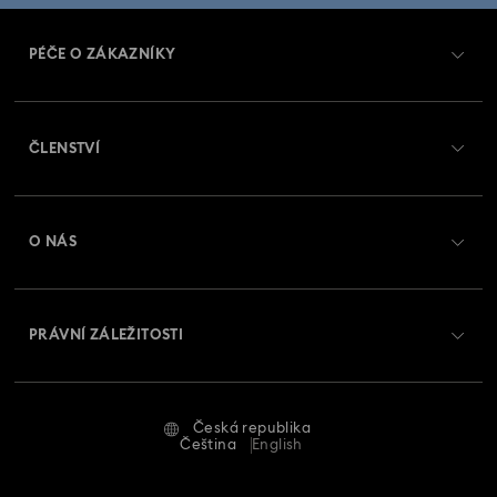
PÉČE O ZÁKAZNÍKY
Přehled zákaznických služeb
ČLENSTVÍ
Stav objednávky
Registrovat
Zůstatek na dárkové kartě
O NÁS
Swarovski Club
Zasílání
O Swarovski
Swarovski Crystal Society (SCS)
Vrácení a výměna
PRÁVNÍ ZÁLEŽITOSTI
Zaměstnání a kariéra
Stav opravy
Podmínky použití
Alumni Community
Česká republika
Kontaktujte nás
Smluvní podmínky
Čeština
English
Pro profesionály
Průvodce velikostmi