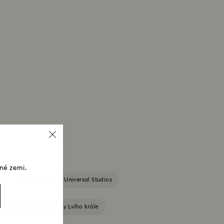
né zemi.
Dárky a ozdoby Universal Studios
urky a ozdoby na motivy Lvího krále