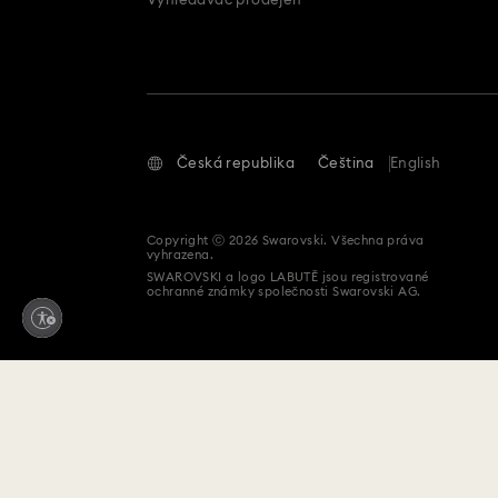
Vyhledávač prodejen
Česká republika
Čeština
English
Copyright ⓒ 2026 Swarovski. Všechna práva
vyhrazena.
SWAROVSKI a logo LABUTĚ jsou registrované
ochranné známky společnosti Swarovski AG.