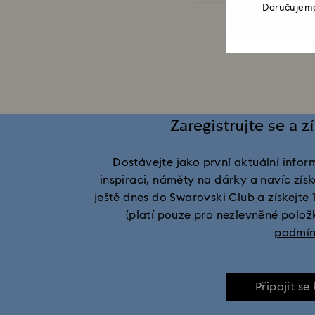
Doručujeme
Jarní a letní nádobí a venkovní
Postavičky a figurky Disney
Postav
Ozdoby a dekorace Louskáček
Zaregistrujte se a z
Dostávejte jako první aktuální info
inspiraci, náměty na dárky a navíc získe
ještě dnes do Swarovski Club a získejte 
(platí pouze pro nezlevněné polož
podmí
Připojit se