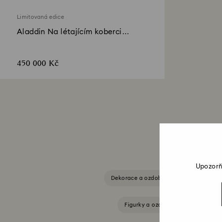
Limitovaná edice
Aladdin Na létajícím koberci
Limitovaná edice
450 000 Kč
Upozorň
Dekorace a ozdoby
Dekorace Idy
Figurky a ozdoby Disney x Swarovs