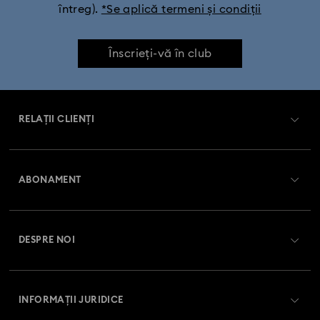
întreg).
*Se aplică termeni și condiții
Înscrieți-vă în club
RELAȚII CLIENȚI
Prezentare serviciul relații cu clienții
ABONAMENT
Starea comenzii
Înregistrare
Soldul cardului cadou
DESPRE NOI
Club Swarovski
Livrare
Despre Swarovski
Swarovski Crystal Society (SCS)
Retur și schimb
INFORMAȚII JURIDICE
Angajări și carieră