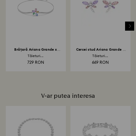
returul a fost procesat. Transmiterea rambursării va
depinde de normele instituției dvs. financiare și poate
dura până la 3-7 zile lucrătoare pentru ca suma să fie
creditată prin aceeași metodă de plată folosită la
plasarea comenzii. Întregul proces de retur și
rambursare poate dura până la 3-4 săptămâni de la
data expedierii prin poștă.
Brățară Ariana Grande x
Cercei stud Ariana Grande x
Swarovski
Swarovski
Tăieturi...
Tăieturi...
729 RON
669 RON
V-ar putea interesa