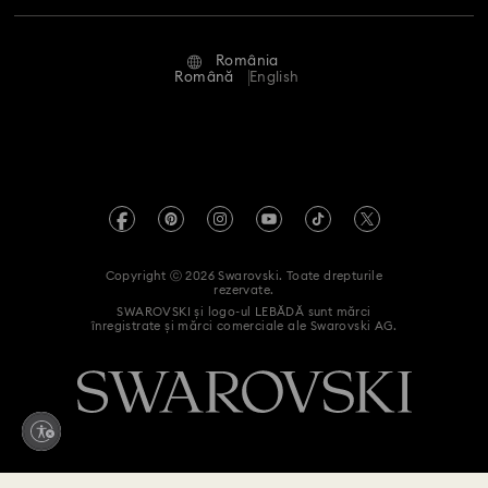
Stare reparație
Condiții de utilizare
Alumni Community
România
Contactați-ne
Termeni și condiții
Română
English
Pentru profesioniști
Ghid de mărimi
Politica de confidențialitate
Harta site-ului
Instrument de găsire a magazinelor
Imprimare
Swarovski Created Diamonds
Informații REACH
Kristallwelten
Copyright ⓒ 2026 Swarovski. Toate drepturile
Declarație de accesibilitate
rezervate.
Code of Conduct & Policies
SWAROVSKI și logo-ul LEBĂDĂ sunt mărci
înregistrate și mărci comerciale ale Swarovski AG.
Declarație de consimțământ privind prelucrarea datelor cu
caracter personal
Retrageți-vă din contract aici