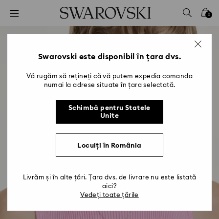
Accesskeys list
0
0 - Antet
1 - Conținut principal
2 - Subsol
Swarovski este disponibil în țara dvs.
Vă rugăm să rețineți că vă putem expedia comanda
numai la adrese situate în țara selectată.
Schimbă pentru Statele
Unite
Locuiți în România
Livrăm și în alte țări. Țara dvs. de livrare nu este listată
aici?
Vedeți toate țările