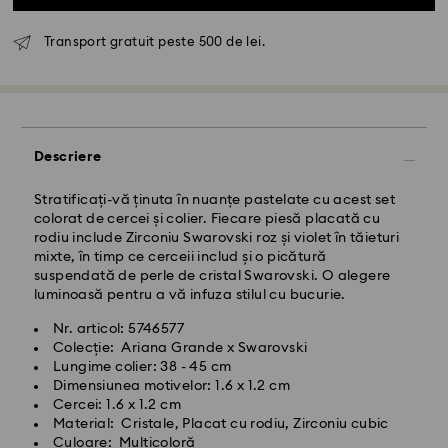
Transport gratuit peste 500 de lei.
Livrare standard - GLS
Comenzile plasate de luni până vineri până la ora
10:00 CET vor fi procesate și expediate în aceeași zi
lucrătoare.
Descriere
Termen de livrare standard: 4 zile lucrătoare după
procesare și expediere
Costul de expediere standard: RON 30
Stratificați-vă ținuta în nuanțe pastelate cu acest set
Livrare standard gratuită peste: RON 500
colorat de cercei și colier. Fiecare piesă placată cu
rodiu include Zirconiu Swarovski roz și violet în tăieturi
mixte, în timp ce cerceii includ și o picătură
Livrare expres -
FedEx
suspendată de perle de cristal Swarovski. O alegere
luminoasă pentru a vă infuza stilul cu bucurie.
Comenzile plasate de luni până vineri până la ora
Nr. articol: 5746577
14:30 CET vor fi procesate și expediate în aceeași zi
Colecție: Ariana Grande x Swarovski
lucrătoare.
Lungime colier: 38 - 45 cm
Timp de livrare expres: 1-2 zi lucrătoare după
Dimensiunea motivelor: 1.6 x 1.2 cm
procesare și expediere
Cercei: 1.6 x 1.2 cm
Costul de expediere expres: RON 110
Material: Cristale, Placat cu rodiu, Zirconiu cubic
Culoare: Multicoloră