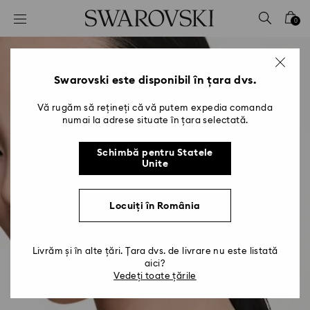
Accesskeys list
0
0 - Antet
1 - Conținut principal
2 - Subsol
Swarovski este disponibil în țara dvs.
Vă rugăm să rețineți că vă putem expedia comanda
numai la adrese situate în țara selectată.
Schimbă pentru Statele
Unite
Locuiți în România
Livrăm și în alte țări. Țara dvs. de livrare nu este listată
aici?
Vedeți toate țările