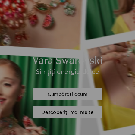
Vara Swarovski
Simțiți energia dulce
Cumpărați acum
Descoperiți mai multe