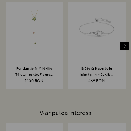
Cât timp durează procesarea retururilor?
După primirea coletului returnat de dvs., îl vom
înregistra și veți primi o notificare prin e-mail odată ce
returul a fost procesat. Transmiterea rambursării va
depinde de normele instituției dvs. financiare și poate
dura până la 3-7 zile lucrătoare pentru ca suma să fie
creditată prin aceeași metodă de plată folosită la
plasarea comenzii. Întregul proces de retur și
rambursare poate dura până la 3-4 săptămâni de la
data expedierii prin poștă.
Pandantiv în Y Idyllia
Brățară Hyperbola
Tăieturi mixte, Floare...
Infinit și inimă, Alb...
1.100 RON
469 RON
V-ar putea interesa