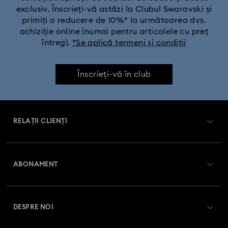
exclusiv. Înscrieți-vă astăzi la Clubul Swarovski și
primiți o reducere de 10%* la următoarea dvs.
achiziție online (numai pentru articolele cu preț
întreg).
*Se aplică termeni și condiții
Înscrieți-vă în club
RELAȚII CLIENȚI
Prezentare serviciul relații cu clienții
ABONAMENT
Starea comenzii
Înregistrare
Soldul cardului cadou
DESPRE NOI
Club Swarovski
Livrare