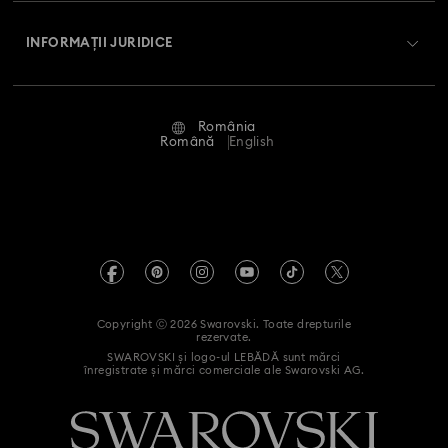
Despre Swarovski
Swarovski Crystal Society (SCS)
Retur și schimb
INFORMAȚII JURIDICE
Angajări și carieră
Stare reparație
Condiții de utilizare
Alumni Community
România
Contactați-ne
Termeni și condiții
Română
English
Pentru profesioniști
Ghid de mărimi
Politica de confidențialitate
Harta site-ului
Instrument de găsire a magazinelor
Imprimare
Swarovski Created Diamonds
Informații REACH
Kristallwelten
Copyright ⓒ 2026 Swarovski. Toate drepturile
Declarație de accesibilitate
rezervate.
Code of Conduct & Policies
SWAROVSKI și logo-ul LEBĂDĂ sunt mărci
înregistrate și mărci comerciale ale Swarovski AG.
Declarație de consimțământ privind prelucrarea datelor cu
caracter personal