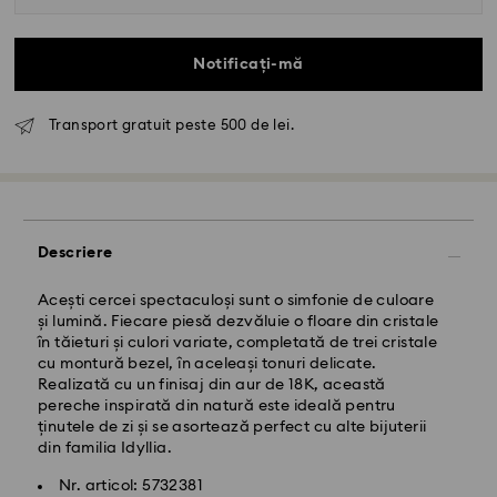
Notificați-mă
Transport gratuit peste 500 de lei.
Livrare standard - GLS
Comenzile plasate de luni până vineri până la ora
10:00 CET vor fi procesate și expediate în aceeași zi
lucrătoare.
Descriere
Termen de livrare standard: 4 zile lucrătoare după
procesare și expediere
Costul de expediere standard: RON 30
Acești cercei spectaculoși sunt o simfonie de culoare
Livrare standard gratuită peste: RON 500
și lumină. Fiecare piesă dezvăluie o floare din cristale
în tăieturi și culori variate, completată de trei cristale
cu montură bezel, în aceleași tonuri delicate.
Livrare expres -
FedEx
Realizată cu un finisaj din aur de 18K, această
pereche inspirată din natură este ideală pentru
ținutele de zi și se asortează perfect cu alte bijuterii
Comenzile plasate de luni până vineri până la ora
din familia Idyllia.
14:30 CET vor fi procesate și expediate în aceeași zi
lucrătoare.
Nr. articol: 5732381