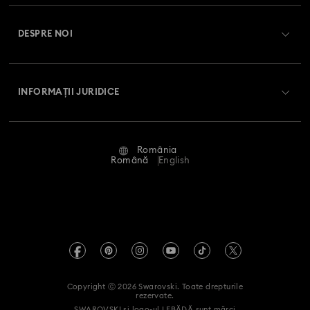
Înregistrare
Soldul cardului cadou
DESPRE NOI
Club Swarovski
Livrare
Despre Swarovski
Swarovski Crystal Society (SCS)
Retur și schimb
INFORMAȚII JURIDICE
Angajări și carieră
Stare reparație
Condiții de utilizare
Alumni Community
România
Contactați-ne
Termeni și condiții
Română
English
Pentru profesioniști
Ghid de mărimi
Politica de confidențialitate
Harta site-ului
Instrument de găsire a magazinelor
Imprimare
Swarovski Created Diamonds
Informații REACH
Kristallwelten
Copyright ⓒ 2026 Swarovski. Toate drepturile
Declarație de accesibilitate
rezervate.
Code of Conduct & Policies
SWAROVSKI și logo-ul LEBĂDĂ sunt mărci