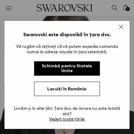
Accesskeys list
0
0 - Antet
1 - Conținut principal
2 - Subsol
Swarovski este disponibil în țara dvs.
Vă rugăm să rețineți că vă putem expedia comanda
numai la adrese situate în țara selectată.
Schimbă pentru Statele
Unite
Locuiți în România
Livrăm și în alte țări. Țara dvs. de livrare nu este listată
aici?
Vedeți toate țările