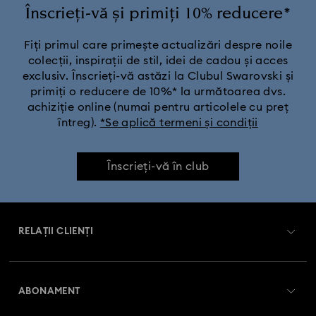
Înscrieți-vă și primiți 10% reducere*
Fiți primul care primește actualizări despre noile
colecții, inspirații de stil, idei de cadou și acces
exclusiv. Înscrieți-vă astăzi la Clubul Swarovski și
primiți o reducere de 10%* la următoarea dvs.
achiziție online (numai pentru articolele cu preț
întreg).
*Se aplică termeni și condiții
Înscrieți-vă în club
RELAȚII CLIENȚI
Prezentare serviciul relații cu clienții
ABONAMENT
Starea comenzii