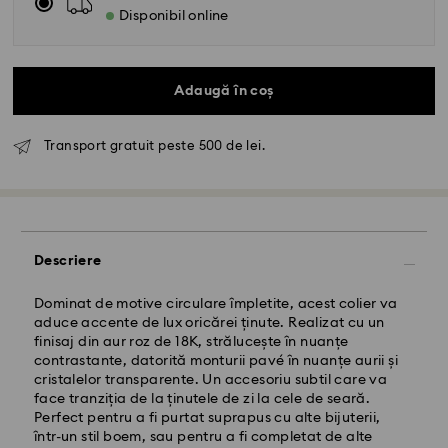
Disponibil online
Adaugă în coș
Transport gratuit peste 500 de lei.
Livrare standard - GLS
Descriere
Comenzile plasate de luni până vineri până la ora
10:00 CET vor fi procesate și expediate în aceeași zi
lucrătoare.
Dominat de motive circulare împletite, acest colier va
Termen de livrare standard: 4 zile lucrătoare după
aduce accente de lux oricărei ținute. Realizat cu un
procesare și expediere
finisaj din aur roz de 18K, strălucește în nuanțe
Costul de expediere standard: RON 30
contrastante, datorită monturii pavé în nuanțe aurii și
Livrare standard gratuită peste: RON 500
cristalelor transparente. Un accesoriu subtil care va
face tranziția de la ținutele de zi la cele de seară.
Perfect pentru a fi purtat suprapus cu alte bijuterii,
Livrare expres -
FedEx
într-un stil boem, sau pentru a fi completat de alte