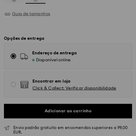
Guia de tamanhos
Opções de entrega
Endereço de entrega
Disponível online
Encontrar em loja
Click & Collect: Verificar disponibilidade
Adicionar ao carrinho
Envio padrão gratuito em encomendas superiores a 99,00
Envio Normal - GLS ou FedEx
EUR.