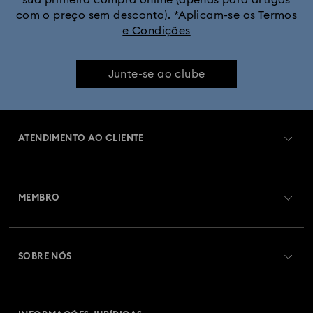
sua primeira compra online (apenas para artigos
com o preço sem desconto).
*Aplicam-se os Termos
e Condições
Junte-se ao clube
ATENDIMENTO AO CLIENTE
Visão Geral de Atendimento ao Cliente
MEMBRO
Estado da encomenda
Efetuar registo
Saldo de cartão presente
SOBRE NÓS
Swarovski Club
Envios
Sobre a Swarovski
Swarovski Crystal Society (SCS)
Devoluções e Troca