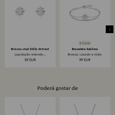
processamento da devolução. A transmissão do
reembolso dependerá das normas da instituição
financeira do cliente e a devolução do crédito
poderá demorar entre 3 e 7 dias úteis, através do
meio de pagamento utilizado para efetuar a
encomenda. O processo global de devolução e
reembolso pode demorar entre 3 e 4 semanas a
contar da data da expedição postal.
2 Cores
Brincos stud Stilla Attract
Bracelete Sublima
Lapidação redonda...
Branca, Lacado a ródio
59 EUR
99 EUR
Poderá gostar de