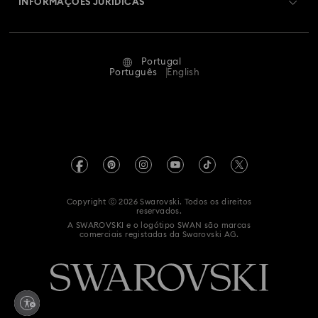
INFORMAÇÕES JURÍDICAS
Oportunidades e Carreira
Estado Da Reparação
Termos de Utilização
Alumni Community
Portugal
Contacte-nos
Termos e Condições
Português
English
Para profissionais
Guia de tamanhos
Política de Privacidade
Mapa do site
Localizador de lojas
Impressão
Swarovski Created Diamond *diamante sintético
Agendar uma marcação
Informação REACH
Kristallwelten
Copyright ⓒ 2026 Swarovski. Todos os direitos
Declaração de acessibilidade
reservados.
Code of Conduct & Policies
A SWAROVSKI e o logótipo SWAN são marcas
comerciais registadas da Swarovski AG.
Declaração de consentimento de proteção de dados
Whistleblowing
Retrate-se do contrato aqui