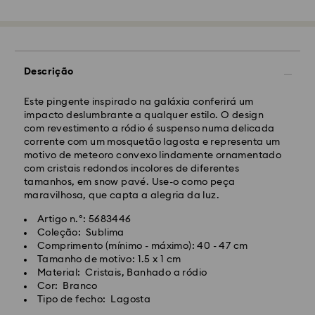
As encomendas realizadas de segunda a sexta-feira
até às 10:00 CET serão processadas e enviadas no
dia útil seguinte.
Prazo de envio normal: 4-5 dias úteis após
Descrição
processamento e envio. (7-10 dias para Madeira e
Açores)
Custo de envio normal: EUR 6,50
Este pingente inspirado na galáxia conferirá um
Envio normal gratuito para encomendas superiores a:
impacto deslumbrante a qualquer estilo. O design
EUR 99
com revestimento a ródio é suspenso numa delicada
corrente com um mosquetão lagosta e representa um
motivo de meteoro convexo lindamente ornamentado
Envio Expresso -
FedEx
com cristais redondos incolores de diferentes
tamanhos, em snow pavé. Use-o como peça
maravilhosa, que capta a alegria da luz.
As encomendas realizadas de segunda a sexta-feira
até às 14:30 CET serão processadas e enviadas no
Artigo n.º: 5683446
dia útil seguinte.
Coleção: Sublima
Prazo de envio expresso: 1 a 2 dias úteis após
Comprimento (mínimo - máximo): 40 - 47 cm
processamento e envio.
Tamanho de motivo: 1.5 x 1 cm
Custo de envio expresso: EUR 19
Material: Cristais, Banhado a ródio
Cor: Branco
Tipo de fecho: Lagosta
Infelizmente, a Swarovski não pode efetuar entregas