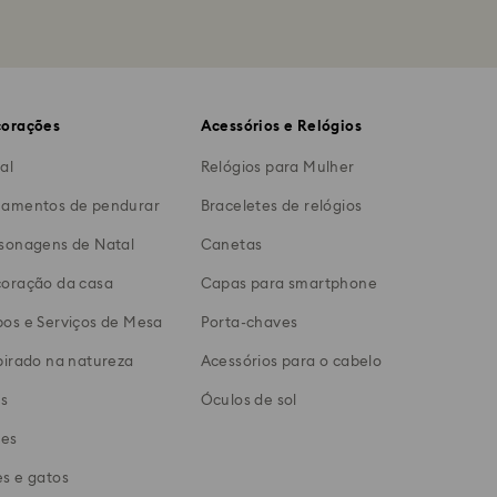
orações
Acessórios e Relógios
al
Relógios para Mulher
amentos de pendurar
Braceletes de relógios
sonagens de Natal
Canetas
oração da casa
Capas para smartphone
os e Serviços de Mesa
Porta-chaves
pirado na natureza
Acessórios para o cabelo
s
Óculos de sol
res
s e gatos