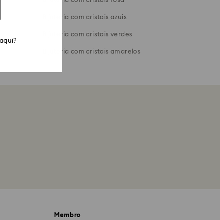
Bijuteria com cristais rosa
Bijuteria com cristais azuis
Bijuteria com cristais verdes
 aqui?
Bijuteria com cristais amarelos
Membro