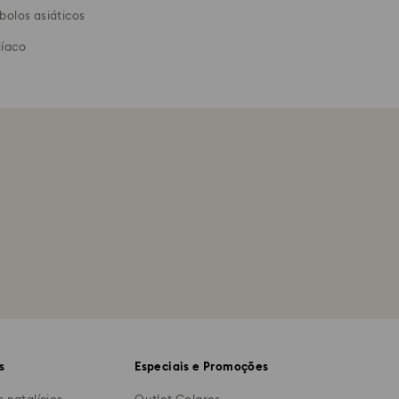
bolos asiáticos
íaco
s
Especiais e Promoções