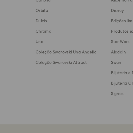
Curiosa
Alice no Pa
Orbita
Disney
Dulcis
Edições lim
Chroma
Produtos e
Una
Star Wars
Coleção Swarovski Una Angelic
Aladdin
Coleção Swarovski Attract
Swan
Bijuteria 
Bijuteria O
Signos