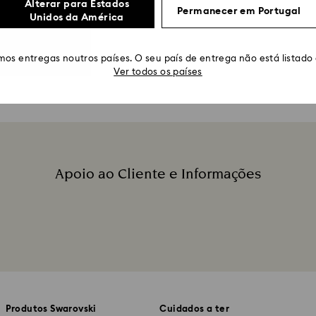
Alterar para Estados
Permanecer em Portugal
Unidos da América
os entregas noutros países. O seu país de entrega não está listado
Ver todos os países
Apoio ao Cliente e Informações
Legenda:
Produtos Swarovski
Cuidados a ter