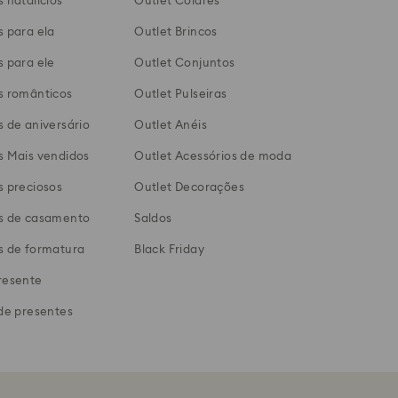
 natalícios
Outlet Colares
s para ela
Outlet Brincos
s para ele
Outlet Conjuntos
s românticos
Outlet Pulseiras
 de aniversário
Outlet Anéis
s Mais vendidos
Outlet Acessórios de moda
s preciosos
Outlet Decorações
s de casamento
Saldos
s de formatura
Black Friday
resente
de presentes