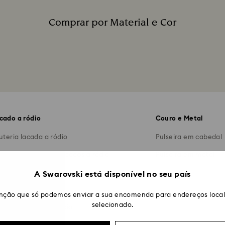
Comprar por Material e Cor
Legenda:
cado a ródio
Couro e Metal
juteria lacada a ródio
Pulseira em cabedal
lares e pingentes lacados a ródio
Pulseira em metal
incos lacados a ródio
A Swarovski está disponível no seu país
éis lacados a ródio
nção que só podemos enviar a sua encomenda para endereços locali
selecionado.
lseiras lacadas a ródio