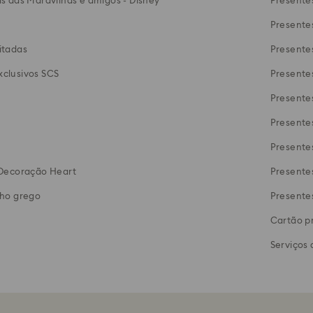
ís das Maravilhas e amigos - Disney
Presentes
Presente
itadas
Presente
xclusivos SCS
Presente
Presentes
Presente
Presente
e Decoração Heart
Presente
lho grego
Presente
Cartão p
Serviços 