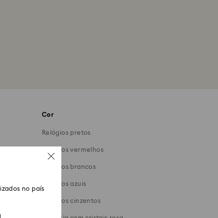
Cor
Relógios pretos
Relógios vermelhos
Relógios brancos
Relógios azuis
zados no país
Relógios cinzentos