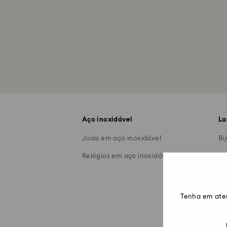
Aço inoxidável
La
Joias em aço inoxidável
Bi
Relógios em aço inoxidável
Co
Br
An
Tenha em ate
Pu