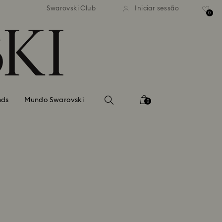
normal gratuito para valores
Envio normal gratuito para 
Swarovski Club
Iniciar sessão
superiores a 99 EUR
superiores a 99 EUR
0
nds
Mundo Swarovski
0