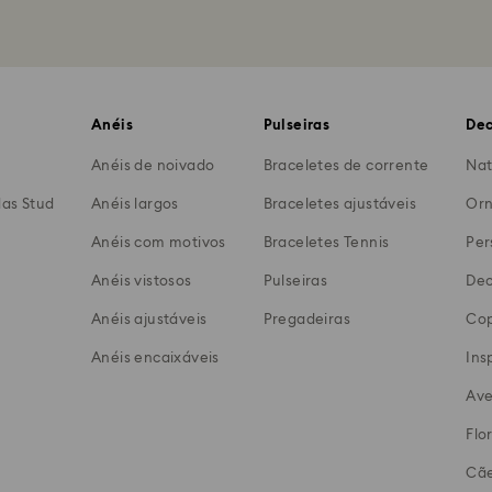
Anéis
Pulseiras
Dec
Anéis de noivado
Braceletes de corrente
Nat
das Stud
Anéis largos
Braceletes ajustáveis
Orn
Anéis com motivos
Braceletes Tennis
Per
Anéis vistosos
Pulseiras
Dec
Anéis ajustáveis
Pregadeiras
Cop
Anéis encaixáveis
Ins
Ave
Flo
Cãe