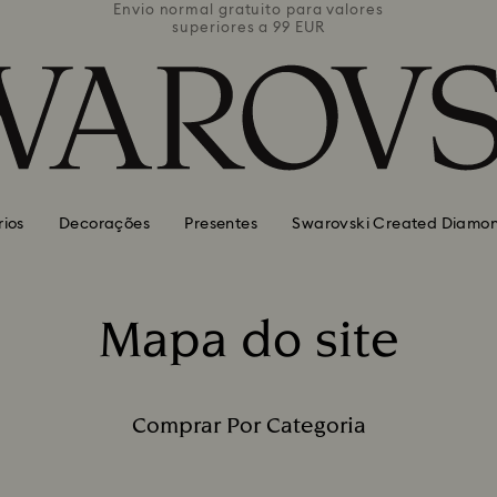
valores
Envio normal gratuito para valores
Envio 
superiores a 99 EUR
rios
Decorações
Presentes
Swarovski Created Diamo
Mapa do site
Title:
Comprar Por Categoria
Legenda: