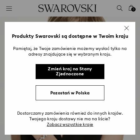
Lista kluczy dostępu
0
0 - Nagłówek
1 - Główna treść
2 - Stopka
Produkty Swarovski są dostępne w Twoim kraju
Pamiętaj, że Twoje zamówienie możemy wysłać tylko na
adresy znajdujące się w wybranym kraju.
Zmień kraj na Stany
Zjednoczone
Pozostań w Polska
Dostarczamy zamówienia również do innych krajów.
Twojego kraju dostawy nie ma na liście?
Zobacz wszystkie kraje