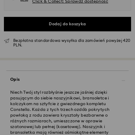
Click & Collect: Sprawdź dostępność
Dodaj do koszyka
Bezpłatna standardowa wysyłka dla zamówień powyżej 420
PLN.
Standardowy dostawy - GLS
Opis
Zamówienia złożone of poniedziałku do piątku do
godziny 10:00 czasu CET zostaną przetworzone i
Niech Twój styl rozbłyśnie jeszcze jaśniej dzięki
wysłane tego samego dnia.
pasującym do siebie naszyjnikowi, bransoletce i
Standardowy czas dostawy: 3 dni robocze po
kolczykom na sztyfcie z gwiezdnego kompletu
przetworzeniu i wysyłce
Constella. Każda z tych trzech ozdób pokrytych
Koszt dostawy standardowej: 25 PLN
powłoką z rodu zawiera kryształy bezbarwne o
Bezpłatna standardowa wysyłka dla zamówień
różnych rozmiarach, umieszczone w oprawie
powyżej 420 PLN
szatonowej lub pełnej (kasetowej). Naszyjnik i
bransoletka mają również ośmiokątne elementy