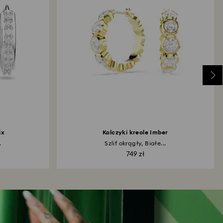
ix
Kolczyki kreole Imber
.
Szlif okrągły, Białe...
749 zł