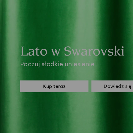
Lato w Swarovski
Poczuj słodkie uniesienie
Kup teraz
Dowiedz się 