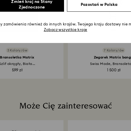
Zmień kraj na Stany
Pozostań w Polska
Zjednoczone
 zamówienia również do innych krajów. Twojego kraju dostawy nie m
Zobacz wszystkie kraje
3 Kolory/ów
7 Kolory/ów
Bransoletka Matrix
Zegarek Matrix bang
Szlif okrągły, Biała...
Swiss Made, Bransoleta 
599 zł
1 500 zł
Może Cię zainteresować