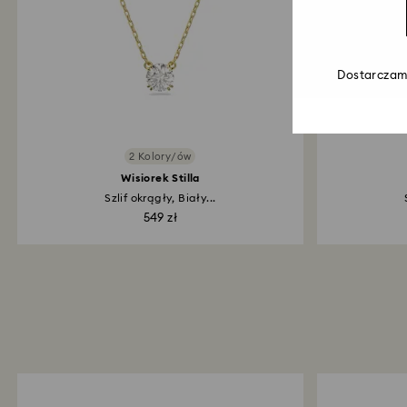
Dostarczamy
2 Kolory/ów
Wisiorek Stilla
Szlif okrągły, Biały...
549 zł