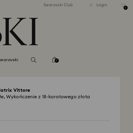
tna standardowa wysyłka dla
Bezpłatna standardowa wys
Swarovski Club
Login
mówień powyżej 420 PLN
zamówień powyżej 420 
0
Swarovski
0
atrix Vittore
iałe, Wykończenie z 18-karatowego złota