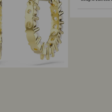
zostaną umieszczo
Priorytetem firmy 
spersonalizowaną
Można zwrócić za
liścik.
umowy sprzedaży d
podarunkowych i 
Polityka zrównow
zwrotów obejmuje 
Materiały opakowa
wyprzedaży i prom
planety.
Ile tile trwa prze
Po otrzymaniu prze
przetworzony, otr
pieniędzy będzie 
jest zwracana za
składania zamówie
roboczych. Cały p
zająć do 3–4 tygo