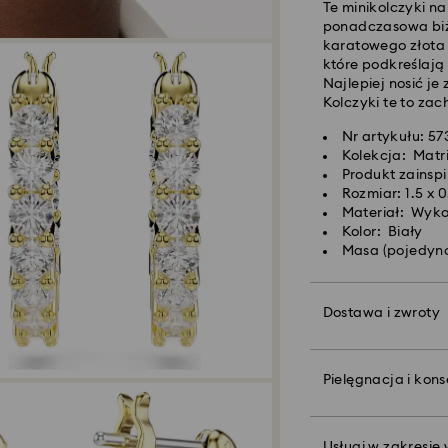
Te minikolczyki na
wysyłce
ponadczasowa biżu
Koszt dostawy st
karatowego złota 
Bezpłatna standa
które podkreślają
Najlepiej nosić je
Kolczyki te to za
Dostawy ekspreso
Nr artykułu: 5
Kolekcja: Matri
Zamówienia złożon
Produkt zainspi
czasu CET zostaną
Rozmiar: 1.5 x 
Czas dostawy eksp
Materiał: Wyko
wysyłce
Kolor: Biały
Koszt dostawy ek
Masa (pojedync
Firma Swarovski n
adresy poczty pol
Dostawa i zwroty
Swarovski do mome
Spraw, by Twój po
markowej torbie p
Pielęgnacja i kon
W przypadku zakup
do niego sperson
Creators Lab, pro
do 2 tygodni i po
Uwaga:
Wybranie opcji po
Usługi w zakresie