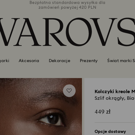
łka dla
Bezpłatna standardowa wysyłka dla
Bezpła
PLN
zamówień powyżej 420 PLN
za
garki
Akcesoria
Dekoracje
Prezenty
Świat marki 
Kolczyki kreole M
Szlif okrągły, B
449 zł
Opcje dostawy