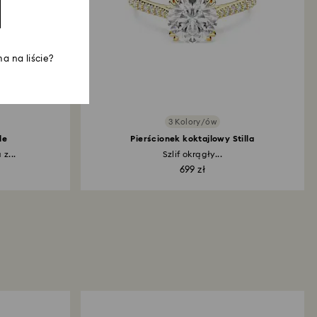
a na liście?
3 Kolory/ów
le
Pierścionek koktajlowy Stilla
z...
Szlif okrągły...
699 zł