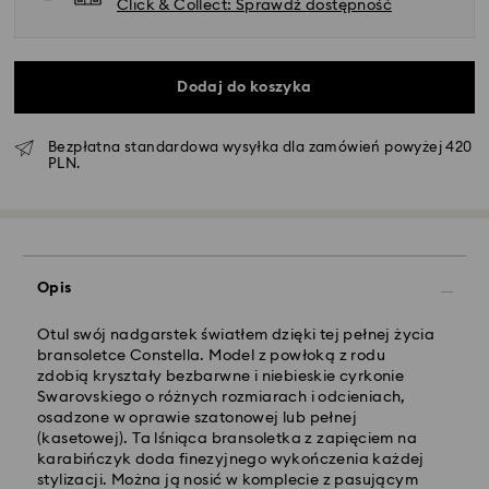
Click & Collect: Sprawdź dostępność
Dodaj do koszyka
Bezpłatna standardowa wysyłka dla zamówień powyżej 420
PLN.
Standardowy dostawy - GLS
Zamówienia złożone of poniedziałku do piątku do
Opis
godziny 10:00 czasu CET zostaną przetworzone i
wysłane tego samego dnia.
Standardowy czas dostawy: 3 dni robocze po
Otul swój nadgarstek światłem dzięki tej pełnej życia
przetworzeniu i wysyłce
bransoletce Constella. Model z powłoką z rodu
Koszt dostawy standardowej: 25 PLN
zdobią kryształy bezbarwne i niebieskie cyrkonie
Bezpłatna standardowa wysyłka dla zamówień
Swarovskiego o różnych rozmiarach i odcieniach,
powyżej 420 PLN
osadzone w oprawie szatonowej lub pełnej
(kasetowej). Ta lśniąca bransoletka z zapięciem na
karabińczyk doda finezyjnego wykończenia każdej
Dostawy ekspresowej -
FedEx
stylizacji. Można ją nosić w komplecie z pasującym