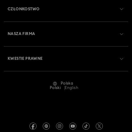
CZŁONKOSTWO
Stan zamówienia
Zarejestruj się
Saldo karty podarunkowej
NASZA FIRMA
Swarovski Club
Dostawa
O firmie Swarovski
Swarovski Crystal Society (SCS)
Zwroty i wymiana towaru
KWESTIE PRAWNE
Oferty pracy
Status naprawy
Warunki użytkowania
Alumni Community
Polska
Kontakt
Regulamin
Polski
English
Dla profesjonalistów
Tabele rozmiarów
Polityka prywatności
Mapa strony
Wyszukiwarka sklepów
Dane firmy
Swarovski Created Diamonds
Informacje dotyczące rozporządzenia REACH