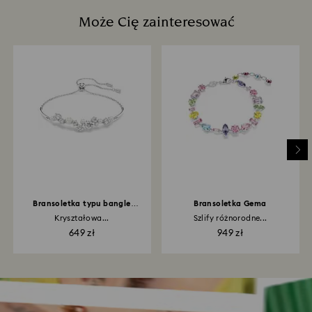
Może Cię zainteresować
Bransoletka typu bangle
Bransoletka Gema
Constella
Kryształowa...
Szlify różnorodne...
649 zł
949 zł