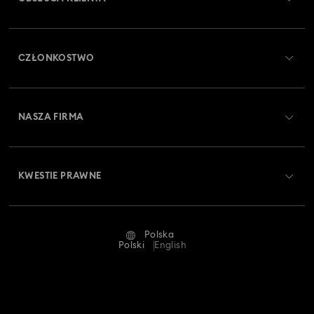
Obsługa klienta — przegląd
CZŁONKOSTWO
Stan zamówienia
Zarejestruj się
Saldo karty podarunkowej
NASZA FIRMA
Swarovski Club
Dostawa
O firmie Swarovski
Swarovski Crystal Society (SCS)
Zwroty i wymiana towaru
KWESTIE PRAWNE
Oferty pracy
Status naprawy
Warunki użytkowania
Alumni Community
Polska
Kontakt
Regulamin
Polski
English
Dla profesjonalistów
Tabele rozmiarów
Polityka prywatności
Mapa strony
Wyszukiwarka sklepów
Dane firmy