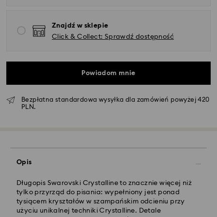
Znajdź w sklepie
Click & Collect: Sprawdź dostępność
Powiadom mnie
Bezpłatna standardowa wysyłka dla zamówień powyżej 420
PLN.
Standardowy dostawy - GLS
Zamówienia złożone of poniedziałku do piątku do
Opis
godziny 10:00 czasu CET zostaną przetworzone i
wysłane tego samego dnia.
Standardowy czas dostawy: 3 dni robocze po
Długopis Swarovski Crystalline to znacznie więcej niż
przetworzeniu i wysyłce
tylko przyrząd do pisania: wypełniony jest ponad
Koszt dostawy standardowej: 25 PLN
tysiącem kryształów w szampańskim odcieniu przy
Bezpłatna standardowa wysyłka dla zamówień
użyciu unikalnej techniki Crystalline. Detale