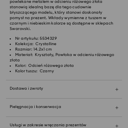
powyżej 420 PLN
powlekane metalem w odcieniu różowego złota
stanowią idealną bazę dla tego cudownie
błyszczącego modelu, który stanowi doskonały
Dostawy ekspresowej -
FedEx
pomysł na prezent. Wkłady wymienne z tuszem w
czarnym i niebieskim kolorze są dostępne w sklepach
Swarovski.
Zamówienia złożone of poniedziałku do piątku do
godziny 14:30 czasu CET zostaną przetworzone i
Nr artykułu: 5534329
wysłane tego samego dnia.
Kolekcja: Crystalline
Czas dostawy ekspresowej: 1-2 dni robocze po
Rozmiar: 14.2x1 cm
przetworzeniu i wysyłce
Materiał: Kryształy, Powłoka w odcieniu różowego
Koszt dostawy ekspresowej: 90 PLN
złota
Kolor: Odcień różowego złota
Kolor tuszu: Czarny
Firma Swarovski nie oferuje dostaw do skrytek
pocztowych ani na adresy poczty polowej. Produkty
pozostają własnością firmy Swarovski do momentu
Dostawa i zwroty
otrzymania ostatecznej płatności.
Spraw, by Twój podarunek stał się jeszcze bardziej
wyjątkowy dzięki markowej torbie premium i
kolorowej kokardzie. Możesz też dodać do niego
W przypadku zakupu produktów Crystal Myriad,
Pielęgnacja i konserwacja
spersonalizowaną wiadomość.
Licensed-in i Creators Lab, prosimy pamiętać, że
wysłanie paczki może potrwać do 2 tygodni i
Uwaga:
powiadomienie zostanie wysłane drogą mailową.
Wybranie opcji podarunkowej oznacza, że wszystkie
Usługi w zakresie wręczania prezentów