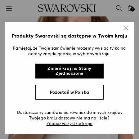
Lista kluczy dostępu
0
0 - Nagłówek
1 - Główna treść
2 - Stopka
Produkty Swarovski są dostępne w Twoim kraju
Pamiętaj, że Twoje zamówienie możemy wysłać tylko na
adresy znajdujące się w wybranym kraju.
Zmień kraj na Stany
Zjednoczone
Pozostań w Polska
Dostarczamy zamówienia również do innych krajów.
Twojego kraju dostawy nie ma na liście?
Zobacz wszystkie kraje