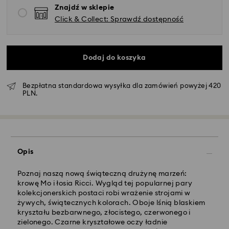
Znajdź w sklepie
Click & Collect: Sprawdź dostępność
Dodaj do koszyka
Bezpłatna standardowa wysyłka dla zamówień powyżej 420
PLN.
Opis
Standardowy dostawy - GLS
Poznaj naszą nową świąteczną drużynę marzeń:
Zamówienia złożone of poniedziałku do piątku do
krowę Mo i łosia Ricci. Wygląd tej popularnej pary
godziny 10:00 czasu CET zostaną przetworzone i
kolekcjonerskich postaci robi wrażenie strojami w
wysłane tego samego dnia.
żywych, świątecznych kolorach. Oboje lśnią blaskiem
Standardowy czas dostawy: 3 dni robocze po
kryształu bezbarwnego, złocistego, czerwonego i
przetworzeniu i wysyłce
zielonego. Czarne kryształowe oczy ładnie