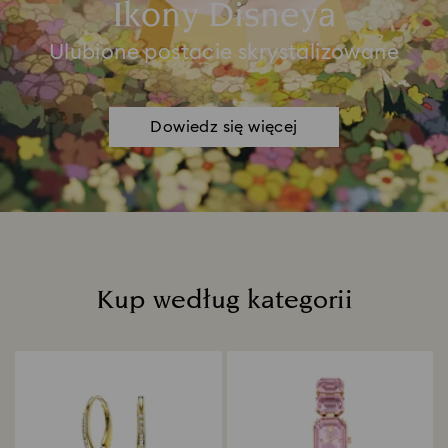
Ikony Disneya
Ulubione postacie skrystalizowane
Dowiedz się więcej
Kup według kategorii
Title: