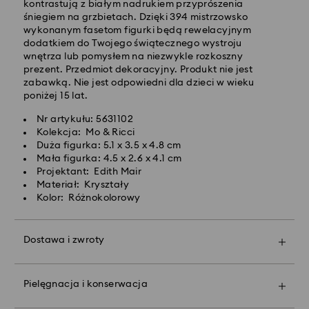
Koszt dostawy standardowej: 25 PLN
kontrastują z białym nadrukiem przyprószenia
Bezpłatna standardowa wysyłka dla zamówień
śniegiem na grzbietach. Dzięki 394 mistrzowsko
powyżej 420 PLN
wykonanym fasetom figurki będą rewelacyjnym
dodatkiem do Twojego świątecznego wystroju
wnętrza lub pomysłem na niezwykle rozkoszny
Dostawy ekspresowej -
FedEx
prezent. Przedmiot dekoracyjny. Produkt nie jest
zabawką. Nie jest odpowiedni dla dzieci w wieku
poniżej 15 lat.
Zamówienia złożone of poniedziałku do piątku do
godziny 14:30 czasu CET zostaną przetworzone i
Nr artykułu: 5631102
wysłane tego samego dnia.
Kolekcja: Mo & Ricci
Czas dostawy ekspresowej: 1-2 dni robocze po
Duża figurka: 5.1 x 3.5 x 4.8 cm
przetworzeniu i wysyłce
Mała figurka: 4.5 x 2.6 x 4.1 cm
Koszt dostawy ekspresowej: 90 PLN
Projektant: Edith Mair
Materiał: Kryształy
Kolor: Różnokolorowy
Firma Swarovski nie oferuje dostaw do skrytek
pocztowych ani na adresy poczty polowej. Produkty
pozostają własnością firmy Swarovski do momentu
Dostawa i zwroty
otrzymania ostatecznej płatności.
Spraw, by Twój podarunek stał się jeszcze bardziej
wyjątkowy dzięki markowej torbie premium i
kolorowej kokardzie. Możesz też dodać do niego
W przypadku zakupu produktów Crystal Myriad,
Pielęgnacja i konserwacja
spersonalizowaną wiadomość.
Licensed-in i Creators Lab, prosimy pamiętać, że
wysłanie paczki może potrwać do 2 tygodni i