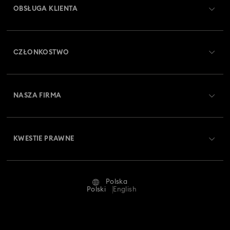
OBSŁUGA KLIENTA
Obsługa klienta — przegląd
CZŁONKOSTWO
Stan zamówienia
Zarejestruj się
Saldo karty podarunkowej
NASZA FIRMA
Swarovski Club
Dostawa
O firmie Swarovski
Swarovski Crystal Society (SCS)
Zwroty i wymiana towaru
KWESTIE PRAWNE
Oferty pracy
Status naprawy
Warunki użytkowania
Alumni Community
Polska
Kontakt
Regulamin
Polski
English
Dla profesjonalistów
Tabele rozmiarów
Polityka prywatności
Mapa strony