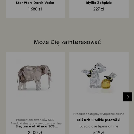
Star Wars Darth Vader
Idyllia Żołędzie
1 680 zł
227 zł
Może Cię zainteresować
Produkt dostępny wyłącznie online
Produkt dla członków SCS
Miś Kris Słodkie pszczółki
Produkt dostępny wyłącznie online
Elegance of Africa SCS
Edycja dostępna online
Coroczna edycja 2022...
2 100 zł
549 zł