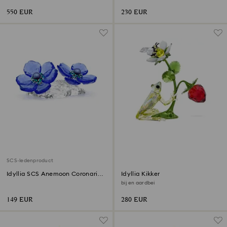
550 EUR
230 EUR
SCS-ledenproduct
Idyllia SCS Anemoon Coronaria
Idyllia Kikker
Bloem
bij en aardbei
149 EUR
280 EUR