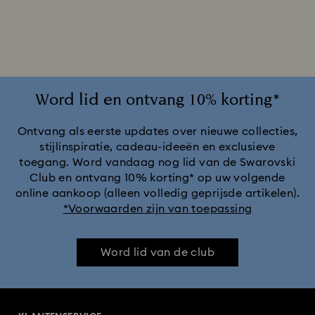
Disney x Swarovski Winnie de Poeh-beeldjes & ornamenten
Disney-figuurtjes
Lente/zomer servies & tafeldecoratie voor buiten
Word lid en ontvang 10% korting*
Lion King-figuurtjes en -decoraties
Ontvang als eerste updates over nieuwe collecties,
stijlinspiratie, cadeau-ideeën en exclusieve
toegang. Word vandaag nog lid van de Swarovski
MARVEL x Swarovski X-Men beeldjes & ornamenten
Club en ontvang 10% korting* op uw volgende
online aankoop (alleen volledig geprijsde artikelen).
Shrek-decoraties en -figuurtjes
Star Wars-figuurtjes
*Voorwaarden zijn van toepassing
Swarovski x Rosenthal Porselein Collectie
Word lid van de club
Universal Studios-cadeaus en -ornamenten