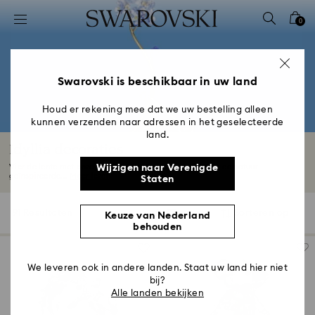
Lijst met toegangscodes
0
0 - Koptekst
1 - Belangrijkste inhoud
2 - Voettekst
Swarovski is beschikbaar in uw land
3 - Filter
Houd er rekening mee dat we uw bestelling alleen
kunnen verzenden naar adressen in het geselecteerde
4 - Zoekresultaten
land.
Idyllia decoraties
Vier de lente met onze Idyllia-collectie. Van speelse, op de natuur
Wijzigen naar Verenigde
geïnspireerde...
Meer lezen
Staten
91 Resultaten
Filter
Sorteren op
Keuze van Nederland
Filter
Sorteren
behouden
op
We leveren ook in andere landen. Staat uw land hier niet
bij?
Alle landen bekijken