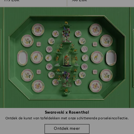
179 EUR
300 EUR
Swarovski x Rosenthal
Ontdek de kunst van tafeldekken met onze schitterende porseleincollectie.
Ontdek meer