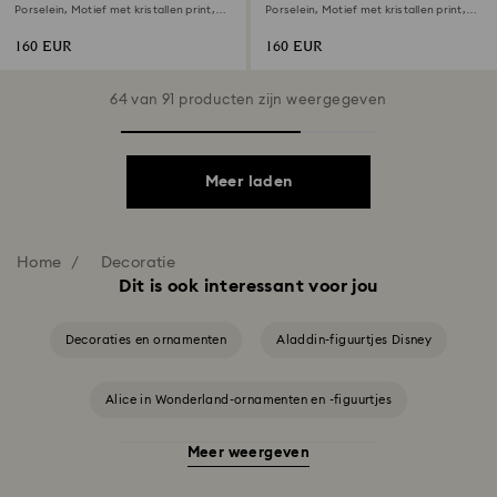
Porselein, Motief met kristallen print,
Porselein, Motief met kristallen print,
kaketoe, Meerkleurig
kroontiran, Meerkleurig
160 EUR
160 EUR
64 van 91 producten zijn weergegeven
Meer laden
Home
Decoratie
Dit is ook interessant voor jou
Decoraties en ornamenten
Aladdin-figuurtjes Disney
Alice in Wonderland-ornamenten en -figuurtjes
Meer weergeven
Belle en het Beest-decoratie en -figuurtjes