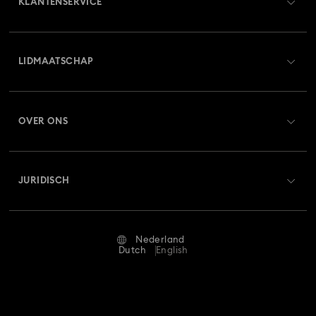
KLANTENSERVICE
Housewarming en Cadeaus voor het Huis
Kerstballen
Overzicht klantenservice
Kerstman decoraties en ornamenten
LIDMAATSCHAP
Orderstatus
Notenkraker ornamenten en decoraties
Registreren
Saldo van cadeaubon
Peperkoekdecoraties en -ornamenten
OVER ONS
Swarovski Club
Verzenden
Over Swarovski
Rendierdecoraties en -ornamenten
Swarovski Crystal Society (SCS)
Retourneren en ruilen
JURIDISCH
Vacatures & Carrière
Sneeuwpopdecoraties en -ornamenten
Reparatiestatus
Gebruiksvoorwaarden
Alumni Community
Sterdecoraties en Kerststerren
Nederland
Neem contact met ons op
Algemene voorwaarden
Dutch
English
Voor professionals
Vlinderbeeldjes met kristallen
Maatwijzer
Privacybeleid
Sitemap
Winkelzoeker