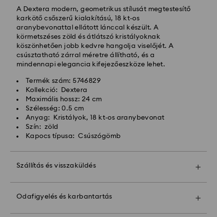
Hagyományos kiszállítási költség: HUF 2'000
A Dextera modern, geometrikus stílusát megtestesítő
Ingyenes kiszállítás a rendelések felett: HUF 39 960
karkötő csőszerű kialakítású, 18 kt-os
aranybevonattal ellátott lánccal készült. A
körmetszéses zöld és átlátszó kristályoknak
Expressz kiszállítási -
FedEx
köszönhetően jobb kedvre hangolja viselőjét. A
csúsztatható zárral méretre állítható, és a
mindennapi elegancia kifejezőeszköze lehet.
A hétfőtől péntekig, CET 14:30 óráig leadott
megrendeléseket még aznap feldolgozzuk és
Termék szám: 5746829
kiszállítjuk.
Kollekció: Dextera
Expressz szállítási idő: 1 munkanap a feldolgozás és a
Maximális hossz: 24 cm
szállítás után
Szélesség: 0.5 cm
Expressz szállítási költség: HUF 7'200
Anyag: Kristályok, 18 kt-os aranybevonat
Szín: zöld
Kapocs típusa: Csúszógömb
A Swarovski nem szállít postafiókokba vagy APO-
FPO címekre. A termékek a Swarovski tulajdonában
maradnak a végső kifizetés utolsó részletéig
Szállítás és visszaküldés
Tegye ajándékát még különlegesebbé egy prémium
A Crystal Myriad, Licensed-in és Creators Lab
márkájú táskával és színes masnis csomagolással.
termékek, kérjük, vegye figyelembe, hogy a csomag
Odafigyelés és karbantartás
Még egy személyes üzenetet is hozzáadhat.
kiszállítása akár 2 hétig is eltarthat, és erről e-
mailben értesítjük Önt.
Vegye figyelembe: