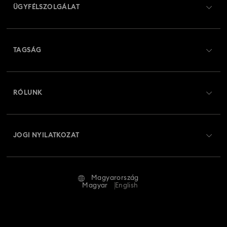
ÜGYFÉLSZOLGÁLAT
Ügyfélszolgálat áttekintés
TAGSÁG
Rendelési állapot
Regisztráció
Ajándékkártya egyenleg
RÓLUNK
Swarovski Club
Szállítás
A Swarovski bemutatása
Swarovski Crystal Society (SCS)
Visszaküldés és csere
JOGI NYILATKOZAT
Állás és karrier
Javítás állapota
Általános feltételek
Alumni Community
Magyarország
Kapcsolat
Általános feltételek
Magyar
English
Szakembereknek
Mérettáblázat
Adatvédelmi szabályzat
Oldaltérkép