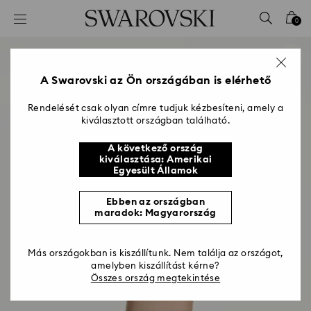
Hozzáférési-kulcs lista
0
0 - Fejléc
1 – Fő tartalom
2 - Lábléc
A Swarovski az Ön országában is elérhető
Rendelését csak olyan címre tudjuk kézbesíteni, amely a
kiválasztott országban található.
A következő ország
kiválasztása: Amerikai
Egyesült Államok
Ebben az országban
maradok: Magyarország
Más országokban is kiszállítunk. Nem találja az országot,
amelyben kiszállítást kérne?
Összes ország megtekintése