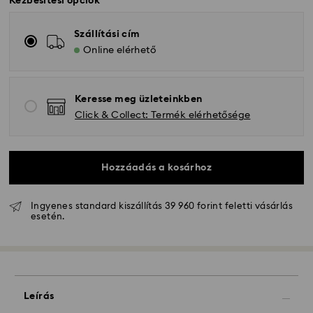
Kézbesítési opciók
Szállítási cím
Online elérhető
Keresse meg üzleteinkben
Click & Collect: Termék elérhetősége
Hozzáadás a kosárhoz
Ingyenes standard kiszállítás 39 960 forint feletti vásárlás
esetén.
Hagyományos szállítás - GLS
A hétfőtől péntekig 10:00 óráig leadott
megrendeléseket még aznap dolgozzuk fel majd
szállítjuk ki.
Leírás
Hagyományos kiszállítási: 3 munkanap a feldolgozás
és a szállítás után