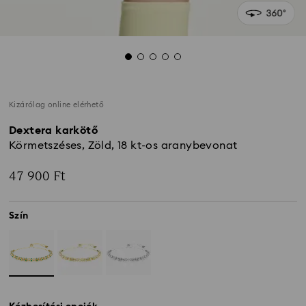
Kizárólag online elérhető
Dextera karkötő
Körmetszéses, Zöld, 18 kt-os aranybevonat
47 900 Ft
Szín