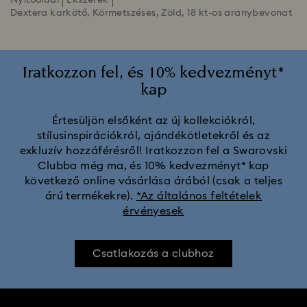
Nyitóoldal
Ékszerek
Dextera karkötő, Körmetszéses, Zöld, 18 kt-os aranybevonat
Iratkozzon fel, és 10% kedvezményt*
kap
Értesüljön elsőként az új kollekciókról,
stílusinspirációkról, ajándékötletekről és az
exkluzív hozzáférésről! Iratkozzon fel a Swarovski
Clubba még ma, és 10% kedvezményt* kap
következő online vásárlása árából (csak a teljes
árú termékekre).
*Az általános feltételek
érvényesek
Csatlakozás a clubhoz