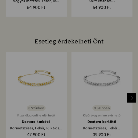
Vegyes metszés, Fehér, 18...
Körmetszéses...
54 900 Ft
54 900 Ft
Esetleg érdekelheti Önt
3 Színben
3 Színben
Kizárólag online elérhető
Kizárólag online elérhető
Dextera karkötő
Dextera karkötő
Körmetszéses, Fehér, 18 kt-os...
Körmetszéses, Fehér...
47 900 Ft
39 900 Ft