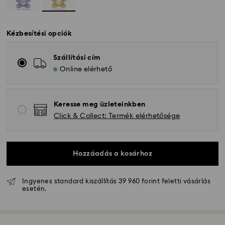
Kézbesítési opciók
Szállítási cím
Online elérhető
Keresse meg üzleteinkben
Click & Collect: Termék elérhetősége
Hozzáadás a kosárhoz
Ingyenes standard kiszállítás 39 960 forint feletti vásárlás
esetén.
Hagyományos szállítás - GLS
A hétfőtől péntekig 10:00 óráig leadott