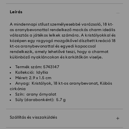
megrendeléseket még aznap dolgozzuk fel majd
szállítjuk ki.
Leírás
Hagyományos kiszállítási: 3 munkanap a feldolgozás
és a szállítás után
Hagyományos kiszállítási költség: HUF 2'000
A mindennapi stílust személyesebbé varázsoló, 18 kt-
Ingyenes kiszállítás a rendelések felett: HUF 39 960
os aranybevonattal rendelkező mackós charm ideális
választás a játékos lelkek számára. A kristályokkal és
középen egy ragyogó mozgókővel díszített kreáció 18
Expressz kiszállítási -
FedEx
kt-os aranybevonattal és egyedi kapoccsal
rendelkezik, amely lehetővé teszi, hogy a charmot
különböző nyakláncokon és karkötőkön viselje.
A hétfőtől péntekig, CET 14:30 óráig leadott
megrendeléseket még aznap feldolgozzuk és
Termék szám: 5743147
kiszállítjuk.
Kollekció: Idyllia
Expressz szállítási idő: 1 munkanap a feldolgozás és a
Méret: 2.9 x 1.5 cm
szállítás után
Anyag: Kristályok, 18 kt-os aranybevonat, Köbös
Expressz szállítási költség: HUF 7'200
cirkónia
Szín: arany árnyalat
Súly (darabonként): 5.7 g
A Swarovski nem szállít postafiókokba vagy APO-
FPO címekre. A termékek a Swarovski tulajdonában
maradnak a végső kifizetés utolsó részletéig
Szállítás és visszaküldés
Tegye ajándékát még különlegesebbé egy prémium
A Crystal Myriad, Licensed-in és Creators Lab