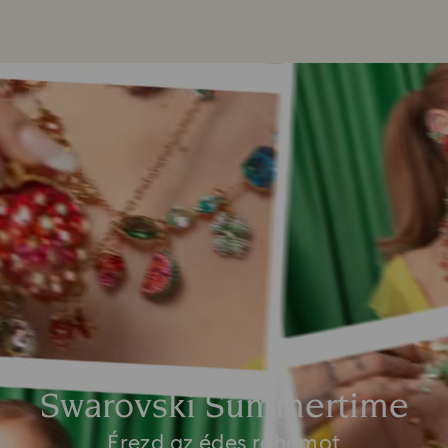
Swarovski Summertime
Érezd az édes rohamot