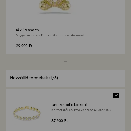
vehet.
Idyllia charm
Vegyes metszés, Medve, 18 kt-os aranybevonat
29 900 Ft
Hozzáillő termékek
(1/5)
Una Angelic karkötő
Körmetszéses, Pavé, Közepes, Fehér, 18 kt-
os aranybevonat
87 900 Ft