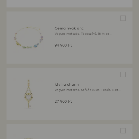
Gema nyaklánc
Vegyes metszés, Többszínű, 18 kt-os
aranybevonat
94 900 Ft
Idyllia charm
Vegyes metszés, Szív és kulcs, Fehér, 18 kt-
os aranybevonat
27 900 Ft