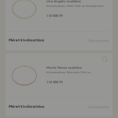
Una Angelic nyaklánc
Körmetszéses, Fehér, 18 kt-os aranybevonat
110 000 Ft
Méret kiválasztása
Szerkesztés
Matrix Tennis nyaklánc
Körmetszéses, Rózsaszín, 18 kt-os
aranybevonat
110 000 Ft
Méret kiválasztása
Szerkesztés