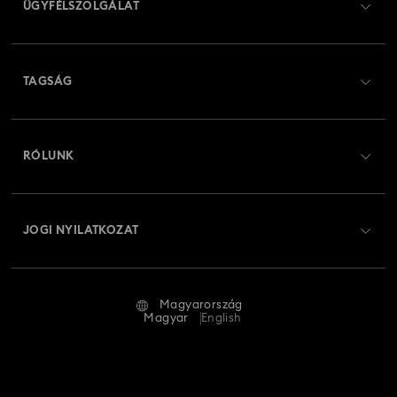
ÜGYFÉLSZOLGÁLAT
Ügyfélszolgálat áttekintés
TAGSÁG
Rendelési állapot
Regisztráció
Ajándékkártya egyenleg
RÓLUNK
Swarovski Club
Szállítás
A Swarovski bemutatása
Swarovski Crystal Society (SCS)
Visszaküldés és csere
JOGI NYILATKOZAT
Állás és karrier
Javítás állapota
Általános feltételek
Alumni Community
Magyarország
Kapcsolat
Általános feltételek
Magyar
English
Szakembereknek
Mérettáblázat
Adatvédelmi szabályzat
Oldaltérkép