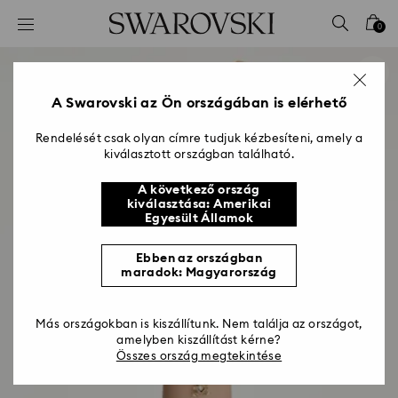
Hozzáférési-kulcs lista
0
0 - Fejléc
1 – Fő tartalom
2 - Lábléc
A Swarovski az Ön országában is elérhető
Rendelését csak olyan címre tudjuk kézbesíteni, amely a
kiválasztott országban található.
A következő ország
kiválasztása: Amerikai
Egyesült Államok
Ebben az országban
maradok: Magyarország
Más országokban is kiszállítunk. Nem találja az országot,
amelyben kiszállítást kérne?
Összes ország megtekintése