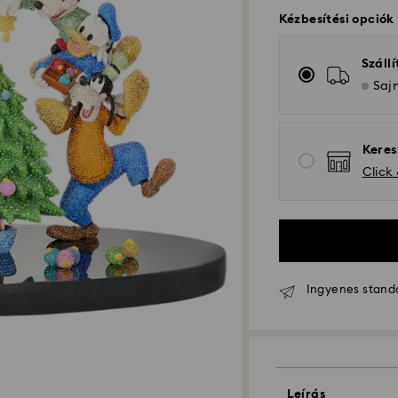
Kézbesítési opciók
Szállí
Sajn
Keres
Click
Ingyenes standar
Leírás