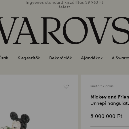
39 960 Ft
Ingyenes standard kiszállítás 39 960 Ft
Ingyenes
felett
Órák
Kiegészítők
Dekorációk
Ajándékok
A Swarov
limitált kiadás
Mickey and Frie
Ünnepi hangulat, 
8 000 000 Ft