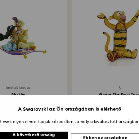
limitált kiadás
Új
Aladdin
Winnie The Pooh Tigg
rázsszőnyegen, limitált kiadás
figura, narancssárg
7 300 000 Ft
130 000 Ft
A Swarovski az Ön országában is elérhető
 csak olyan címre tudjuk kézbesíteni, amely a kiválasztott országban
A következő ország
Ebben az országban