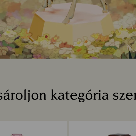
ároljon kategória sze
Title: