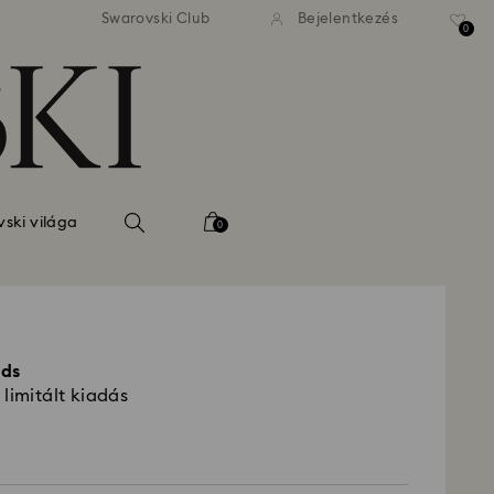
 standard kiszállítás 39 960 Ft
Ingyenes standard kiszállítás
Swarovski Club
Bejelentkezés
felett
felett
0
ski világa
0
nds
limitált kiadás