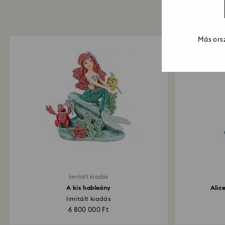
Más orsz
limitált kiadás
A kis hableány
Alic
limitált kiadás
6 800 000 Ft