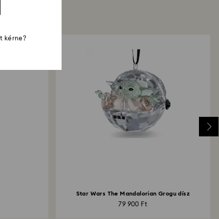
st kérne?
Star Wars The Mandalorian Grogu dísz
79 900 Ft