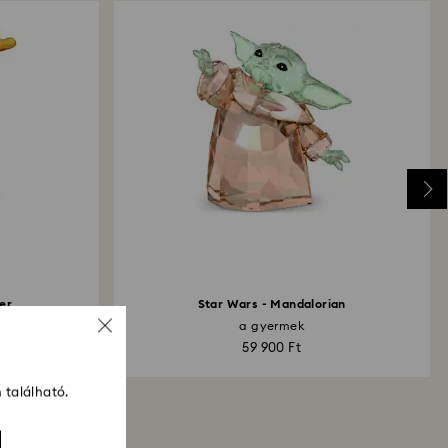
er
Star Wars - Mandalorian
a
a gyermek
59 900 Ft
 található.