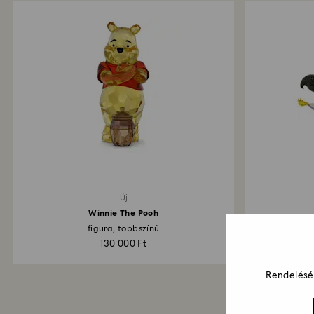
Új
Winnie The Pooh
figura, többszínű
Utazás a va
130 000 Ft
Rendelését