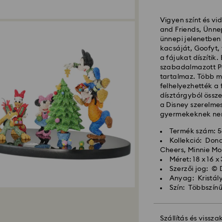
Vigyen színt és v
Hagyományos száll
and Friends, Ünnep
ünnepi jelenetben
kacsáját, Goofyt, 
A hétfőtől péntek
a fájukat díszítik
dolgozzuk fel majd 
szabadalmazott Po
Hagyományos kiszál
tartalmaz. Több m
után
felhelyezhették a 
Hagyományos kiszá
dísztárgyból össze
Ingyenes kiszállít
a Disney szerelmes
gyermekeknek nem
Expressz kiszállítá
Termék szám: 
Kollekció: Don
A hétfőtől péntek
Cheers, Minnie M
aznap feldolgozzuk
Méret: 18 x 16 x
Expressz szállítási
Szerzői jog: © 
Expressz szállítás
Anyag: Kristály
Szín: Többszín
A Swarovski nem s
termékek a Swarov
Szállítás és vissza
utolsó részletéig