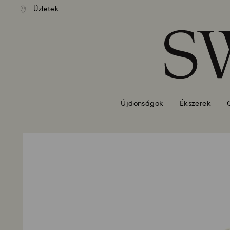
standard kiszállítás 39 960 Ft
Ingyenes standard kiszállítás 
Üzletek
Hozzáférési-kulcs lista
felett
felett
0 - Fejléc
1 – Fő tartalom
2 - Lábléc
Újdonságok
Ékszerek