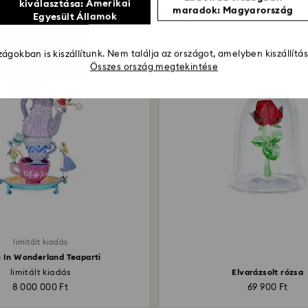
kiválasztása: Amerikai
Esetleg érdekelheti Önt
maradok: Magyarország
Egyesült Államok
ágokban is kiszállítunk. Nem találja az országot, amelyben kiszállítá
Összes ország megtekintése
limitált kiadás
e In Wonderland Teaparti
limitált kiadás
Elvarázsolt rózsa
8 000 000 Ft
69 900 Ft