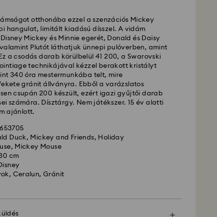
idámságot otthonába ezzel a szenzációs Mickey
ítás - GLS
i hangulat, limitált kiadású dísszel. A vidám
 Disney Mickey és Minnie egerét, Donald és Daisy
valamint Plutót láthatjuk ünnepi pulóverben, amint
ig 10:00 óráig leadott megrendeléseket még aznap
. Ez a csodás darab körülbelül 41 200, a Swarovski
szállítjuk ki.
intiage technikájával kézzel berakott kristályt
lítási: 3 munkanap a feldolgozás és a szállítás
int 340 óra mestermunkába telt, mire
fekete gránit állványra. Ebből a varázslatos
llítási költség: HUF 2'000
sen csupán 200 készült, ezért igazi gyűjtői darab
ás a rendelések felett: HUF 39 960
ei számára. Dísztárgy. Nem játékszer. 15 év alatti
 ajánlott.
si -
FedEx
5653705
ald Duck, Mickey and Friends, Holiday
ig, CET 14:30 óráig leadott megrendeléseket még
ouse, Mickey Mouse
 és kiszállítjuk.
 30 cm
 idő: 1 munkanap a feldolgozás és a szállítás után
Disney
i költség: HUF 7'200
ok, Ceralun, Gránit
ű
zállít postafiókokba vagy APO-FPO címekre. A
ski tulajdonában maradnak a végső kifizetés
küldés