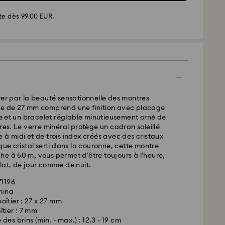
te dès 99.00 EUR.
rer par la beauté sensationnelle des montres
d - GLS
le de 27 mm comprend une finition avec placage
et un bracelet réglable minutieusement orné de
ores. Le verre minéral protège un cadran soleillé
ssées du lundi au vendredi avant 10:00 HEC
 à midi et de trois index créés avec des cristaux
 expédiées le jour ouvrable même
que cristal serti dans la couronne, cette montre
 standard: 2 jour ouvrable après traitement et
e à 50 m, vous permet d'être toujours à l'heure,
lat, de jour comme de nuit.
 standard: EUR 6.95
 offerte à partir de : EUR 99
71196
umina
oîtier : 27 x 27 mm
- FedEx
îtier : 7 mm
des brins (min. - max.) : 12.3 - 19 cm