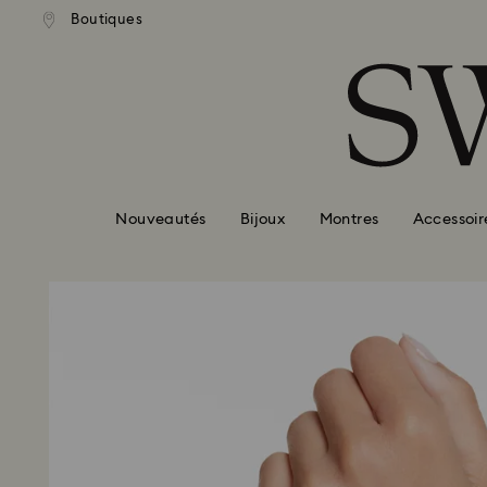
ison standard gratuite pour
Livraison standard gratuit
Boutiques
Accesskeys list
mmande supérieure à 99 EUR
une commande supérieure à
0 - Header
1 - Main content
2 - Footer
Nouveautés
Bijoux
Montres
Accessoir