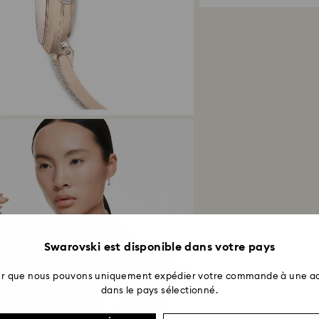
soldes.
Quel est le délai d
Lorsque nous avons
Vous recevrez une 
La réception du r
institution financiè
ouvrés pour que le
mode de paiement 
processus de reto
semaines à partir 
Swarovski est disponible dans votre pays
ter que nous pouvons uniquement expédier votre commande à une ad
dans le pays sélectionné.