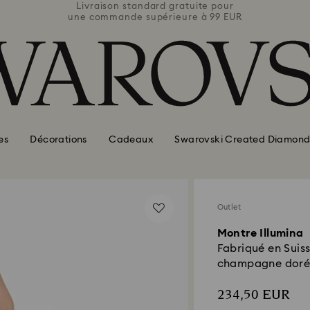
e pour
Livraison standard gratuite pour
Livra
 99 EUR
une commande supérieure à 99 EUR
une co
es
Décorations
Cadeaux
Swarovski Created Diamond
Outlet
Montre Illumina
Fabriqué en Suiss
champagne dor
234,50 EUR