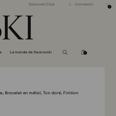
ison standard gratuite pour
Livraison standard gratuit
Swarovski Club
Connexion
mmande supérieure à 99 EUR
une commande supérieure à
0
s
Le monde de Swarovski
0
e, Bracelet en métal, Ton doré, Finition
é