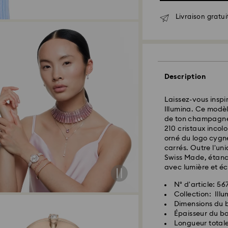
Livraison gratui
Description
Laissez-vous inspi
Livraison standar
Illumina. Ce modè
de ton champagne 
210 cristaux incol
Les commandes pa
orné du logo cygne
seront traitées et
carrés. Outre l'uni
Délai de livraison
Swiss Made, étanch
expédition
avec lumière et éc
Frais de livraison
Livraison standard
N° d'article: 56
Collection: Ill
Dimensions du b
Livraison express 
Épaisseur du bo
Longueur totale 