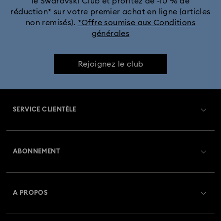
le Swarovski Club et profitez de -10 % de
réduction* sur votre premier achat en ligne (articles
non remisés).
*Offre soumise aux Conditions
générales
Rejoignez le club
SERVICE CLIENTÈLE
Aperçu du service clientèle
ABONNEMENT
État de la commande
Créer un compte
Solde de la carte cadeau
A PROPOS
Swarovski Club
Livraisons
À propos de Swarovski