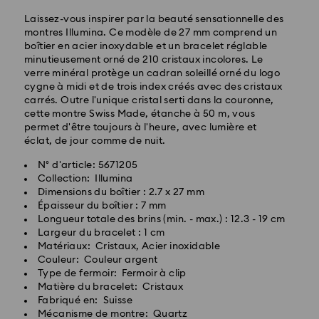
Livraison standard - GLS
Laissez-vous inspirer par la beauté sensationnelle des
montres Illumina. Ce modèle de 27 mm comprend un
Les commandes passées du lundi au vendredi avant
boîtier en acier inoxydable et un bracelet réglable
10:00 HEC seront traitées et expédiées le jour
minutieusement orné de 210 cristaux incolores. Le
ouvrable même
verre minéral protège un cadran soleillé orné du logo
Délai de livraison standard: 2 jour ouvrable après
cygne à midi et de trois index créés avec des cristaux
traitement et expédition
carrés. Outre l'unique cristal serti dans la couronne,
Frais de livraison standard: EUR 6.95
cette montre Swiss Made, étanche à 50 m, vous
Livraison standard offerte à partir de : EUR 99
permet d'être toujours à l'heure, avec lumière et
éclat, de jour comme de nuit.
N° d'article: 5671205
Livraison express - FedEx
Collection: Illumina
Dimensions du boîtier : 2.7 x 27 mm
Épaisseur du boîtier : 7 mm
Longueur totale des brins (min. - max.) : 12.3 - 19 cm
Largeur du bracelet : 1 cm
Matériaux: Cristaux, Acier inoxidable
Couleur: Couleur argent
Type de fermoir: Fermoir à clip
Matière du bracelet: Cristaux
Pour l’instant, Swarovski n’est pas en mesure
Fabriqué en: Suisse
d’effectuer des livraisons vers les boîtes postales ou
Mécanisme de montre: Quartz