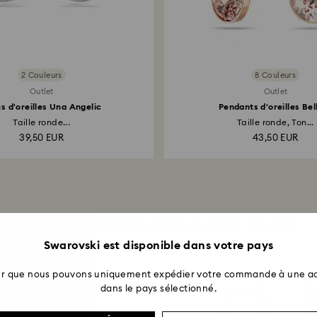
2 Couleurs
8 Couleurs
Outlet
Outlet
s d'oreilles Una Angelic
Pendants d'oreilles Bel
Taille ronde...
Taille ronde, Ton...
39,50 EUR
43,50 EUR
Vous aimerez peut-être aussi
Swarovski est disponible dans votre pays
ter que nous pouvons uniquement expédier votre commande à une ad
dans le pays sélectionné.