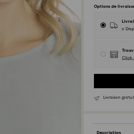
Options de livraiso
Livrai
Disp
Trouv
Click 
Livraison gratui
Livraison standar
Les commandes pa
seront traitées et
Délai de livraison
Description