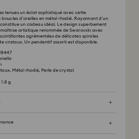
 standard: EUR 6.95
 les tenues un éclat sophistiqué avec cette
 offerte à partir de : EUR 99
 boucles d’oreilles en métal rhodié. Rayonnant d’un
e constitue un cadeau idéal. Le design superbement
 la maîtrise artistique renommée de Swarovski avec
- FedEx
 scintillantes agrémentées de délicates spirales
e cristaux. Un pendentif assorti est disponible.
528447
riella
m
taux, Métal rhodié, Perle de crystal
 1.8 g
arovski n’est pas en mesure d’effectuer des
s boîtes postales ou les adresses APO/FPO. Les
 la propriété de Swarovski jusqu’à réception du
s
encore plus spécial avec un sac premium
Crystal Myriad, sous licence et Creators Lab,
el emballage orné d'un nœud coloré. Vous pouvez
enance
il peut y avoir un délai de deux semaines maximum
 un message cadeau personnalisé.
 du colis, et que vous en serez informés par e-mail.