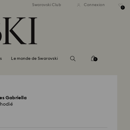
ison standard gratuite pour
Livraison standard gratuit
Swarovski Club
Connexion
mmande supérieure à 99 EUR
une commande supérieure à
0
s
Le monde de Swarovski
0
es Gabriella
rhodié