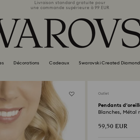
e pour
Livraison standard gratuite pour
Livra
 99 EUR
une commande supérieure à 99 EUR
une co
es
Décorations
Cadeaux
Swarovski Created Diamond
Outlet
Pendants d'oreill
Blanches, Métal 
59,50 EUR