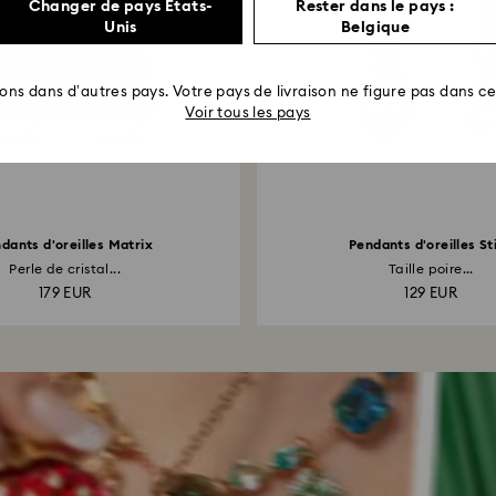
Changer de pays États-
Rester dans le pays :
Unis
Belgique
rons dans d’autres pays. Votre pays de livraison ne figure pas dans cet
Voir tous les pays
dants d'oreilles Matrix
Pendants d'oreilles Sti
Perle de cristal...
Taille poire...
179 EUR
129 EUR