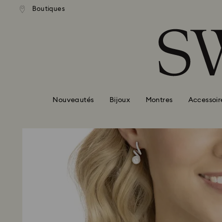
ison standard gratuite pour
Livraison standard gratuit
Boutiques
Accesskeys list
mmande supérieure à 99 EUR
une commande supérieure à
0 - Header
1 - Main content
2 - Footer
Nouveautés
Bijoux
Montres
Accessoir