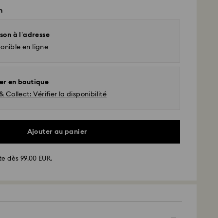
n
son à l’adresse
onible en ligne
er en boutique
& Collect: Vérifier la disponibilité
Ajouter au panier
te dès 99.00 EUR.
d - GLS
ssées du lundi au vendredi avant 10:00 HEC
 expédiées le jour ouvrable même
 standard: 2 jour ouvrable après traitement et