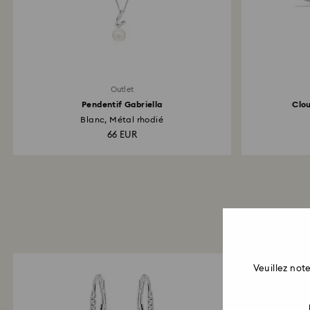
Outlet
Pendentif Gabriella
Clou
Blanc, Métal rhodié
66 EUR
Veuillez no