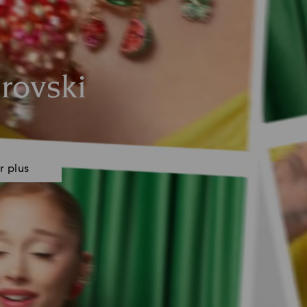
rovski
r plus