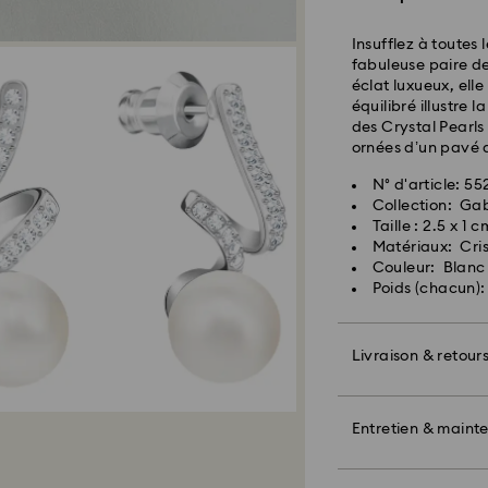
expédition
Frais de livraison
Insufflez à toutes
Livraison standard
fabuleuse paire de
éclat luxueux, ell
équilibré illustre
Livraison express 
des Crystal Pearls
ornées d’un pavé d
N° d'article: 5
Collection: Gab
Taille : 2.5 x 1 c
Matériaux: Cris
Couleur: Blanc
Poids (chacun):
Pour l’instant, Sw
livraisons vers le
articles demeurent
Livraison & retour
paiement final.
Offrez un cadeau 
Pour les produits 
Swarovski et un b
Entretien & maint
veuillez noter qu’
également inclure
avant l’expédition